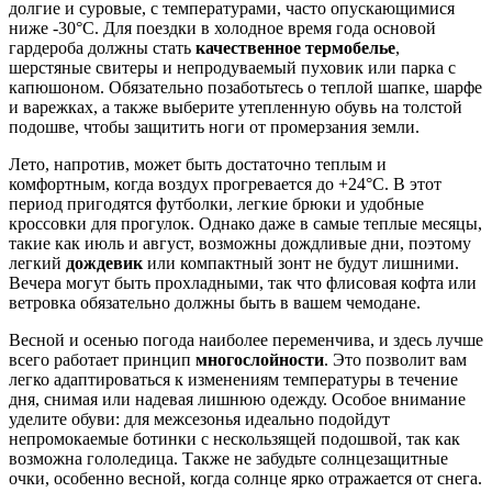
долгие и суровые, с температурами, часто опускающимися
ниже -30°C. Для поездки в холодное время года основой
гардероба должны стать
качественное термобелье
,
шерстяные свитеры и непродуваемый пуховик или парка с
капюшоном. Обязательно позаботьтесь о теплой шапке, шарфе
и варежках, а также выберите утепленную обувь на толстой
подошве, чтобы защитить ноги от промерзания земли.
Лето, напротив, может быть достаточно теплым и
комфортным, когда воздух прогревается до +24°C. В этот
период пригодятся футболки, легкие брюки и удобные
кроссовки для прогулок. Однако даже в самые теплые месяцы,
такие как июль и август, возможны дождливые дни, поэтому
легкий
дождевик
или компактный зонт не будут лишними.
Вечера могут быть прохладными, так что флисовая кофта или
ветровка обязательно должны быть в вашем чемодане.
Весной и осенью погода наиболее переменчива, и здесь лучше
всего работает принцип
многослойности
. Это позволит вам
легко адаптироваться к изменениям температуры в течение
дня, снимая или надевая лишнюю одежду. Особое внимание
уделите обуви: для межсезонья идеально подойдут
непромокаемые ботинки с нескользящей подошвой, так как
возможна гололедица. Также не забудьте солнцезащитные
очки, особенно весной, когда солнце ярко отражается от снега.