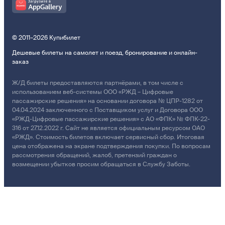
© 2011–2026 Купибилет
Дешевые билеты на самолет и поезд, бронирование и онлайн-
заказ
Ж/Д билеты предоставляются партнёрами, в том числе с
использованием веб-системы ООО «РЖД – Цифровые
пассажирские решения» на основании договора № ЦПР-1282 от
04.04.2024 заключенного с Поставщиком услуг и Договора ООО
«РЖД-Цифровые пассажирские решения» с АО «ФПК» № ФПК-22-
316 от 27.12.2022 г. Сайт не является официальным ресурсом ОАО
«РЖД». Стоимость билетов включает сервисный сбор. Итоговая
цена отображена на экране подтверждения покупки. По вопросам
рассмотрения обращений, жалоб, претензий граждан о
возмещении убытков просим обращаться в Службу Заботы.