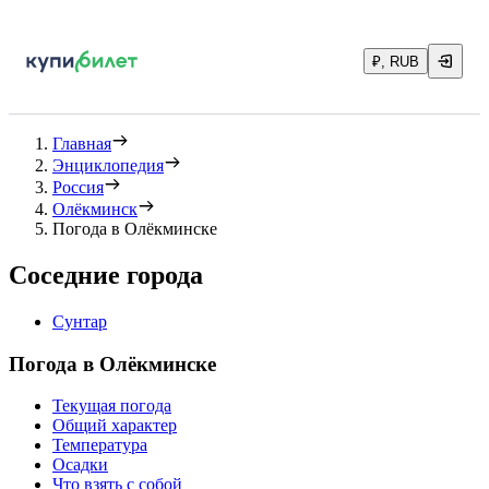
₽, RUB
Главная
Энциклопедия
Россия
Олёкминск
Погода в Олёкминске
Соседние города
Сунтар
Погода в Олёкминске
Текущая погода
Общий характер
Температура
Осадки
Что взять с собой