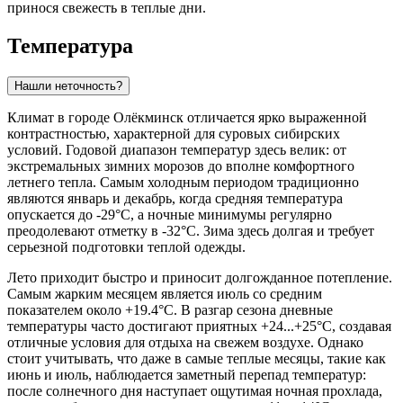
принося свежесть в теплые дни.
Температура
Нашли неточность?
Климат в городе
Олёкминск
отличается ярко выраженной
контрастностью, характерной для суровых сибирских
условий. Годовой диапазон температур здесь велик: от
экстремальных зимних морозов до вполне комфортного
летнего тепла. Самым холодным периодом традиционно
являются январь и декабрь, когда средняя температура
опускается до -29°C, а ночные минимумы регулярно
преодолевают отметку в -32°C. Зима здесь долгая и требует
серьезной подготовки теплой одежды.
Лето приходит быстро и приносит долгожданное потепление.
Самым жарким месяцем является июль со средним
показателем около +19.4°C. В разгар сезона дневные
температуры часто достигают приятных +24...+25°C, создавая
отличные условия для отдыха на свежем воздухе. Однако
стоит учитывать, что даже в самые теплые месяцы, такие как
июнь и июль, наблюдается заметный перепад температур:
после солнечного дня наступает ощутимая ночная прохлада,