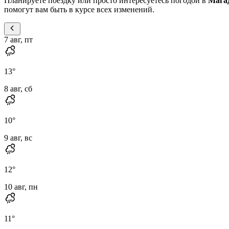
Планируете поездку или просто интересуетесь погодой в
Мага
помогут вам быть в курсе всех изменений.
7 авг, пт
13
°
8 авг, сб
10
°
9 авг, вс
12
°
10 авг, пн
11
°