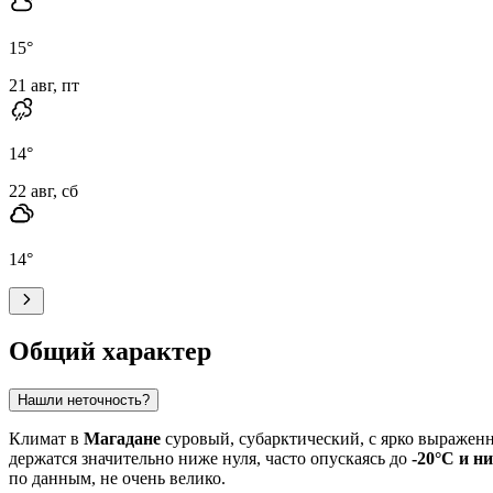
15
°
21 авг, пт
14
°
22 авг, сб
14
°
Общий характер
Нашли неточность?
Климат в
Магадане
суровый, субарктический, с ярко выражен
держатся значительно ниже нуля, часто опускаясь до
-20°C и н
по данным, не очень велико.