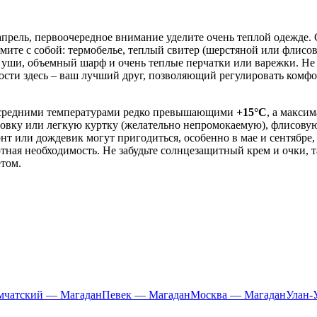
о апрель, первоочередное внимание уделите очень теплой одежде
зьмите с собой: термобелье, теплый свитер (шерстяной или фл
уши, объемный шарф и очень теплые перчатки или варежки. Не 
ти здесь – ваш лучший друг, позволяющий регулировать комфорт
 со средними температурами редко превышающими
+15°C
, а макси
тровку или легкую куртку (желательно непромокаемую), флисовую
т или дождевик могут пригодиться, особенно в мае и сентябре, 
тная необходимость. Не забудьте солнцезащитный крем и очки, 
етом.
мчатский — Магадан
Певек — Магадан
Москва — Магадан
Улан-