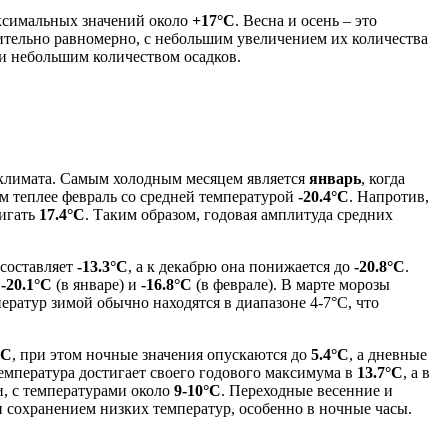
аксимальных значений около
+17°C
. Весна и осень – это
ительно равномерно, с небольшим увеличением их количества
 и небольшим количеством осадков.
 климата. Самым холодным месяцем является
январь
, когда
м теплее февраль со средней температурой
-20.4°C
. Напротив,
тигать
17.4°C
. Таким образом, годовая амплитуда средних
 составляет
-13.3°C
, а к декабрю она понижается до
-20.8°C
.
е
-20.1°C
(в январе) и
-16.8°C
(в феврале). В марте морозы
ератур зимой обычно находятся в диапазоне 4-7°C, что
°C
, при этом ночные значения опускаются до
5.4°C
, а дневные
емпература достигает своего годового максимума в
13.7°C
, а в
и, с температурами около
9-10°C
. Переходные весенние и
и сохранением низких температур, особенно в ночные часы.