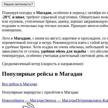
Нашли неточность?
Планируя поездку в
Магадан
, особенно в период с октября п
-20°C и ниже
, требуют серьезной подготовки. Обязательно во
или пуховик, утепленные брюки, шапку, хорошо закрывающую 
подошве и несколько пар теплых носков. Принцип многослойнос
помещении.
Лето в
Магадане
, с июня по август, короткое и прохладное,
переменчивой погоде и ветру. Рекомендуется взять с собой ве
и удобные брюки. Хотя осадки не очень обильны, небольшой зон
зависимости от сезона,
удобная обувь для ходьбы
– это абсолю
температурах, особенно учитывая длительный световой день л
Среднемесячный ветер (скорость и направление)
Популярные рейсы в Магадан
Все рейсы в Магадан
Популярные маршруты с прилётом в Магадан
Новосибирск — Магадан
Эвенск — Магадан
Петропавловск-Ка