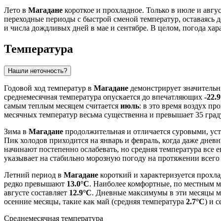
Лето в
Магадане
короткое и прохладное. Только в июле и авг
переходные периоды с быстрой сменой температур, оставаясь 
и числа дождливых дней в мае и сентябре. В целом, погода х
Температура
Нашли неточность?
Годовой ход температур в
Магадане
демонстрирует значительн
среднемесячная температура опускается до впечатляющих
-22.
самым теплым месяцем считается
июль
: в это время воздух пр
месячных температур весьма существенна и превышает 35 град
Зима в
Магадане
продолжительная и отличается суровыми, уст
Пик холодов приходится на январь и февраль, когда даже дн
начинают постепенно ослабевать, но средняя температура все е
указывает на стабильно морозную погоду на протяжении всего 
Летний период в
Магадане
короткий и характеризуется прохла
редко превышают
13.0°C
. Наиболее комфортные, по местным м
августе составляет
12.9°C
. Дневные максимумы в эти месяцы м
осенние месяцы, такие как май (средняя температура
2.7°C
) и с
Среднемесячная температура