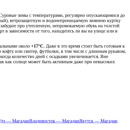
. Суровые зимы с температурами, регулярно опускающимися до
исовый), ветрозащитную и водонепроницаемую зимнюю куртку
забудьте про утепленную, непромокаемую обувь на толстой
 в зависимости от того, находитесь ли вы на улице или в
мальными около
+17°C
. Даже в это время стоит быть готовым к
 кофту или свитер, футболки, в том числе с длинным рукавом,
когда количество дней с осадками увеличивается. Вне
так как солнце может быть активным даже при невысоких
Удэ — Магадан
Владивосток — Магадан
Якутск — Магадан