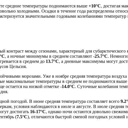
усте средние температуры поднимаются выше
+10°C
, достигая м
довольно холодными. Осадки в течение года распределены относ
арактеризуется значительными годовыми колебаниями температур
ый контраст между сезонами, характерный для субарктического
9°C
, а ночные минимумы в среднем составляют
-25.7°C
. Немноги
огревается в среднем до
13.7°C
, а дневные максимумы могут дос
усов Цельсия.
ойчивыми морозами. Уже в ноябре средняя температура воздуха
евные максимальные температуры в среднем не поднимаются выш
ще остается на низкой отметке
-14.0°C
. Суточные колебания темп
дня.
дной погодой. В июне средняя температура составляет всего
9.2
еркам, условия наблюдаются в июле и августе. В июле средняя т
огут достигать
16-17°C
, однако ночи остаются довольно свежим
ентябрь (
7.5°C
), отличаются быстрой сменой погодных условий 