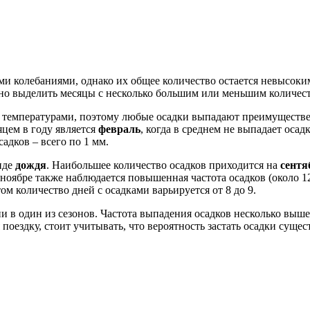
ми колебаниями, однако их общее количество остается невысоки
о выделить месяцы с несколько большим или меньшим количеств
ми температурами, поэтому любые осадки выпадают преимуществ
яцем в году является
февраль
, когда в среднем не выпадает осад
адков – всего по 1 мм.
иде
дождя
. Наибольшее количество осадков приходится на
сентя
 ноябре также наблюдается повышенная частота осадков (около 12
ом количество дней с осадками варьируется от 8 до 9.
 в один из сезонов. Частота выпадения осадков несколько выше в
поездку, стоит учитывать, что вероятность застать осадки суще