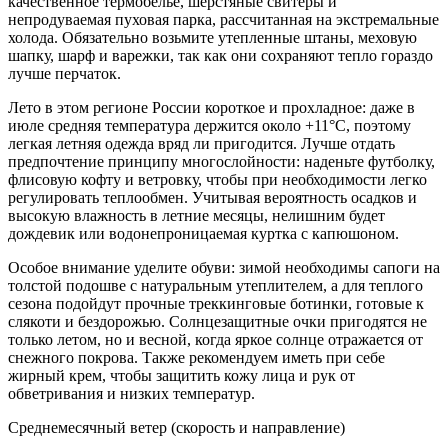
качественное термобелье, шерстяные свитеры и
непродуваемая пуховая парка, рассчитанная на экстремальные
холода. Обязательно возьмите утепленные штаны, меховую
шапку, шарф и варежки, так как они сохраняют тепло гораздо
лучше перчаток.
Лето в этом регионе России короткое и прохладное: даже в
июле средняя температура держится около +11°C, поэтому
легкая летняя одежда вряд ли пригодится. Лучше отдать
предпочтение принципу многослойности: наденьте футболку,
флисовую кофту и ветровку, чтобы при необходимости легко
регулировать теплообмен. Учитывая вероятность осадков и
высокую влажность в летние месяцы, нелишним будет
дождевик или водонепроницаемая куртка с капюшоном.
Особое внимание уделите обуви: зимой необходимы сапоги на
толстой подошве с натуральным утеплителем, а для теплого
сезона подойдут прочные треккинговые ботинки, готовые к
слякоти и бездорожью. Солнцезащитные очки пригодятся не
только летом, но и весной, когда яркое солнце отражается от
снежного покрова. Также рекомендуем иметь при себе
жирный крем, чтобы защитить кожу лица и рук от
обветривания и низких температур.
Среднемесячный ветер (скорость и направление)