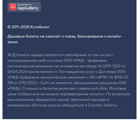
© 2011–2026 Купибилет
Дешевые билеты на самолет и поезд, бронирование и онлайн-
заказ
Ж/Д билеты предоставляются партнёрами, в том числе с
использованием веб-системы ООО «РЖД – Цифровые
пассажирские решения» на основании договора № ЦПР-1282 от
04.04.2024 заключенного с Поставщиком услуг и Договора ООО
«РЖД-Цифровые пассажирские решения» с АО «ФПК» № ФПК-22-
316 от 27.12.2022 г. Сайт не является официальным ресурсом ОАО
«РЖД». Стоимость билетов включает сервисный сбор. Итоговая
цена отображена на экране подтверждения покупки. По вопросам
рассмотрения обращений, жалоб, претензий граждан о
возмещении убытков просим обращаться в Службу Заботы.