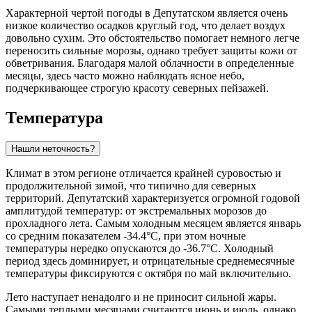
Характерной чертой погоды в Депутатском является очень
низкое количество осадков круглый год, что делает воздух
довольно сухим. Это обстоятельство помогает немного легче
переносить сильные морозы, однако требует защиты кожи от
обветривания. Благодаря малой облачности в определенные
месяцы, здесь часто можно наблюдать ясное небо,
подчеркивающее строгую красоту северных пейзажей.
Температура
Нашли неточность?
Климат в этом регионе отличается крайней суровостью и
продолжительной зимой, что типично для северных
территорий.
Депутатский
характеризуется огромной годовой
амплитудой температур: от экстремальных морозов до
прохладного лета. Самым холодным месяцем является январь
со средним показателем -34.4°C, при этом ночные
температуры нередко опускаются до -36.7°C. Холодный
период здесь доминирует, и отрицательные среднемесячные
температуры фиксируются с октября по май включительно.
Лето наступает ненадолго и не приносит сильной жары.
Самыми теплыми месяцами считаются июнь и июль, однако