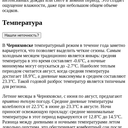
интенсивных дождях или снеге в зимний период. Это создает
ощущение влажности, даже при небольшом общем объеме
осадков.
Температура
Нашли неточность?
В
Черняховске
температурный режим в течение года заметно
варьируется, что позволяет выделить четкие сезоны. Самым
холодным месяцем традиционно является январь: средняя
температура в это время составляет -0.6°C, а ночные
минимумы могут опускаться до -2.7°C. Наиболее теплым
периодом считается август, когда средняя температура
достигает 18.9°C, а дневные максимумы в среднем составляют
23.3°C. Такой годовой разброс температур является типичным
для региона.
Летние месяцы в Черняховске, с июня по август, предлагают
приятно теплую
погоду. Средние дневные температуры
колеблются от 22.5°C в июне до 23.3°C в августе. Ночи
приносят освежающую прохладу: средние минимальные
температуры в этот период варьируются от 12.8°C до 14.5°C.
Разница между дневными и ночными температурами летом
довольно ощутима, что обеспечивает комфортный сон после