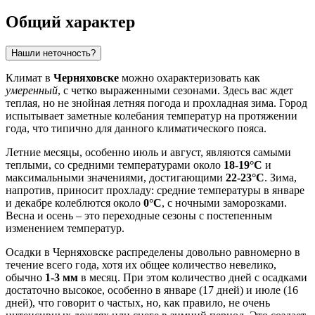
Общий характер
Нашли неточность?
Климат в
Черняховске
можно охарактеризовать как
умеренный
, с четко выраженными сезонами. Здесь вас ждет
теплая, но не знойная летняя погода и прохладная зима. Город
испытывает заметные колебания температур на протяжении
года, что типично для данного климатического пояса.
Летние месяцы, особенно июль и август, являются самыми
теплыми, со средними температурами около
18-19°C
и
максимальными значениями, достигающими
22-23°C
. Зима,
напротив, приносит прохладу: средние температуры в январе
и декабре колеблются около
0°C
, с ночными заморозками.
Весна и осень – это переходные сезоны с постепенным
изменением температур.
Осадки в Черняховске распределены довольно равномерно в
течение всего года, хотя их общее количество невелико,
обычно
1-3 мм
в месяц. При этом количество дней с осадками
достаточно высокое, особенно в январе (17 дней) и июле (16
дней), что говорит о частых, но, как правило, не очень