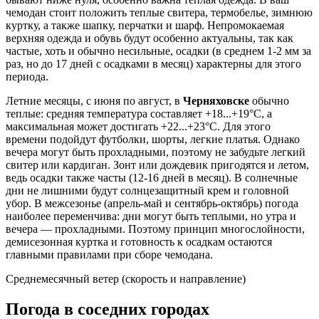
чемодан стоит положить теплые свитера, термобелье, зимнюю
куртку, а также шапку, перчатки и шарф. Непромокаемая
верхняя одежда и обувь будут особенно актуальны, так как
частые, хоть и обычно несильные, осадки (в среднем 1-2 мм за
раз, но до 17 дней с осадками в месяц) характерны для этого
периода.
Летние месяцы, с июня по август, в
Черняховске
обычно
теплые: средняя температура составляет +18...+19°C, а
максимальная может достигать +22...+23°C. Для этого
времени подойдут футболки, шорты, легкие платья. Однако
вечера могут быть прохладными, поэтому не забудьте легкий
свитер или кардиган. Зонт или дождевик пригодятся и летом,
ведь осадки также часты (12-16 дней в месяц). В солнечные
дни не лишними будут солнцезащитный крем и головной
убор. В межсезонье (апрель-май и сентябрь-октябрь) погода
наиболее переменчива: дни могут быть теплыми, но утра и
вечера — прохладными. Поэтому принцип многослойности,
демисезонная куртка и готовность к осадкам остаются
главными правилами при сборе чемодана.
Среднемесячный ветер (скорость и направление)
Погода в соседних городах