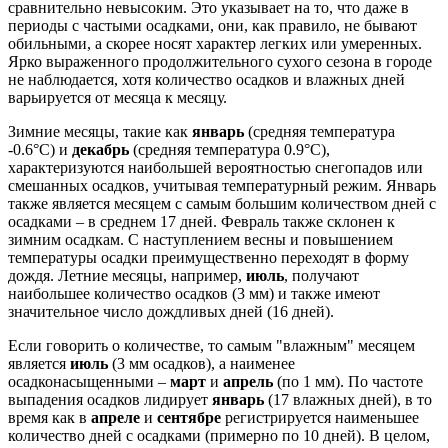
сравнительно невысоким. Это указывает на то, что даже в
периоды с частыми осадками, они, как правило, не бывают
обильными, а скорее носят характер легких или умеренных.
Ярко выраженного продолжительного сухого сезона в городе
не наблюдается, хотя количество осадков и влажных дней
варьируется от месяца к месяцу.
Зимние месяцы, такие как
январь
(средняя температура
-0.6°C) и
декабрь
(средняя температура 0.9°C),
характеризуются наибольшей вероятностью снегопадов или
смешанных осадков, учитывая температурный режим. Январь
также является месяцем с самым большим количеством дней с
осадками – в среднем 17 дней. Февраль также склонен к
зимним осадкам. С наступлением весны и повышением
температуры осадки преимущественно переходят в форму
дождя. Летние месяцы, например,
июль
, получают
наибольшее количество осадков (3 мм) и также имеют
значительное число дождливых дней (16 дней).
Если говорить о количестве, то самым "влажным" месяцем
является
июль
(3 мм осадков), а наименее
осадконасыщенными –
март
и
апрель
(по 1 мм). По частоте
выпадения осадков лидирует
январь
(17 влажных дней), в то
время как в
апреле
и
сентябре
регистрируется наименьшее
количество дней с осадками (примерно по 10 дней). В целом,