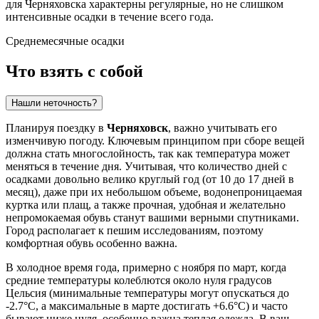
для Черняховска характерны регулярные, но не слишком
интенсивные осадки в течение всего года.
Среднемесячные осадки
Что взять с собой
Нашли неточность?
Планируя поездку в
Черняховск
, важно учитывать его
изменчивую погоду. Ключевым принципом при сборе вещей
должна стать многослойность, так как температура может
меняться в течение дня. Учитывая, что количество дней с
осадками довольно велико круглый год (от 10 до 17 дней в
месяц), даже при их небольшом объеме, водонепроницаемая
куртка или плащ, а также прочная, удобная и желательно
непромокаемая обувь станут вашими верными спутниками.
Город располагает к пешим исследованиям, поэтому
комфортная обувь особенно важна.
В холодное время года, примерно с ноября по март, когда
средние температуры колеблются около нуля градусов
Цельсия (минимальные температуры могут опускаться до
-2.7°C, а максимальные в марте достигать +6.6°C) и часто
бывают ниже нуля, особенно важна теплая одежда. В ваш