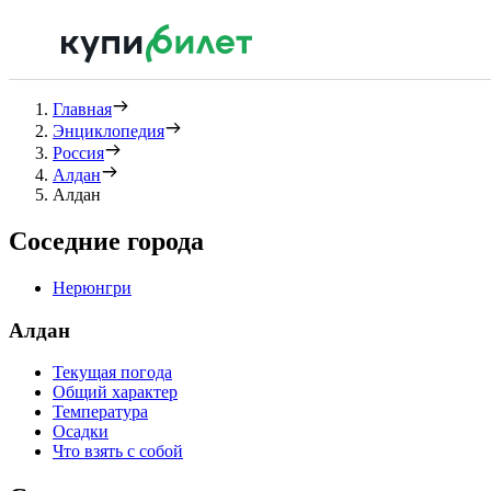
Главная
Энциклопедия
Россия
Алдан
Алдан
Соседние города
Нерюнгри
Алдан
Текущая погода
Общий характер
Температура
Осадки
Что взять с собой