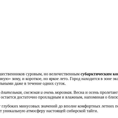
тешественников суровым, но величественным
субарктическим к
зную» зиму, и короткое, но яркое лето. Город находится в зоне 
льными даже в течение одних суток.
а
длительная, снежная и очень морозная
. Весна и осень пролета
и остается достаточно прохладным и влажным, напоминая о близ
т глубоких минусовых значений до вполне комфортных летних по
ит уникальную атмосферу настоящей сибирской тайги.