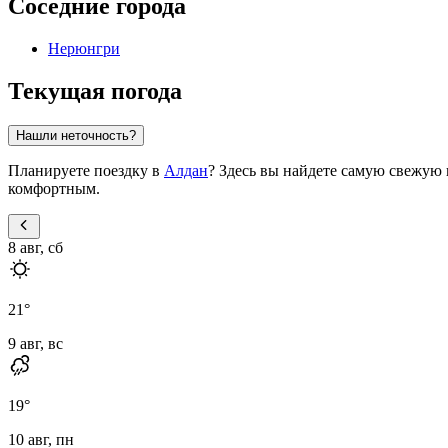
Соседние города
Нерюнгри
Текущая погода
Нашли неточность?
Планируете поездку в
Алдан
? Здесь вы найдете самую свежую
комфортным.
8 авг, сб
21
°
9 авг, вс
19
°
10 авг, пн