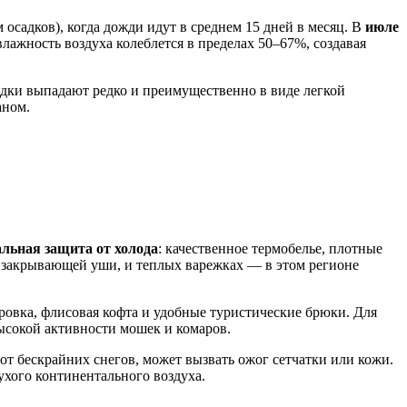
 осадков), когда дожди идут в среднем 15 дней в месяц. В
июле
лажность воздуха колеблется в пределах 50–67%, создавая
садки выпадают редко и преимущественно в виде легкой
аном
.
льная защита от холода
: качественное термобелье, плотные
, закрывающей уши, и теплых варежках — в этом регионе
тровка, флисовая кофта и удобные туристические брюки. Для
 высокой активности мошек и комаров.
от бескрайних снегов, может вызвать ожог сетчатки или кожи.
ухого континентального воздуха.