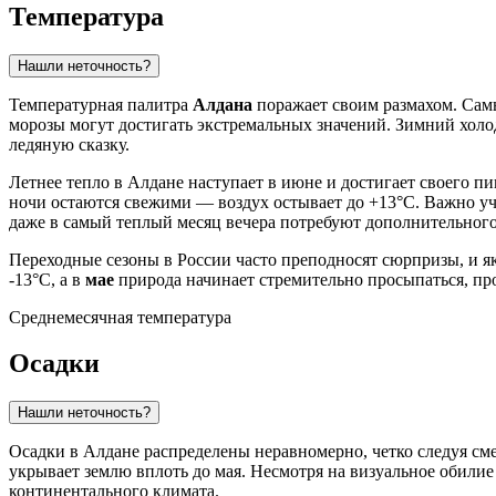
Температура
Нашли неточность?
Температурная палитра
Алдана
поражает своим размахом. Сам
морозы могут достигать экстремальных значений. Зимний холод
ледяную сказку.
Летнее тепло в
Алдане
наступает в июне и достигает своего пи
ночи остаются свежими — воздух остывает до +13°C. Важно учи
даже в самый теплый месяц вечера потребуют дополнительного
Переходные сезоны в
России
часто преподносят сюрпризы, и я
-13°C, а в
мае
природа начинает стремительно просыпаться, пр
Среднемесячная температура
Осадки
Нашли неточность?
Осадки в
Алдане
распределены неравномерно, четко следуя см
укрывает землю вплоть до мая. Несмотря на визуальное обилие
континентального климата.