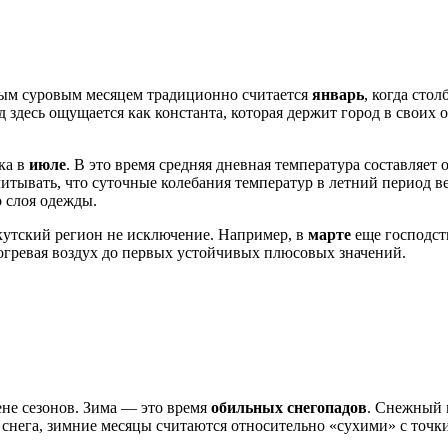
ым суровым месяцем традиционно считается
январь
, когда сто
 здесь ощущается как константа, которая держит город в своих 
ка в
июле
. В это время средняя дневная температура составляет 
тывать, что суточные колебания температур в летний период ве
 слоя одежды.
кутский регион не исключение. Например, в
марте
еще господст
огревая воздух до первых устойчивых плюсовых значений.
ене сезонов. Зима — это время
обильных снегопадов
. Снежный 
 снега, зимние месяцы считаются относительно «сухими» с точки