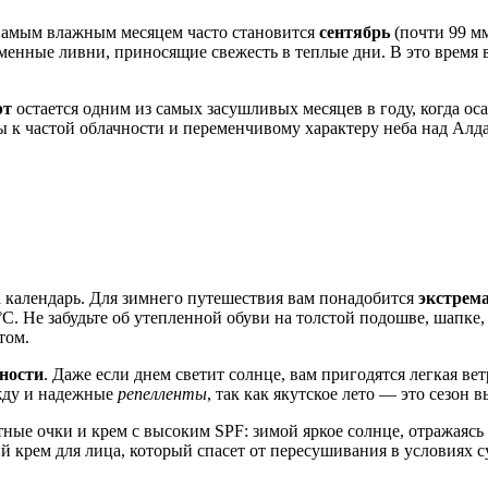
 Самым влажным месяцем часто становится
сентябрь
(почти 99 мм
енные ливни, приносящие свежесть в теплые дни. В это время в
рт
остается одним из самых засушливых месяцев в году, когда о
вы к частой облачности и переменчивому характеру неба над
Алд
а календарь. Для зимнего путешествия вам понадобится
экстрема
°C. Не забудьте об утепленной обуви на толстой подошве, шапке
том.
ности
. Даже если днем светит солнце, вам пригодятся легкая ве
ежду и надежные
репелленты
, так как якутское лето — это сезон
ые очки и крем с высоким SPF: зимой яркое солнце, отражаясь 
 крем для лица, который спасет от пересушивания в условиях с