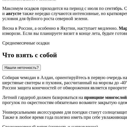
Максимум осадков приходится на период с июля по сентябрь.
и
августе
также нередко случаются интенсивные, но кратковрем
условия для буйного роста северной зелени.
Весна в
России
, а особенно в Якутии, наступает медленно.
Ма
изморози. Если вы планируете визит в конце лета, будьте гото
Среднемесячные осадки
Что взять с собой
Нашли неточность?
Собирая чемодан в
Алдан
, ориентируйтесь в первую очередь н
шерстяные свитеры и пуховик, рассчитанный на морозы до -40
России
защита конечностей от обморожения является приорите
Летний гардероб должен базироваться на
принципе многослой
прогулок по окрестностям обязательно возьмите закрытую од
Универсальными аксессуарами для поездки станут солнцезащитн
Также в любое время года полезно иметь при себе увлажняющий
Среднемесячный ветер (скорость и направление)