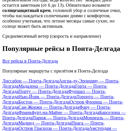
остается заметным (от 6 до 13). Обязательно возьмите
солнцезащитный крем
, головной убор и солнечные очки,
чтобы наслаждаться солнечными днями с комфортом,
особенно учитывая, что летние месяцы самые сухие, но
солнце может быть активным.
Среднемесячный ветер (скорость и направление)
Популярные рейсы в Понта-Делгада
Все рейсы в Понта-Делгада
Популярные маршруты с прилётом в Понта-Делгада
Лиссабон — Понта-Делгада
Ангра-ду-Эроишму — Понта-
Делгада
Мадалена — Понта-Делгада
Горта — Понта-
Делгада
Порту — Понта-Делгада
Фуншал — Понта-
Делгада
Нью-Йорк — Понта-Делгада
Торонто — Понта-
Делгада
Бостон — Понта-Делгада
Остров Флориш — Понта-
Делгада
Сан-Жоржи — Понта-Делгада
Фару — Понта-
Делгада
Франкфурт-на-Майне — Понта-Делгада
Барселона —
Понта-Делгада
Париж — Понта-Делгада
Монреаль — Понта-
Делгада
Мадрид — Понта-Делгада
Прага — Понта-
Делгада
Остров Грасиоза — Понта-Делгада
Амстердам —