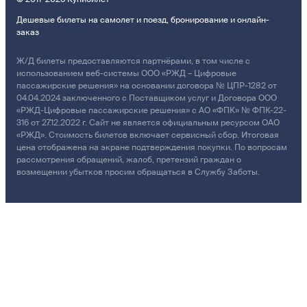
Дешевые билеты на самолет и поезд, бронирование и онлайн-
заказ
Ж/Д билеты предоставляются партнёрами, в том числе с
использованием веб-системы ООО «РЖД – Цифровые
пассажирские решения» на основании договора № ЦПР-1282 от
04.04.2024 заключенного с Поставщиком услуг и Договора ООО
«РЖД-Цифровые пассажирские решения» с АО «ФПК» № ФПК-22-
316 от 27.12.2022 г. Сайт не является официальным ресурсом ОАО
«РЖД». Стоимость билетов включает сервисный сбор. Итоговая
цена отображена на экране подтверждения покупки. По вопросам
рассмотрения обращений, жалоб, претензий граждан о
возмещении убытков просим обращаться в Службу Заботы.