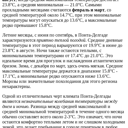
23.8°C, а средняя минимальная — 21.0°C. Самыми
прохладными месяцами считаются
февраль и март
, со
средней температурой около 14.7°C, при этом минимальные
температуры могут опускаться до 13.6°C, а максимальные
редко превышают 15.8°C.
Летние месяцы, с июня по сентябрь, в Понта-Делгаде
характеризуются
приятно теплой погодой
. Средние дневные
температуры в этот период варьируются от 19.9°C в июне до
23.8°C в августе. Ночи также остаются теплыми, с
минимальными температурами от 17.4°C до 21.0°C. Это
идеальное время для прогулок и наслаждения атлантическим
бризом. Зима, с декабря по март, здесь очень мягкая. Средние
максимальные температуры держатся в диапазоне 15.8°C -
17.1°C, а минимальные редко опускаются ниже 13.6°C.
Морозы или значительные похолодания для этого региона
нехарактерны.
Одной из отличительных черт климата Понта-Делгады
являются
незначительные колебания температуры между
днем и ночью
. Разница между средней максимальной и
средней минимальной температурой в течение одного месяца
обычно составляет всего около 2-3°C. Это означает, что ночи
остаются комфортно теплыми летом и не слишком холодными
зимой, что делает пребывание в городе приятным в любое