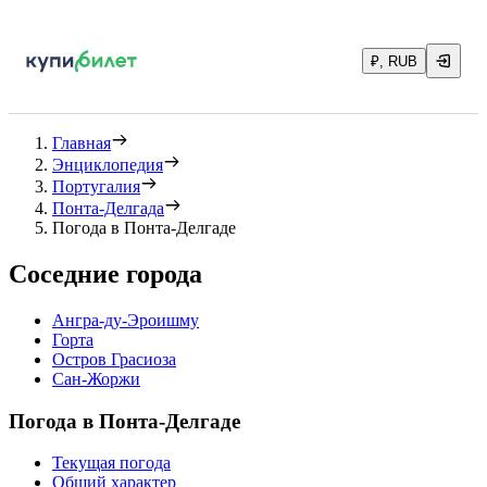
₽, RUB
Главная
Энциклопедия
Португалия
Понта-Делгада
Погода в Понта-Делгаде
Соседние города
Ангра-ду-Эроишму
Горта
Остров Грасиоза
Сан-Жоржи
Погода в Понта-Делгаде
Текущая погода
Общий характер