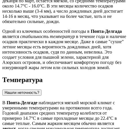
декабря по март, остается мягкой, со средними температурами
около 14.7°C - 16.0°C. В эти месяцы количество осадков
несколько выше (3-4 мм), а число дождливых дней достигает
14-16 в месяц, что указывает на более частые, хоть и не
обязательно сильные, дожди.
Одной из ключевых особенностей погоды в
Понта-Делгада
является
стабильность температур
в течение года и наличие
осадков практически в каждом месяце. Даже в самые "сухие"
летние месяцы есть вероятность дождливых дней, хотя
интенсивность осадков, судя по данным, невелика. Это
создает условия для пышной зелени, характерной для
Азорских островов, и обеспечивает комфортную погоду без
изнуряющей жары летом или сильных холодов зимой.
Температура
Нашли неточность?
В
Понта-Делгаде
наблюдается мягкий морской климат с
умеренными температурами на протяжении всего года.
Годовой диапазон средних температур колеблется от
примерно 14.7°C в самые прохладные месяцы до 22.4°C в
самые теплые. Самым жарким месяцем обычно является
август
, когда средняя максимальная температура достигает