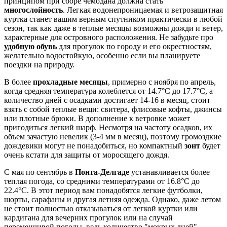
принципом при сборе чемодана должна стать
многослойность
. Легкая водонепроницаемая и ветрозащитная
куртка станет вашим верным спутником практически в любой
сезон, так как даже в теплые месяцы возможны дожди и ветер,
характерные для островного расположения. Не забудьте про
удобную обувь
для прогулок по городу и его окрестностям,
желательно водостойкую, особенно если вы планируете
поездки на природу.
В более
прохладные месяцы
, примерно с ноября по апрель,
когда средняя температура колеблется от 14.7°C до 17.7°C, а
количество дней с осадками достигает 14-16 в месяц, стоит
взять с собой теплые вещи: свитера, флисовые кофты, джинсы
или плотные брюки. В дополнение к ветровке может
пригодиться легкий шарф. Несмотря на частоту осадков, их
объем зачастую невелик (3-4 мм в месяц), поэтому громоздкие
дождевики могут не понадобиться, но компактный
зонт
будет
очень кстати для защиты от моросящего дождя.
С мая по сентябрь в
Понта-Делгаде
устанавливается более
теплая погода, со средними температурами от 16.8°C до
22.4°C. В этот период вам понадобятся легкие футболки,
шорты, сарафаны и другая летняя одежда. Однако, даже летом
не стоит полностью отказываться от легкой куртки или
кардигана для вечерних прогулок или на случай
переменчивой погоды, ведь количество "мокрых дней"