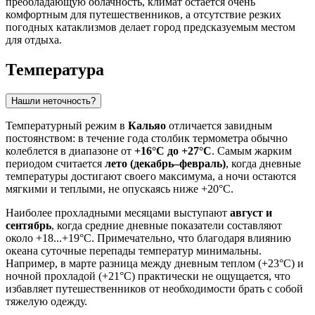
преобладающую облачность, климат остается очень
комфортным для путешественников, а отсутствие резких
погодных катаклизмов делает город предсказуемым местом
для отдыха.
Температура
Нашли неточность?
Температурный режим в
Кальяо
отличается завидным
постоянством: в течение года столбик термометра обычно
колеблется в диапазоне от
+16°C до +27°C
. Самым жарким
периодом считается
лето (декабрь–февраль)
, когда дневные
температуры достигают своего максимума, а ночи остаются
мягкими и теплыми, не опускаясь ниже +20°C.
Наиболее прохладными месяцами выступают
август и
сентябрь
, когда средние дневные показатели составляют
около +18...+19°C. Примечательно, что благодаря влиянию
океана суточные перепады температур минимальны.
Например, в марте разница между дневным теплом (+23°C) и
ночной прохладой (+21°C) практически не ощущается, что
избавляет путешественников от необходимости брать с собой
тяжелую одежду.