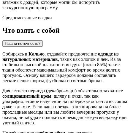
затяжных дождей, которые могли бы испортить
экскурсионную программу.
Среднемесячные осадки
Что взять с собой
Нашли неточность?
Собираясь в
Кальяо
, отдавайте предпочтение
одежде из
натуральных материалов
, таких как хлопок и лен. Из-за
стабильно высокой влажности воздуха (около 85%) такие
ткани обеспечат максимальный комфорт во время долгих
прогулок. Основу вашего гардероба должны составлять
легкие вещи: шорты, футболки и светлые брюки.
Для летнего периода (декабрь–март) обязательно захватите
солнцезащитный крем
, шляпу и очки, так как
ультрафиолетовое излучение на побережье остается высоким
даже в дымке. Если ваша поездка запланирована на более
прохладные месяцы или вы любите вечерние прогулки у
океана, не забудьте положить в чемодан
легкую ветровку
или
уютный свитер.
Не забудьте про
удобную обувь
для осмотра