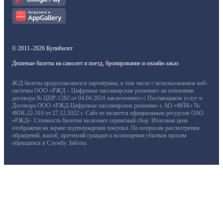
© 2011–2026 Купибилет
Дешевые билеты на самолет и поезд, бронирование и онлайн-заказ
Ж/Д билеты предоставляются партнёрами, в том числе с использованием веб-
системы ООО «РЖД – Цифровые пассажирские решения» на основании
договора № ЦПР-1282 от 04.04.2024 заключенного с Поставщиком услуг и
Договора ООО «РЖД-Цифровые пассажирские решения» с АО «ФПК» №
ФПК-22-316 от 27.12.2022 г. Сайт не является официальным ресурсом ОАО
«РЖД». Стоимость билетов включает сервисный сбор. Итоговая цена
отображена на экране подтверждения покупки. По вопросам рассмотрения
обращений, жалоб, претензий граждан о возмещении убытков просим
обращаться в Службу Заботы.