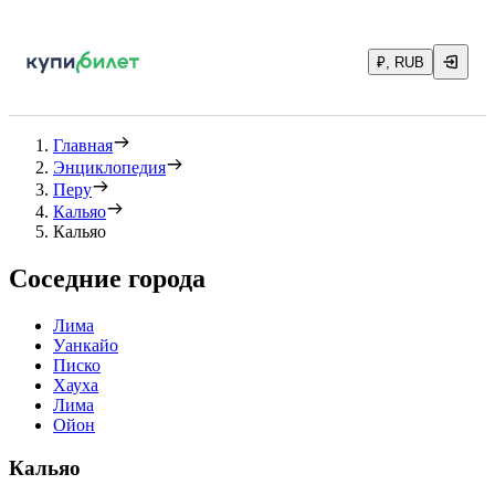
₽, RUB
Главная
Энциклопедия
Перу
Кальяо
Кальяо
Соседние города
Лима
Уанкайо
Писко
Хауха
Лима
Ойон
Кальяо