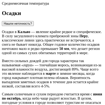
Среднемесячная температура
Осадки
Нашли неточность?
Осадки в
Кальяо
— явление крайне редкое и специфическое.
В силу засушливого климата прибрежной зоны
Перу
,
классические ливни здесь практически не встречаются, а
снега не бывает никогда. Общее годовое количество осадков
ничтожно мало и редко превышает
50 мм
, что делает регион
одной из самых сухих обитаемых территорий в мире.
Вместо сильных дождей для города характерна так
называемая
«гаруа»
— тончайшая морось, возникающая из-за
высокой влажности воздуха, достигающей 89%. Чаще всего
это явление наблюдается в
марте
и зимние месяцы, когда
город накрывает плотная пелена облаков. Вероятность
выпадения заметных осадков в течение дня остается крайне
низкой, составляя всего 4-5%.
Самым солнечным и сухим периодом считается время с
июня
по октябрь
, когда небо чаще радует ясностью. В целом,
погодные условия в городе позволяют туристам не опасаться