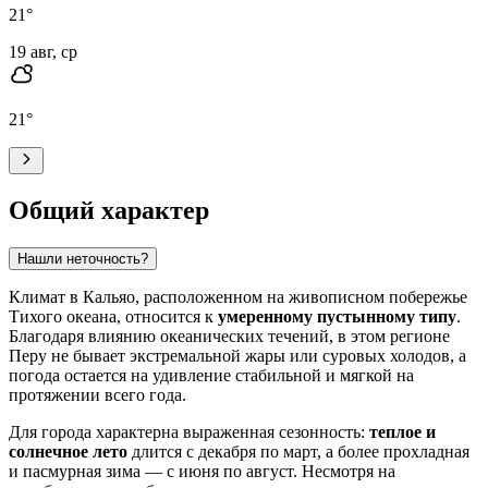
21
°
19 авг, ср
21
°
Общий характер
Нашли неточность?
Климат в
Кальяо
, расположенном на живописном побережье
Тихого океана, относится к
умеренному пустынному типу
.
Благодаря влиянию океанических течений, в этом регионе
Перу
не бывает экстремальной жары или суровых холодов, а
погода остается на удивление стабильной и мягкой на
протяжении всего года.
Для города характерна выраженная сезонность:
теплое и
солнечное лето
длится с декабря по март, а более прохладная
и пасмурная зима — с июня по август. Несмотря на