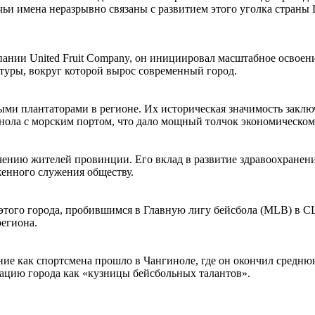
ьи имена неразрывно связаны с развитием этого уголка страны
пании United Fruit Company, он инициировал масштабное освоен
туры, вокруг которой вырос современный город.
и плантаторами в регионе. Их историческая значимость заключа
нола с морским портом, что дало мощный толчок экономическом
нию жителей провинции. Его вклад в развитие здравоохранения
женного служения обществу.
того города, пробившимся в Главную лигу бейсбола (MLB) в С
егиона.
ние как спортсмена прошло в Чангиноле, где он окончил средню
тацию города как «кузницы бейсбольных талантов».