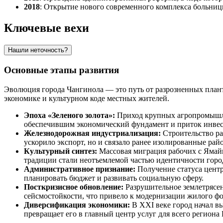
2018
: Открытие нового современного комплекса больни
Ключевые вехи
Нашли неточность?
Основные этапы развития
Эволюция города
Чангинола
— это путь от разрозненных плант
экономике и культурном коде местных жителей.
Эпоха «Зеленого золота»:
Приход крупных агропромышле
обеспечившим экономический фундамент и приток инвест
Железнодорожная индустриализация:
Строительство ра
ускорило экспорт, но и связало ранее изолированные ра
Культурный синтез:
Массовая миграция рабочих с Ямайк
традиции стали неотъемлемой частью идентичности горо
Административное признание:
Получение статуса центр
планировать бюджет и развивать социальную сферу.
Посткризисное обновление:
Разрушительное землетрясен
сейсмостойкости, что привело к модернизации жилого ф
Диверсификация экономики:
В XXI веке город начал в
превращает его в главный центр услуг для всего региона 