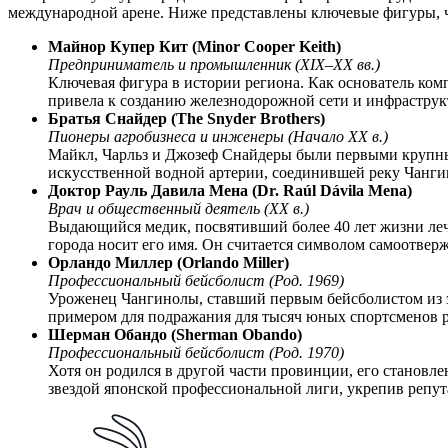
международной арене. Ниже представлены ключевые фигуры, ч
Майнор Купер Кит (Minor Cooper Keith)
Предприниматель и промышленник (XIX–XX вв.)
Ключевая фигура в истории региона. Как основатель ком
привела к созданию железнодорожной сети и инфраструк
Братья Снайдер (The Snyder Brothers)
Пионеры агробизнеса и инженеры (Начало XX в.)
Майкл, Чарльз и Джозеф Снайдеры были первыми крупным
искусственной водной артерии, соединившей реку Чанги
Доктор Рауль Давила Мена (Dr. Raúl Dávila Mena)
Врач и общественный деятель (XX в.)
Выдающийся медик, посвятивший более 40 лет жизни лече
города носит его имя. Он считается символом самоотвер
Орландо Миллер (Orlando Miller)
Профессиональный бейсболист (Род. 1969)
Уроженец Чангинолы, ставший первым бейсболистом из э
примером для подражания для тысяч юных спортсменов р
Шерман Обандо (Sherman Obando)
Профессиональный бейсболист (Род. 1970)
Хотя он родился в другой части провинции, его становле
звездой японской профессиональной лиги, укрепив репу