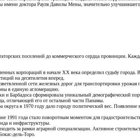
цы имени доктора Рауля Давилы Мены, значительно улучшившег
аторских поселений до коммерческого сердца провинции. Каждая
нных корпораций в начале XX века определил судьбу города. 
иций на десятилетия вперед.
зветвленной сети железных дорог для транспортировки урожая п
йоны в единую агломерацию.
и и Барбадоса сформировала уникальный демографический портр
да, отличающей его от остальной части
Панамы
.
а округа в 1970 году дало городу политический вес. Появление
ие 1991 года стало поворотным моментом для градостроительств
онда и инфраструктуры.
ыходить за рамки аграрной специализации. Активное строительс
Бокас-дель-Торо.