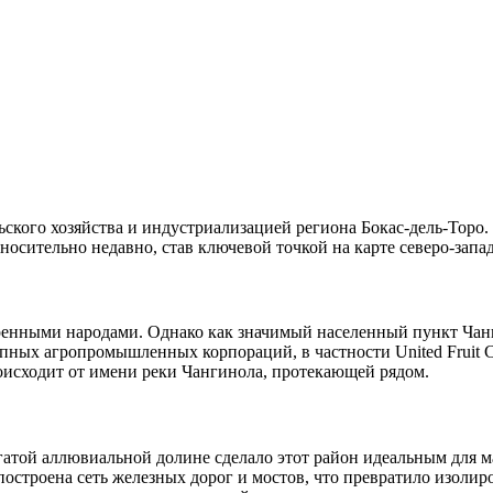
ьского хозяйства и индустриализацией региона Бокас-дель-Торо
осительно недавно, став ключевой точкой на карте северо-запа
оренными народами. Однако как значимый населенный пункт Чан
ых агропромышленных корпораций, в частности United Fruit Co
роисходит от имени реки Чангинола, протекающей рядом.
гатой аллювиальной долине сделало этот район идеальным для 
остроена сеть железных дорог и мостов, что превратило изоли