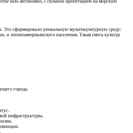
витие шло автономно, с сильной ориентацией на морскую
и. Это сформировало уникальную мультикультурную среду:
и, и латиноамериканского населения. Такая смесь культур
ущего города.
атус.
ской инфраструктуры.
ризма.
ровинции.
.