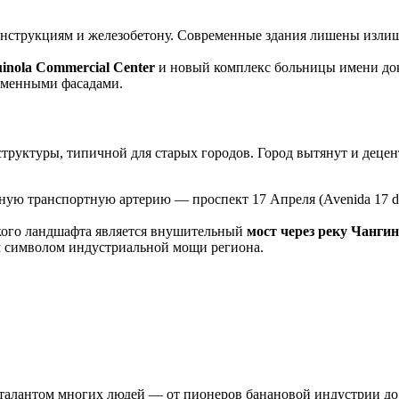
струкциям и железобетону. Современные здания лишены излишес
inola Commercial Center
и новый комплекс больницы имени док
еменными фасадами.
труктуры, типичной для старых городов. Город вытянут и децен
вную транспортную артерию — проспект 17 Апреля (Avenida 17 d
ого ландшафта является внушительный
мост через реку Чанги
м символом индустриальной мощи региона.
алантом многих людей — от пионеров банановой индустрии до