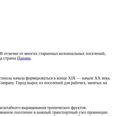
. В отличие от многих старинных колониальных поселений,
да страны
Панама
.
гинола начала формироваться в конце XIX — начале XX века.
mpany. Город вырос из поселений для рабочих, занятых на
масштабного выращивания тропических фруктов.
рованное поселение в важный транспортный узел провинции.