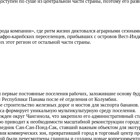
оступен по суше из центральной части страны, поэтому его раз
рода компании», где ритм жизни диктовался аграрными сезонам
 афро-карибских переселенцев, прибывших с островов Вест-Инди
х этот регион от остальной части страны.
я первые постоянные поселения рабочих, заложившие основу буд
й Республики
Панама
после её отделения от Колумбии.
е строительство железных дорог и мостов для экспорта бананов.
оса формирует уникальную мультикультурную среду поселения.
режден округ
Чангинола
, что закрепило его административный ст
ро приводит к необходимости масштабной реконструкции город
поведник Сан-Сан-Понд-Сак, ставший важным объектом для экоту
ния коммерческих зон, превративший город в торговый центр п
орой были пересмотрены границы и созданы новые коррехимьенто