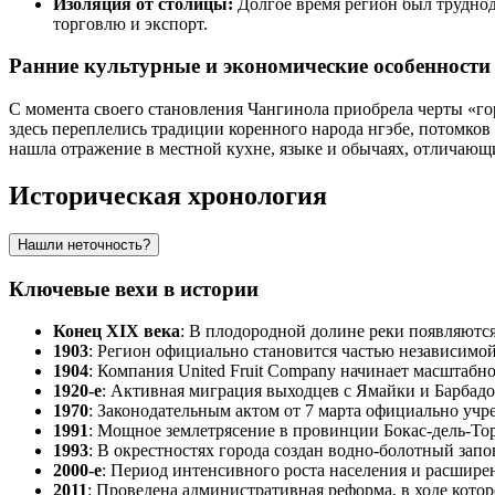
Изоляция от столицы:
Долгое время регион был труднод
торговлю и экспорт.
Ранние культурные и экономические особенности
С момента своего становления Чангинола приобрела черты «го
здесь переплелись традиции коренного народа нгэбе, потомков
нашла отражение в местной кухне, языке и обычаях, отличающи
Историческая хронология
Нашли неточность?
Ключевые вехи в истории
Конец XIX века
: В плодородной долине реки появляютс
1903
: Регион официально становится частью независимо
1904
: Компания United Fruit Company начинает масштабно
1920-е
: Активная миграция выходцев с Ямайки и Барбад
1970
: Законодательным актом от 7 марта официально уч
1991
: Мощное землетрясение в провинции Бокас-дель-То
1993
: В окрестностях города создан водно-болотный за
2000-е
: Период интенсивного роста населения и расшире
2011
: Проведена административная реформа, в ходе кот