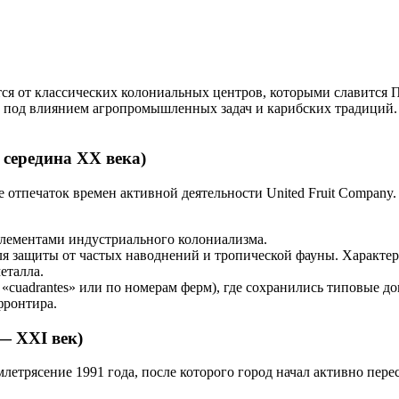
ся от классических колониальных центров, которыми славится
П
ь под влиянием агропромышленных задач и карибских традиций. 
середина XX века)
е отпечаток времен активной деятельности United Fruit Company
элементами индустриального колониализма.
ля защиты от частых наводнений и тропической фауны. Характе
еталла.
«cuadrantes» или по номерам ферм), где сохранились типовые д
фронтира.
— XXI век)
етрясение 1991 года, после которого город начал активно пере