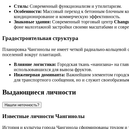
Стиль:
Современный функционализм и утилитаризм.
Особенности:
Массовый переход к бетонным блочным кон
кондиционирование и коммерческую эффективность.
Знаковые здания:
Современный торговый центр
Changu
фоне малоэтажной застройки своими масштабами и совр
Градостроительная структура
Планировка Чангинолы не имеет четкой радиально-кольцевой с
поселений вокруг плантаций.
Влияние логистики:
Городская ткань «нанизана» на гла
использовавшихся для вывоза фруктов.
Инженерная доминанта:
Важнейшим элементом городск
для транспортного сообщения, но и служит своеобразны
Выдающиеся личности
Нашли неточность?
Известные личности Чангинолы
История и культура города
Чангинола
сформированы трудом и т