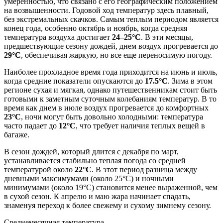
умеренностью, что связано с его географическим положением
на возвышенности. Годовой ход температур здесь плавный,
без экстремальных скачков. Самым теплым периодом является
конец года, особенно октябрь и ноябрь, когда средняя
температура воздуха достигает
24–25°C
. В эти месяцы,
предшествующие сезону дождей, днем воздух прогревается до
29°C
, обеспечивая жаркую, но все еще переносимую погоду.
Наиболее прохладное время года приходится на июнь и июль,
когда средние показатели опускаются до
17.5°C
. Зима в этом
регионе сухая и мягкая, однако путешественникам стоит быть
готовыми к заметным суточным колебаниям температур. В то
время как днем в июле воздух прогревается до комфортных
23°C
, ночи могут быть довольно холодными: температура
часто падает до
12°C
, что требует наличия теплых вещей в
багаже.
В сезон дождей, который длится с декабря по март,
устанавливается стабильно теплая погода со средней
температурой около
22°C
. В этот период разница между
дневными максимумами (около 25°C) и ночными
минимумами (около 19°C) становится менее выраженной, чем
в сухой сезон. К апрелю и маю жара начинает спадать,
знаменуя переход к более свежему и сухому зимнему сезону.
Среднемесячная температура