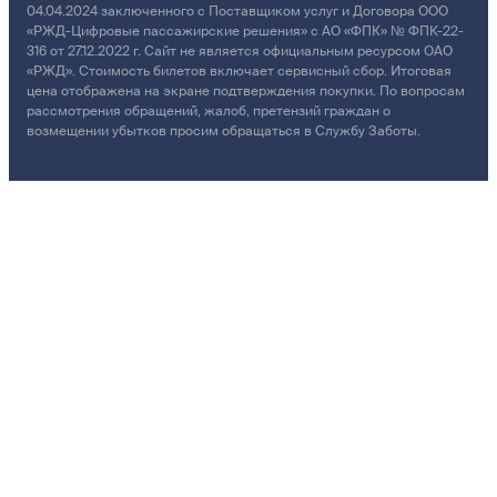
04.04.2024 заключенного с Поставщиком услуг и Договора ООО
«РЖД-Цифровые пассажирские решения» с АО «ФПК» № ФПК-22-
316 от 27.12.2022 г. Сайт не является официальным ресурсом ОАО
«РЖД». Стоимость билетов включает сервисный сбор. Итоговая
цена отображена на экране подтверждения покупки. По вопросам
рассмотрения обращений, жалоб, претензий граждан о
возмещении убытков просим обращаться в Службу Заботы.