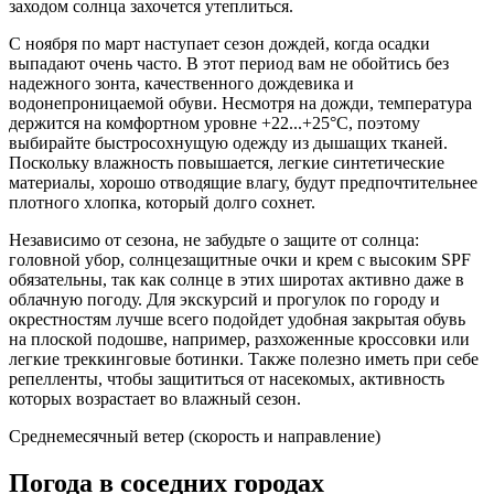
заходом солнца захочется утеплиться.
С ноября по март наступает сезон дождей, когда осадки
выпадают очень часто. В этот период вам не обойтись без
надежного зонта, качественного дождевика и
водонепроницаемой обуви. Несмотря на дожди, температура
держится на комфортном уровне +22...+25°C, поэтому
выбирайте быстросохнущую одежду из дышащих тканей.
Поскольку влажность повышается, легкие синтетические
материалы, хорошо отводящие влагу, будут предпочтительнее
плотного хлопка, который долго сохнет.
Независимо от сезона, не забудьте о защите от солнца:
головной убор, солнцезащитные очки и крем с высоким SPF
обязательны, так как солнце в этих широтах активно даже в
облачную погоду. Для экскурсий и прогулок по городу и
окрестностям лучше всего подойдет удобная закрытая обувь
на плоской подошве, например, разхоженные кроссовки или
легкие треккинговые ботинки. Также полезно иметь при себе
репелленты, чтобы защититься от насекомых, активность
которых возрастает во влажный сезон.
Среднемесячный ветер (скорость и направление)
Погода в соседних городах