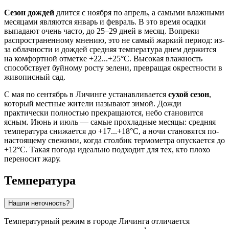
Сезон дождей
длится с ноября по апрель, а самыми влажными
месяцами являются январь и февраль. В это время осадки
выпадают очень часто, до 25–29 дней в месяц. Вопреки
распространенному мнению, это не самый жаркий период: из-
за облачности и дождей средняя температура днем держится
на комфортной отметке +22...+25°C. Высокая влажность
способствует буйному росту зелени, превращая окрестности в
живописный сад.
С мая по сентябрь в Личинге устанавливается
сухой сезон
,
который местные жители называют зимой. Дожди
практически полностью прекращаются, небо становится
ясным. Июнь и июль — самые прохладные месяцы: средняя
температура снижается до +17...+18°C, а ночи становятся по-
настоящему свежими, когда столбик термометра опускается до
+12°C. Такая погода идеально подходит для тех, кто плохо
переносит жару.
Температура
Нашли неточность?
Температурный режим в городе
Личинга
отличается