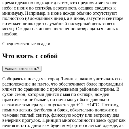
время идеально подходит для тех, кто предпочитает ясное
небо: с июня по сентябрь вероятность осадков сводится к
минимуму. Например, в июне дожди обычно отсутствуют
полностью (0 дождливых дней), а в июле, августе и сентябре
возможен лишь один случайный пасмурный день за весь
месяц. Осадки начинают постепенно возвращаться лишь к
ноябрю.
Среднемесячные осадки
Что взять с собой
Нашли неточность?
Собираясь в поездку в город
Личинга
, важно учитывать его
расположение на плато, что обеспечивает более прохладный
климат по сравнению с прибрежными районами страны. В
сухой сезон, который длится с мая по октябрь, дождей
практически не бывает, но ночи могут быть довольно
свежими: температура опускается до +12...+14°C. Поэтому,
помимо легких футболок и брюк, обязательно положите в
чемодан теплый свитер, флисовую кофту или ветровку для
вечерних прогулок. Принцип многослойности здесь будет как
нельзя кстати: днем вам будет комфортно в легкой одежде, а с