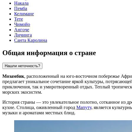
Накала
Пемба
Келимане
Тете
Чимойо
Ангоче
Личинга
Санта Каролина
Общая информация о стране
Нашли неточность?
Мозамбик
, расположенный на юго-восточном побережье Африк
предлагает уникальное сочетание яркой культуры, потрясающей
приключения, так и умиротворенный отдых. Теплый тропическ
морских экосистем.
История страны — это увлекательное полотно, сотканное из др
кухне. Столица, оживленный город
Мапуту
, является культур
музыки и ароматами местных блюд.