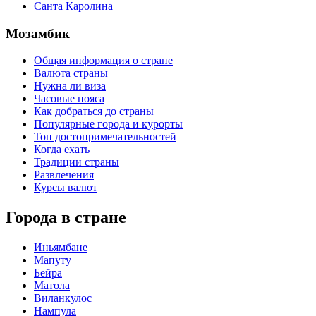
Санта Каролина
Мозамбик
Общая информация о стране
Валюта страны
Нужна ли виза
Часовые пояса
Как добраться до страны
Популярные города и курорты
Топ достопримечательностей
Когда ехать
Традиции страны
Развлечения
Курсы валют
Города в стране
Иньямбане
Мапуту
Бейра
Матола
Виланкулос
Нампула