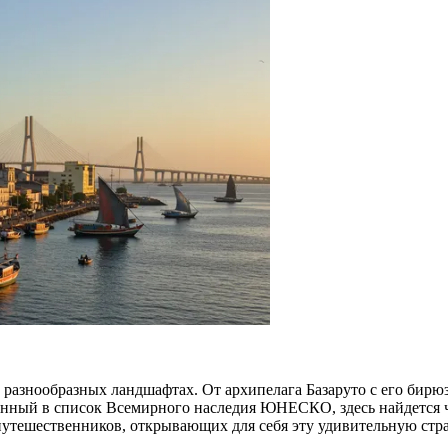
о разнообразных ландшафтах. От архипелага Базаруто с его би
енный в список Всемирного наследия ЮНЕСКО, здесь найдется 
утешественников, открывающих для себя эту удивительную стра