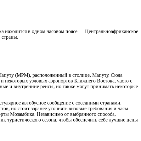
ика находится в одном часовом поясе — Центральноафриканское
е страны.
Мапуту
(MPM), расположенный в столице,
Мапуту
. Сюда
и некоторых узловых аэропортов Ближнего Востока, часто с
ные и внутренние рейсы, но также могут принимать некоторые
егулярное автобусное сообщение с соседними странами,
тов, но стоит заранее уточнять визовые требования и часы
порты Мозамбика. Независимо от выбранного способа,
ик туристического сезона, чтобы обеспечить себе лучшие цены