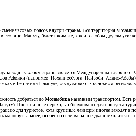
 о смене часовых поясов внутри страны. Вся территория Мозамб
 в столице,
Мапуту
, будет таким же, как и в любом другом уголк
ждународным хабом страны является
Международный аэропорт 
дов Африки (например, Йоханнесбурга, Найроби, Аддис-Абебы) 
ие как в
Бейре
или
Нампуле
, обслуживают в основном региональ
ожность добраться до
Мозамбика
наземным транспортом. Есть р
апуту
). Пограничные переходы оборудованы для пропуска турис
транено для туристов, хотя круизные лайнеры иногда заходят в 
ь маршрут заранее, особенно если ваша поездка приходится на п