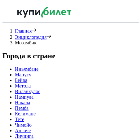
Главная
Энциклопедия
Мозамбик
Города в стране
Иньямбане
Мапуту
Бейра
Матола
Виланкулос
Нампула
Накала
Пемба
Келимане
Тете
Чимойо
Ангоче
Личинга