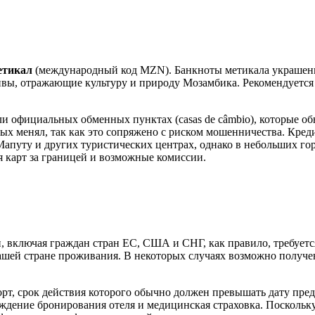
етикал
(международный код MZN). Банкноты метикала украшены
ивы, отражающие культуру и природу Мозамбика. Рекомендуется 
и официальных обменных пунктах (casas de câmbio), которые о
ных менял, так как это сопряжено с риском мошенничества. Кред
Мапуту
и других туристических центрах, однако в небольших го
я карт за границей и возможные комиссии.
включая граждан стран ЕС, США и СНГ, как правило, требуется
вашей стране проживания. В некоторых случаях возможно получ
орт, срок действия которого обычно должен превышать дату пре
рждение бронирования отеля и медицинская страховка. Поскольк