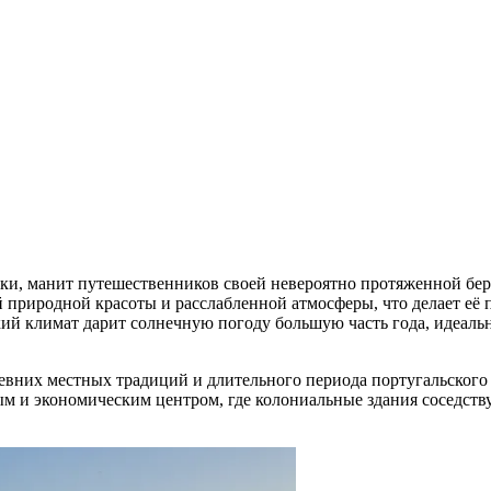
и, манит путешественников своей невероятно протяженной бере
 природной красоты и расслабленной атмосферы, что делает её 
ий климат дарит солнечную погоду большую часть года, идеаль
евних местных традиций и длительного периода португальского в
ным и экономическим центром, где колониальные здания соседс