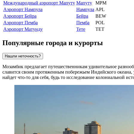
Международный аэропорт Мапуту
Мапуту
MPM
Аэропорт Нампула
Нампула
APL
Аэропорт Бейра
Бейра
BEW
Аэропорт Пемба
Пемба
POL
Аэропорт Матунду
Тете
TET
Популярные города и курорты
Нашли неточность?
Мозамбик предлагает путешественникам удивительное разнооб
славится своим протяженным побережьем Индийского океана, у
найдет что-то для себя, будь то исследование колониальной и