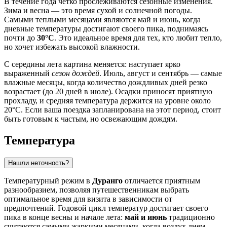
В течение года четко прослеживаются сезонные изменения.
Зима и весна — это время сухой и солнечной погоды.
Самыми теплыми месяцами являются май и июнь, когда
дневные температуры достигают своего пика, поднимаясь
почти до
30°C
. Это идеальное время для тех, кто любит тепло,
но хочет избежать высокой влажности.
С середины лета картина меняется: наступает ярко
выраженный
сезон дождей
. Июль, август и сентябрь — самые
влажные месяцы, когда количество дождливых дней резко
возрастает (до 20 дней в июле). Осадки приносят приятную
прохладу, и средняя температура держится на уровне около
20°C. Если ваша поездка запланирована на этот период, стоит
быть готовым к частым, но освежающим дождям.
Температура
Нашли неточность?
Температурный режим в
Дуранго
отличается приятным
разнообразием, позволяя путешественникам выбрать
оптимальное время для визита в зависимости от
предпочтений. Годовой цикл температур достигает своего
пика в конце весны и начале лета:
май и июнь
традиционно
считаются самыми жаркими месяцами, когда воздух днем