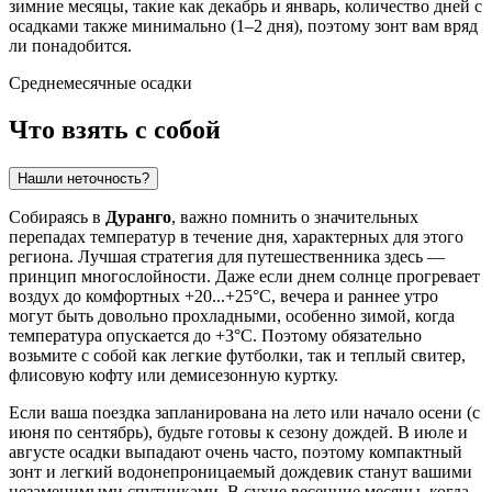
зимние месяцы, такие как декабрь и январь, количество дней с
осадками также минимально (1–2 дня), поэтому зонт вам вряд
ли понадобится.
Среднемесячные осадки
Что взять с собой
Нашли неточность?
Собираясь в
Дуранго
, важно помнить о значительных
перепадах температур в течение дня, характерных для этого
региона. Лучшая стратегия для путешественника здесь —
принцип многослойности. Даже если днем солнце прогревает
воздух до комфортных +20...+25°C, вечера и раннее утро
могут быть довольно прохладными, особенно зимой, когда
температура опускается до +3°C. Поэтому обязательно
возьмите с собой как легкие футболки, так и теплый свитер,
флисовую кофту или демисезонную куртку.
Если ваша поездка запланирована на лето или начало осени (с
июня по сентябрь), будьте готовы к сезону дождей. В июле и
августе осадки выпадают очень часто, поэтому компактный
зонт и легкий водонепроницаемый дождевик станут вашими
незаменимыми спутниками. В сухие весенние месяцы, когда