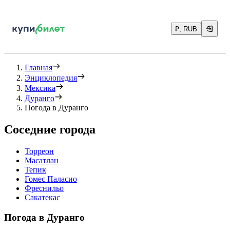
₽, RUB
Главная
Энциклопедия
Мексика
Дуранго
Погода в Дуранго
Соседние города
Торреон
Масатлан
Тепик
Гомес Паласио
Фреснильо
Сакатекас
Погода в Дуранго