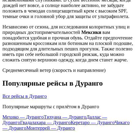
дождей нет вовсе, а солнце наиболее активно, не забудьте
положить в чемодан солнцезащитный крем с высоким SPF,
темные очки и головной убор для защиты от ультрафиолета.
Независимо от сезона, для исследования колоритных улиц и
природных достопримечательностей
Мексики
вам
понадобится удобная и прочная обувь. Отдайте предпочтение
разношенным кроссовкам или ботинкам на плоской подошве,
подходящим для длительных пеших прогулок. Также полезно
иметь при себе небольшой городской рюкзак, куда можно
сложить снятую верхнюю одежду, когда днем станет жарче.
Среднемесячный ветер (скорость и направление)
Популярные рейсы в Дуранго
Все рейсы в Дуранго
Популярные маршруты с прилётом в Дуранго
Мехико — Дуранго
Тихуана — Дуранго
Даллас —
Дуранго
Гвадалахара — Дуранго
Керетаро — Дуранго
Чикаго
— Дуранго
Монтеррей — Дуранго