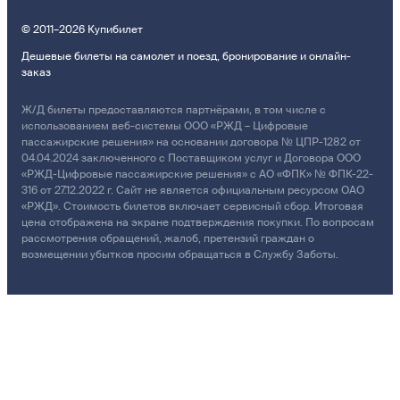
© 2011–2026 Купибилет
Дешевые билеты на самолет и поезд, бронирование и онлайн-
заказ
Ж/Д билеты предоставляются партнёрами, в том числе с
использованием веб-системы ООО «РЖД – Цифровые
пассажирские решения» на основании договора № ЦПР-1282 от
04.04.2024 заключенного с Поставщиком услуг и Договора ООО
«РЖД-Цифровые пассажирские решения» с АО «ФПК» № ФПК-22-
316 от 27.12.2022 г. Сайт не является официальным ресурсом ОАО
«РЖД». Стоимость билетов включает сервисный сбор. Итоговая
цена отображена на экране подтверждения покупки. По вопросам
рассмотрения обращений, жалоб, претензий граждан о
возмещении убытков просим обращаться в Службу Заботы.