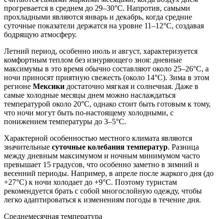
прогревается в среднем до 29–30°C. Напротив, самыми
прохладными являются январь и декабрь, когда средние
суточные показатели держатся на уровне 11–12°C, создавая
бодрящую атмосферу.
Летний период, особенно июль и август, характеризуется
комфортным теплом без изнуряющего зноя: дневные
максимумы в это время обычно составляют около 25–26°C, а
ночи приносят приятную свежесть (около 14°C). Зима в этом
регионе
Мексики
достаточно мягкая и солнечная. Даже в
самые холодные месяцы днем можно наслаждаться
температурой около 20°C, однако стоит быть готовым к тому,
что ночи могут быть по-настоящему холодными, с
понижением температуры до 3–5°C.
Характерной особенностью местного климата являются
значительные
суточные колебания температур
. Разница
между дневным максимумом и ночным минимумом часто
превышает 15 градусов, что особенно заметно в зимний и
весенний периоды. Например, в апреле после жаркого дня (до
+27°C) к ночи холодает до +9°C. Поэтому туристам
рекомендуется брать с собой многослойную одежду, чтобы
легко адаптироваться к изменениям погоды в течение дня.
Среднемесячная температура