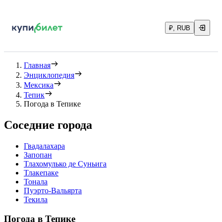
₽, RUB
Главная
Энциклопедия
Мексика
Тепик
Погода в Тепике
Соседние города
Гвадалахара
Запопан
Тлахомулько де Суньига
Тлакепаке
Тонала
Пуэрто-Вальярта
Текила
Погода в Тепике