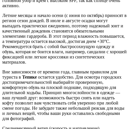
головной убор и крем с высоким SPF, так как солнце очень
активно.
Летние месяцы и начало осени (с июня по октябрь) приносят в
регион сезон дождей. В июле и августе осадки могут
выпадать практически ежедневно, поэтому надежный зонт и
качественный дождевик становятся обязательными
элементами гардероба. В этот период влажность повышается,
а температура остается высокой, достигая днем +30°C.
Рекомендуется брать с собой быстросохнущую одежду и
обувь, которая не боится влаги, например, сандалии с хорошей
фиксацией или легкие кроссовки из синтетических
материалов.
Вне зависимости от времени года, главным правилом для
туриста в
Тепике
остается удобство. Для осмотра городских
достопримечательностей выбирайте проверенную,
комфортную обувь на плоской подошве, подходящую для
длительной ходьбы. Принцип многослойности в одежде —
ваш лучший друг: возможность быстро снять или надеть
кофту позволит вам чувствовать себя уверенно при любой
смене погоды. Не забудьте также небольшой рюкзак для воды
и личных вещей, чтобы ваши руки оставались свободными
для фотографий.
Среднемесячный ветер (скорость и направление)