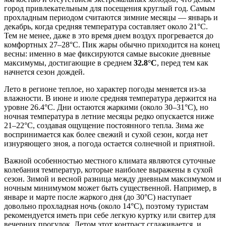
город привлекательным для посещения круглый год. Самым
прохладным периодом считаются зимние месяцы — январь и
декабрь, когда средняя температура составляет около 21°C.
Тем не менее, даже в это время днем воздух прогревается до
комфортных 27–28°C. Пик жары обычно приходится на конец
весны: именно в мае фиксируются самые высокие дневные
максимумы, достигающие в среднем
32.8°C
, перед тем как
начнется сезон дождей.
Лето в регионе теплое, но характер погоды меняется из-за
влажности. В июне и июле средняя температура держится на
уровне 26.4°C. Дни остаются жаркими (около 30–31°C), но
ночная температура в летние месяцы редко опускается ниже
21–22°C, создавая ощущение постоянного тепла. Зима же
воспринимается как более свежий и сухой сезон, когда нет
изнуряющего зноя, а погода остается солнечной и приятной.
Важной особенностью местного климата являются суточные
колебания температур, которые наиболее выражены в сухой
сезон. Зимой и весной разница между дневным максимумом и
ночным минимумом может быть существенной. Например, в
январе и марте после жаркого дня (до 30°C) наступает
довольно прохладная ночь (около 14°C), поэтому туристам
рекомендуется иметь при себе легкую куртку или свитер для
вечерних прогулок. Летом этот контраст сглаживается, и