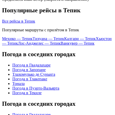
Популярные рейсы в Тепик
Все рейсы в Тепик
Популярные маршруты с прилётом в Тепик
Мехико — Тепик
Тихуана — Тепик
Калгари — Тепик
Хьюстон
— Тепик
Лос-Анджелес — Тепик
Ванкувер — Тепик
Погода в соседних городах
Погода в Гвадалахаре
Погода в Запопане
Тлахомулько де Суньига
Погода в Тлакепаке
Тонала
Погода в Пуэрто-Вальярта
Погода в Текиле
Погода в соседних городах
Погода в Гвадалахаре