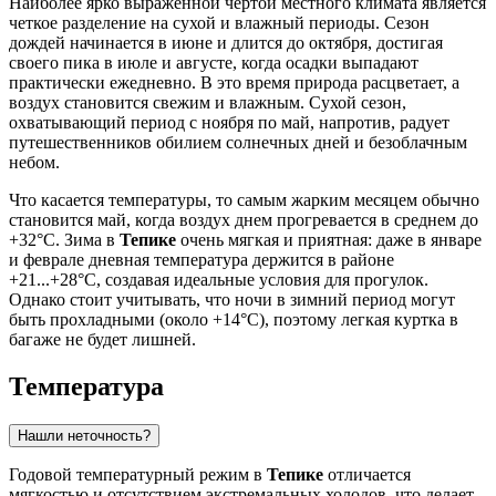
Наиболее ярко выраженной чертой местного климата является
четкое разделение на сухой и влажный периоды. Сезон
дождей начинается в июне и длится до октября, достигая
своего пика в июле и августе, когда осадки выпадают
практически ежедневно. В это время природа расцветает, а
воздух становится свежим и влажным. Сухой сезон,
охватывающий период с ноября по май, напротив, радует
путешественников обилием солнечных дней и безоблачным
небом.
Что касается температуры, то самым жарким месяцем обычно
становится май, когда воздух днем прогревается в среднем до
+32°C. Зима в
Тепике
очень мягкая и приятная: даже в январе
и феврале дневная температура держится в районе
+21...+28°C, создавая идеальные условия для прогулок.
Однако стоит учитывать, что ночи в зимний период могут
быть прохладными (около +14°C), поэтому легкая куртка в
багаже не будет лишней.
Температура
Нашли неточность?
Годовой температурный режим в
Тепике
отличается
мягкостью и отсутствием экстремальных холодов, что делает