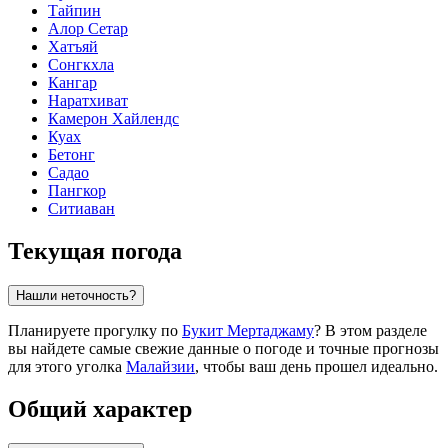
Тайпин
Алор Сетар
Хатъяй
Сонгкхла
Кангар
Наратхиват
Камерон Хайлендс
Куах
Бетонг
Садао
Пангкор
Ситиаван
Текущая погода
Нашли неточность?
Планируете прогулку по
Букит Мертаджаму
? В этом разделе
вы найдете самые свежие данные о погоде и точные прогнозы
для этого уголка
Малайзии
, чтобы ваш день прошел идеально.
Общий характер