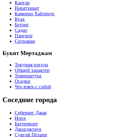
Кангар
Наратхиват
Камерон Хайлендс
Куах
Бетонг
Садао
Пангкор
Ситиаван
Букит Мертаджам
Текущая погода
Общий характер
Температура
Осадки
Что взять с собой
Соседние города
Себеранг Джая
Ипох
Баттерворт
Джорджтаун
Сунгай Петани