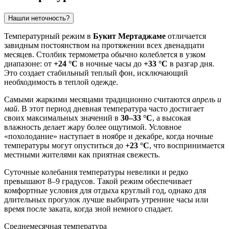
Нашли неточность?
Температурный режим в
Букит Мертаджаме
отличается
завидным постоянством на протяжении всех двенадцати
месяцев. Столбик термометра обычно колеблется в узком
диапазоне: от
+24 °C
в ночные часы до
+33 °C
в разгар дня.
Это создает стабильный теплый фон, исключающий
необходимость в теплой одежде.
Самыми жаркими месяцами традиционно считаются
апрель и
май
. В этот период дневная температура часто достигает
своих максимальных значений в
30–33 °C
, а высокая
влажность делает жару более ощутимой. Условное
«похолодание» наступает в ноябре и декабре, когда ночные
температуры могут опуститься до
+23 °C
, что воспринимается
местными жителями как приятная свежесть.
Суточные колебания температуры невелики и редко
превышают 8–9 градусов. Такой режим обеспечивает
комфортные условия для отдыха круглый год, однако для
длительных прогулок лучше выбирать утренние часы или
время после заката, когда зной немного спадает.
Среднемесячная температура