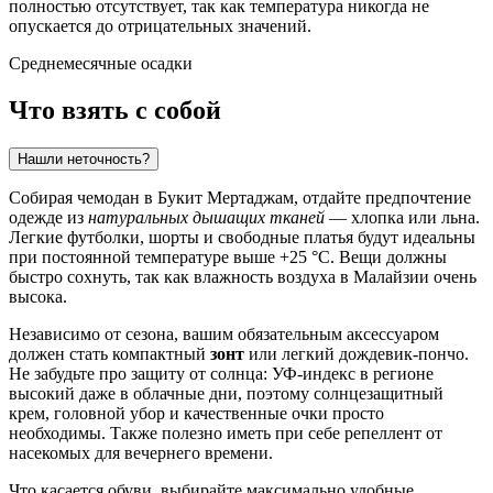
полностью отсутствует, так как температура никогда не
опускается до отрицательных значений.
Среднемесячные осадки
Что взять с собой
Нашли неточность?
Собирая чемодан в
Букит Мертаджам
, отдайте предпочтение
одежде из
натуральных дышащих тканей
— хлопка или льна.
Легкие футболки, шорты и свободные платья будут идеальны
при постоянной температуре выше +25 °C. Вещи должны
быстро сохнуть, так как влажность воздуха в
Малайзии
очень
высока.
Независимо от сезона, вашим обязательным аксессуаром
должен стать компактный
зонт
или легкий дождевик-пончо.
Не забудьте про защиту от солнца: УФ-индекс в регионе
высокий даже в облачные дни, поэтому солнцезащитный
крем, головной убор и качественные очки просто
необходимы. Также полезно иметь при себе репеллент от
насекомых для вечернего времени.
Что касается обуви, выбирайте максимально удобные