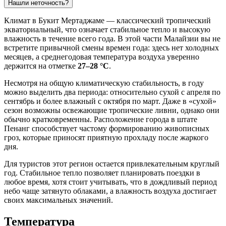
Нашли неточность?
Климат в
Букит Мертаджаме
— классический тропический
экваториальный, что означает стабильное тепло и высокую
влажность в течение всего года. В этой части
Малайзии
вы не
встретите привычной смены времен года: здесь нет холодных
месяцев, а среднегодовая температура воздуха уверенно
держится на отметке
27–28 °C
.
Несмотря на общую климатическую стабильность, в году
можно выделить два периода: относительно сухой с апреля по
сентябрь и более влажный с октября по март. Даже в «сухой»
сезон возможны освежающие тропические ливни, однако они
обычно кратковременны. Расположение города в штате
Пенанг способствует частому формированию живописных
гроз, которые приносят приятную прохладу после жаркого
дня.
Для туристов этот регион остается привлекательным круглый
год. Стабильное тепло позволяет планировать поездки в
любое время, хотя стоит учитывать, что в дождливый период
небо чаще затянуто облаками, а влажность воздуха достигает
своих максимальных значений.
Температура