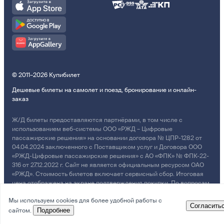
© 2011–2026 Купибилет
Дешевые билеты на самолет и поезд, бронирование и онлайн-
заказ
Ж/Д билеты предоставляются партнёрами, в том числе с
использованием веб-системы ООО «РЖД – Цифровые
пассажирские решения» на основании договора № ЦПР-1282 от
04.04.2024 заключенного с Поставщиком услуг и Договора ООО
«РЖД-Цифровые пассажирские решения» с АО «ФПК» № ФПК-22-
316 от 27.12.2022 г. Сайт не является официальным ресурсом ОАО
«РЖД». Стоимость билетов включает сервисный сбор. Итоговая
цена отображена на экране подтверждения покупки. По вопросам
рассмотрения обращений, жалоб, претензий граждан о
Мы используем cookies для более удобной работы с
возмещении убытков просим обращаться в Службу Заботы.
Согласить
сайтом.
Подробнее