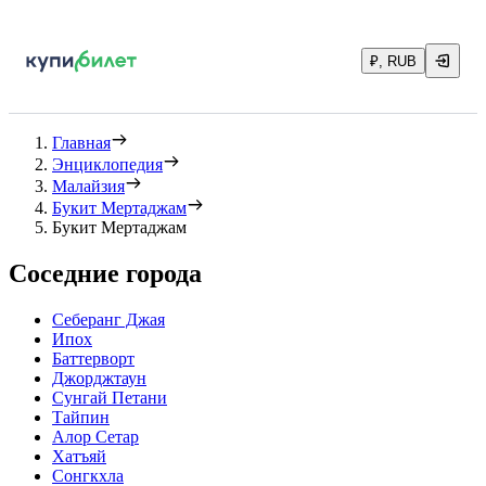
₽, RUB
Главная
Энциклопедия
Малайзия
Букит Мертаджам
Букит Мертаджам
Соседние города
Себеранг Джая
Ипох
Баттерворт
Джорджтаун
Сунгай Петани
Тайпин
Алор Сетар
Хатъяй
Сонгкхла