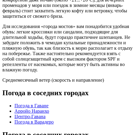
променадов у моря или поездок в зимние месяцы (январь-
февраль) стоит захватить легкую кофту или ветровку, чтобы
защититься от свежего бриза.
Для исследования «города мостов» вам понадобится удобная
обувь: легкие кроссовки или сандалии, подходящие для
длительной ходьбы, будут гораздо практичнее шлепанцев. Не
забудьте положить в чемодан купальные принадлежности и
пляжную обувь, так как близость к морю располагает к отдыху
на побережье. Также настоятельно рекомендуется взять с
собой солнцезащитный крем с высоким фактором SPF и
репелленты от насекомых, которые могут быть активны во
влажную погоду.
Среднемесячный ветер (скорость и направление)
Погода в соседних городах
Погода в Гаване
Арройо Наранхо
Центро-Гавана
Погода в Варадеро
Погода в соседних городах