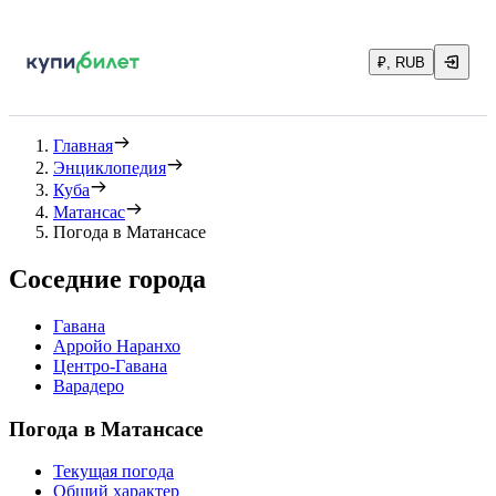
₽, RUB
Главная
Энциклопедия
Куба
Матансас
Погода в Матансасе
Соседние города
Гавана
Арройо Наранхо
Центро-Гавана
Варадеро
Погода в Матансасе
Текущая погода
Общий характер