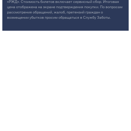
«РЖД». Стоимость билетов включает сервисный сбор. Итоговая
цена отображена на экране подтверждения покупки. По вопросам
рассмотрения обращений, жалоб, претензий граждан о
возмещении убытков просим обращаться в Службу Заботы.