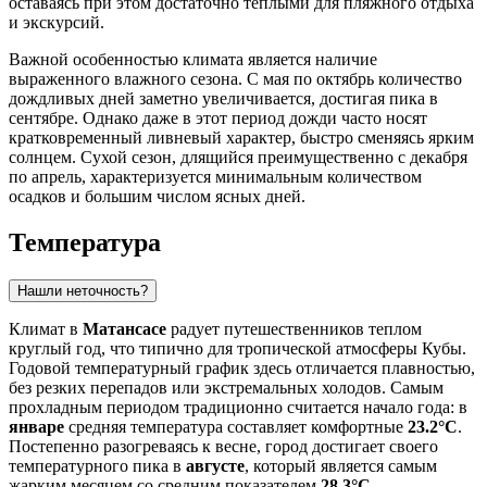
оставаясь при этом достаточно теплыми для пляжного отдыха
и экскурсий.
Важной особенностью климата является наличие
выраженного влажного сезона. С мая по октябрь количество
дождливых дней заметно увеличивается, достигая пика в
сентябре. Однако даже в этот период дожди часто носят
кратковременный ливневый характер, быстро сменяясь ярким
солнцем. Сухой сезон, длящийся преимущественно с декабря
по апрель, характеризуется минимальным количеством
осадков и большим числом ясных дней.
Температура
Нашли неточность?
Климат в
Матансасе
радует путешественников теплом
круглый год, что типично для тропической атмосферы Кубы.
Годовой температурный график здесь отличается плавностью,
без резких перепадов или экстремальных холодов. Самым
прохладным периодом традиционно считается начало года: в
январе
средняя температура составляет комфортные
23.2°C
.
Постепенно разогреваясь к весне, город достигает своего
температурного пика в
августе
, который является самым
жарким месяцем со средним показателем
28.3°C
.