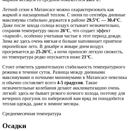
Летний сезон в Матансасе можно охарактеризовать как
жаркий и насыщенный теплом. С июня по сентябрь дневные
максимумы стабильно держатся в районе
29.5°C — 30.4°C
.
Даже после захода солнца воздух остывает незначительно,
сохраняя температуру около
26°C
, что создает эффект
«парной», особенно учитывая частые в этот период дожди.
Зима же здесь очень мягкая и больше напоминает приятное
европейское лето. В декабре и январе днем воздух
прогревается до
25-26°C
, а ночи приносят легкую свежесть,
но температура редко опускается ниже
21°C
.
Стоит отметить удивительную стабильность температурного
режима в течение суток. Разница между дневными
максимумами и ночными минимумами в Матансасе невелика
и обычно составляет всего
4-5 градусов
. Такие
незначительные колебания делают акклиматизацию очень
легкой: здесь не бывает резкого ночного холода, поэтому для
вечерних прогулок по набережной вам вряд ли понадобится
теплая одежда, даже в зимние месяцы.
Среднемесячная температура
Осадки