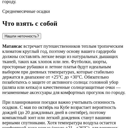
городу.
Среднемесячные осадки
Что взять с собой
Нашли неточность?
Матансас
встречает путешественников теплым тропическим
климатом круглый год, поэтому основу вашего гардероба
должны составлять легкие вещи из натуральных дышащих
тканей, таких как хлопок или лен. Футболки, шорты,
просторные рубашки и летние платья будут идеальным
выбором при дневных температурах, которые стабильно
держатся в диапазоне от +25°C до +30°C. Обязательно
позаботьтесь о защите от активного солнца: головной убор
(шляпа или кепка) и качественные солнцезащитные очки —
незаменимые аксессуары для комфортных прогулок по городу.
При планировании поездки важно учитывать сезонность
осадков. С мая по октябрь на Кубе возрастает вероятность
дождей (до 20 дождливых дней в сентябре), поэтому
компактный зонт или легкий дождевик станут вашими
верными спутниками. Хотя температура воздуха остается
комфортной даже ночью (около +21...+26°C), для вечерних