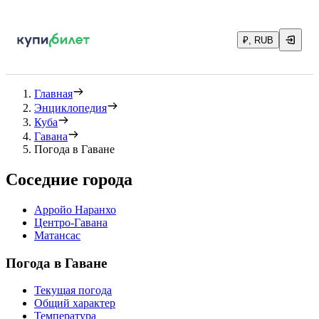
₽, RUB
Главная
Энциклопедия
Куба
Гавана
Погода в Гаване
Соседние города
Арройо Наранхо
Центро-Гавана
Матансас
Погода в Гаване
Текущая погода
Общий характер
Температура