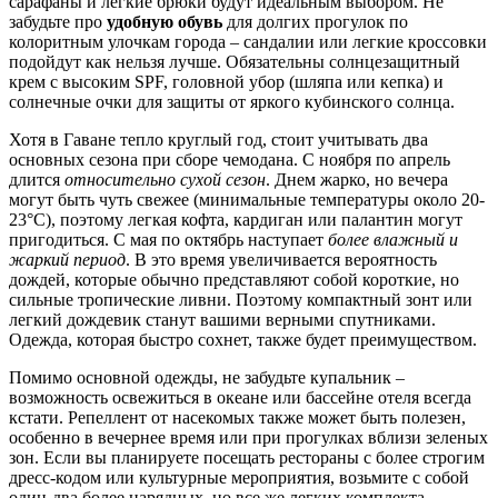
сарафаны и легкие брюки будут идеальным выбором. Не
забудьте про
удобную обувь
для долгих прогулок по
колоритным улочкам города – сандалии или легкие кроссовки
подойдут как нельзя лучше. Обязательны солнцезащитный
крем с высоким SPF, головной убор (шляпа или кепка) и
солнечные очки для защиты от яркого кубинского солнца.
Хотя в Гаване тепло круглый год, стоит учитывать два
основных сезона при сборе чемодана. С ноября по апрель
длится
относительно сухой сезон
. Днем жарко, но вечера
могут быть чуть свежее (минимальные температуры около 20-
23°C), поэтому легкая кофта, кардиган или палантин могут
пригодиться. С мая по октябрь наступает
более влажный и
жаркий период
. В это время увеличивается вероятность
дождей, которые обычно представляют собой короткие, но
сильные тропические ливни. Поэтому компактный зонт или
легкий дождевик станут вашими верными спутниками.
Одежда, которая быстро сохнет, также будет преимуществом.
Помимо основной одежды, не забудьте купальник –
возможность освежиться в океане или бассейне отеля всегда
кстати. Репеллент от насекомых также может быть полезен,
особенно в вечернее время или при прогулках вблизи зеленых
зон. Если вы планируете посещать рестораны с более строгим
дресс-кодом или культурные мероприятия, возьмите с собой
один-два более нарядных, но все же легких комплекта