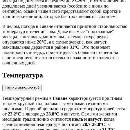
месяцы поднимается в среднем до
27-29°C
, и хотя количество
дождливых дней увеличивается (особенно с июня по
сентябрь), осадки чаще всего представляют собой короткие
тропические ливни, которые быстро сменяются солнцем.
В целом, погода в Гаване отличается приятной стабильностью
температур в течение года. Даже в самые "прохладные"
месяцы, как январь, минимальная температура редко
опускается ниже
20°C
, а в самые жаркие, как август,
максимальная держится в районе
31°C
. Это позволяет
планировать поездку, ориентируясь в большей степени на
свои предпочтения относительно влажности и количества
солнечных дней.
Температура
Нашли неточность?
Температурный режим в
Гаване
характеризуется приятным
теплом круглый год, однако с заметными сезонными
нюансами. Годовой диапазон средних температур колеблется
от
23.2°C
в январе до
28.8°C
в августе. Самыми жаркими
месяцами традиционно считаются
июль и август
, когда
средняя дневная температура достигает
28.7-28.8°C
, а
максимальные значения нередко поднимаются до
31.2°C
.