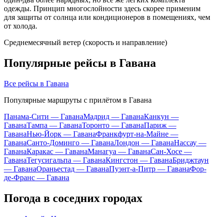
одежды. Принцип многослойности здесь скорее применим
для защиты от солнца или кондиционеров в помещениях, чем
от холода.
Среднемесячный ветер (скорость и направление)
Популярные рейсы в Гавана
Все рейсы в Гавана
Популярные маршруты с прилётом в Гавана
Панама-Сити — Гавана
Мадрид — Гавана
Канкун —
Гавана
Тампа — Гавана
Торонто — Гавана
Париж —
Гавана
Нью-Йорк — Гавана
Франкфурт-на-Майне —
Гавана
Санто-Доминго — Гавана
Лондон — Гавана
Нассау —
Гавана
Каракас — Гавана
Манагуа — Гавана
Сан-Хосе —
Гавана
Тегусигальпа — Гавана
Кингстон — Гавана
Бриджтаун
— Гавана
Ораньестад — Гавана
Пуэнт-а-Питр — Гавана
Фор-
де-Франс — Гавана
Погода в соседних городах