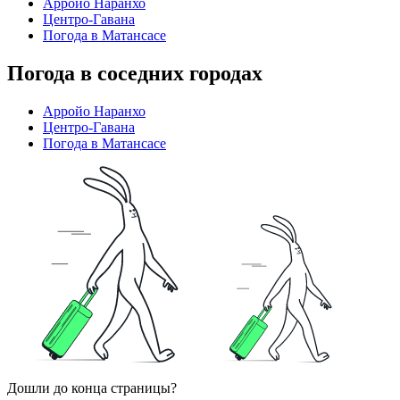
Арройо Наранхо
Центро-Гавана
Погода в Матансасе
Погода в соседних городах
Арройо Наранхо
Центро-Гавана
Погода в Матансасе
Дошли до конца страницы?