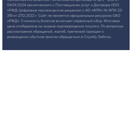
04.04.2024 заключенного с Поставщиком услуг и Договора ООО
«РЖД-Цифровые пассажирские решения» с АО «ФПК» № ФПК-22-
316 от 27.12.2022 г. Сайт не является официальным ресурсом ОАО
«РЖД». Стоимость билетов включает сервисный сбор. Итоговая
цена отображена на экране подтверждения покупки. По вопросам
рассмотрения обращений, жалоб, претензий граждан о
возмещении убытков просим обращаться в Службу Заботы.