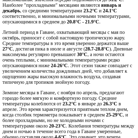
Наиболее "прохладными" месяцами являются
январь и
декабрь
, со средними температурами
23.2°C
и
24.1°C
соответственно, и минимальными ночными температурами,
опускающимися в среднем до
20.8°C - 21.9°C
.
Летний период в Гаване, охватывающий месяцы с мая по
октябрь, приносит с собой настоящую тропическую жару.
Средние температуры в это время уверенно держатся выше
27°C
, достигая пика в июле и августе (
28.7-28.8°C
). Дневные
максимумы регулярно превышают
30°C
, а ночи остаются
очень теплыми, с минимальными температурами редко
опускающимися ниже
24-26°C
. Этот сезон также совпадает с
увеличением количества дождливых дней, что добавляет к
ощущению жары высокую влажность воздуха, создавая
типичную для тропиков знойную погоду.
Зимние месяцы в Гаване, с ноября по апрель, предлагают
гораздо более мягкую и комфортную погоду. Средние
температуры колеблются от
23.2°C
в январе до
26.3°C
в
апреле. Это время характеризуется приятным теплом днем,
когда столбик термометра показывает в среднем
25-29°C
, и
более прохладными, но не холодными ночами с
температурами около
20-23°C
. Колебания температуры между
днем и ночью в течение всего года в Гаване умеренные,
обычно составляя около
4-6°C
. Это означает, что вечера