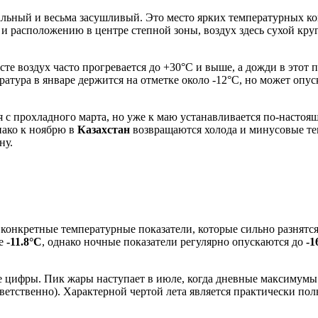
альный и весьма засушливый. Это место ярких температурных ко
и расположению в центре степной зоны, воздух здесь сухой круг
усте воздух часто прогревается до +30°C и выше, а дожди в этот
атура в январе держится на отметке около -12°C, но может опуск
я с прохладного марта, но уже к маю устанавливается по-настоя
нако к ноябрю в
Казахстан
возвращаются холода и минусовые тем
ну.
а конкретные температурные показатели, которые сильно разнят
ке
-11.8°C
, однако ночные показатели регулярно опускаются до
-1
 цифры. Пик жары наступает в июле, когда дневные максимумы
ветственно). Характерной чертой лета является практически пол