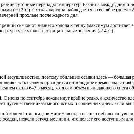
резкие суточные перепады температур. Разница между днем и н
ыми (+9.2°C). Схожая картина наблюдается в сентябре (днем +21
вечерней прохладе после жаркого дня.
езкий скачок от зимнего холода к теплу (максимум достигает +16
ература уже уходит в отрицательные значения (-2.4°C).
ной засушливостью, поэтому обильные осадки здесь — большая ре
новная часть осадков приходится на холодное время года: с ноя
реднем около 6–7 в месяц, хотя сам объем выпадающего снега о
. С июня по сентябрь дожди идут крайне редко, а количество вл
ует путешественникам много ясных и солнечных дней. Если вы пл
сной количество осадков минимально, а осенью небольшое увели
е осадки, нежели затяжные ливни, что делает его доступным для