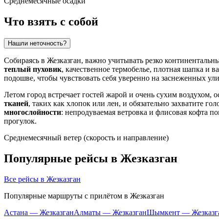
Среднемесячные осадки
Что взять с собой
Нашли неточность?
Собираясь в
Жезказган
, важно учитывать резко континентальны
теплый пуховик
, качественное термобелье, плотная шапка и 
подошве, чтобы чувствовать себя уверенно на заснеженных ули
Летом город встречает гостей жарой и очень сухим воздухом, о
тканей
, таких как хлопок или лен, и обязательно захватите 
многослойности
: непродуваемая ветровка и флисовая кофта п
прогулок.
Среднемесячный ветер (скорость и направление)
Популярные рейсы в Жезказган
Все рейсы в Жезказган
Популярные маршруты с прилётом в Жезказган
Астана — Жезказган
Алматы — Жезказган
Шымкент — Жезказг