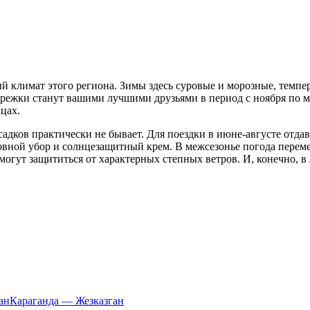
й климат этого региона. Зимы здесь суровые и морозные, темпер
варежки станут вашими лучшими друзьями в период с ноября по ма
цах.
садков практически не бывает. Для поездки в июне-августе отда
головной убор и солнцезащитный крем. В межсезонье погода пере
омогут защититься от характерных степных ветров. И, конечно, 
ан
Караганда — Жезказган