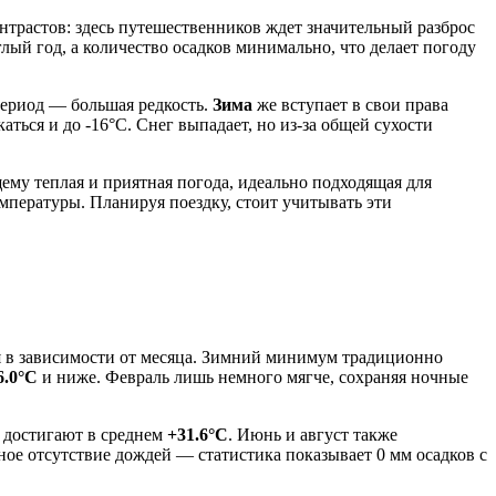
нтрастов: здесь путешественников ждет значительный разброс
лый год, а количество осадков минимально, что делает погоду
 период — большая редкость.
Зима
же вступает в свои права
аться и до -16°C. Снег выпадает, но из-за общей сухости
щему теплая и приятная погода, идеально подходящая для
пературы. Планируя поездку, стоит учитывать эти
ся в зависимости от месяца. Зимний минимум традиционно
6.0°C
и ниже. Февраль лишь немного мягче, сохраняя ночные
 достигают в среднем
+31.6°C
. Июнь и август также
ное отсутствие дождей — статистика показывает 0 мм осадков с