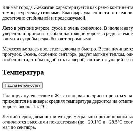
Климат города
Жезказган
характеризуется как резко континент
температур между сезонами. Благодаря удаленности от океанов 
достаточно стабильной и предсказуемой.
Лето
в регионе жаркое, сухое и очень солнечное. В июле и авг
уверенно и приносит с собой настоящие морозы: средняя темпер
климата сугробы редко бывают огромными.
Межсезонье здесь пролетает довольно быстро. Весна начинаетс
прогулок. Осень, особенно сентябрь, радует мягким теплом, од
особенности, чтобы подобрать гардероб, соответствующий сезо
Температура
Нашли неточность?
Планируя путешествие в
Жезказган
, важно ориентироваться н
приходится на январь: средняя температура держится на отмет
морозы около -15.1°C.
Летний период демонстрирует диаметрально противоположные
отличаются высокими показателями (до +29.1°C и +28.5°C соот
мая по сентябрь.