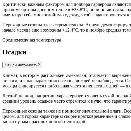
Критически важным фактором для подбора гардероба являются 
при комфортном дневном тепле в +23.8°C, ночи остаются холодн
иметь при себе многослойную одежду, чтобы адаптироваться к 
Переходные сезоны здесь стремительны. Апрель демонстрирует р
начале месяца еще возможны +12.4°C, то к ноябрю средняя темп
Среднемесячная температура
Осадки
Нашли неточность?
Климат, в котором расположен
Жезказган
, отличается выражен
низким, и ярко выраженного сезона дождей не наблюдается. Ос
месяцы фиксируется наибольшая частота ненастных дней — в с
Летний период, напротив, характеризуется очень сухой погодой
средний уровень осадков часто стремится к нулю, что гарантир
Переходные сезоны также не приносят значительной влаги. Ве
целом, для города характерны скорее кратковременные и слабы
застигнутым врасплох долгой непогодой.