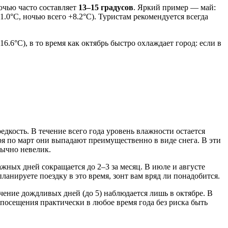
очью часто составляет
13–15 градусов
. Яркий пример — май:
.0°C, ночью всего +8.2°C). Туристам рекомендуется всегда
.6°C), в то время как октябрь быстро охлаждает город: если в
дкость. В течение всего года уровень влажности остается
бря по март они выпадают преимущественно в виде снега. В эти
бычно невелик.
ажных дней сокращается до 2–3 за месяц. В июле и августе
анируете поездку в это время, зонт вам вряд ли понадобится.
чение дождливых дней (до 5) наблюдается лишь в октябре. В
 посещения практически в любое время года без риска быть