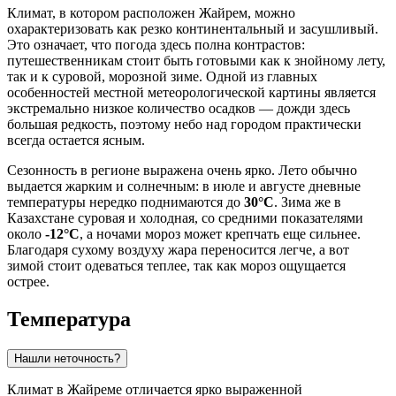
Климат, в котором расположен
Жайрем
, можно
охарактеризовать как резко континентальный и засушливый.
Это означает, что погода здесь полна контрастов:
путешественникам стоит быть готовыми как к знойному лету,
так и к суровой, морозной зиме. Одной из главных
особенностей местной метеорологической картины является
экстремально низкое количество осадков — дожди здесь
большая редкость, поэтому небо над городом практически
всегда остается ясным.
Сезонность в регионе выражена очень ярко. Лето обычно
выдается жарким и солнечным: в июле и августе дневные
температуры нередко поднимаются до
30°C
. Зима же в
Казахстане суровая и холодная, со средними показателями
около
-12°C
, а ночами мороз может крепчать еще сильнее.
Благодаря сухому воздуху жара переносится легче, а вот
зимой стоит одеваться теплее, так как мороз ощущается
острее.
Температура
Нашли неточность?
Климат в
Жайреме
отличается ярко выраженной