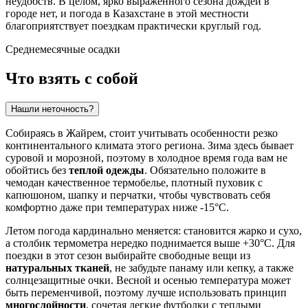
неудобств. В целом, ярко выраженного сезона дождей в
городе нет, и погода в Казахстане в этой местности
благоприятствует поездкам практически круглый год.
Среднемесячные осадки
Что взять с собой
Нашли неточность?
Собираясь в
Жайрем
, стоит учитывать особенности резко
континентального климата этого региона. Зима здесь бывает
суровой и морозной, поэтому в холодное время года вам не
обойтись без
теплой одежды
. Обязательно положите в
чемодан качественное термобелье, плотный пуховик с
капюшоном, шапку и перчатки, чтобы чувствовать себя
комфортно даже при температурах ниже -15°C.
Летом погода кардинально меняется: становится жарко и сухо,
а столбик термометра нередко поднимается выше +30°C. Для
поездки в этот сезон выбирайте свободные вещи из
натуральных тканей
, не забудьте панаму или кепку, а также
солнцезащитные очки. Весной и осенью температура может
быть переменчивой, поэтому лучше использовать принцип
многослойности
, сочетая легкие футболки с теплыми