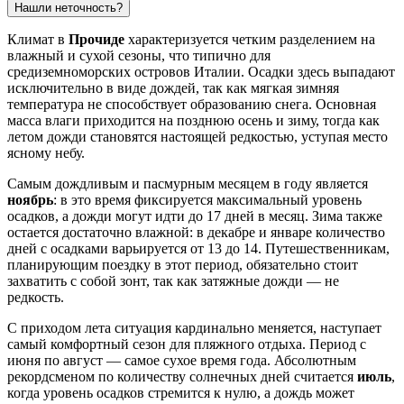
Нашли неточность?
Климат в
Прочиде
характеризуется четким разделением на
влажный и сухой сезоны, что типично для
средиземноморских островов Италии. Осадки здесь выпадают
исключительно в виде дождей, так как мягкая зимняя
температура не способствует образованию снега. Основная
масса влаги приходится на позднюю осень и зиму, тогда как
летом дожди становятся настоящей редкостью, уступая место
ясному небу.
Самым дождливым и пасмурным месяцем в году является
ноябрь
: в это время фиксируется максимальный уровень
осадков, а дожди могут идти до 17 дней в месяц. Зима также
остается достаточно влажной: в декабре и январе количество
дней с осадками варьируется от 13 до 14. Путешественникам,
планирующим поездку в этот период, обязательно стоит
захватить с собой зонт, так как затяжные дожди — не
редкость.
С приходом лета ситуация кардинально меняется, наступает
самый комфортный сезон для пляжного отдыха. Период с
июня по август — самое сухое время года. Абсолютным
рекордсменом по количеству солнечных дней считается
июль
,
когда уровень осадков стремится к нулю, а дождь может