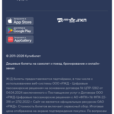
© 2011–2026 Купибилет
Дешевые билеты на самолет и поезд, бронирование и онлайн-
заказ
Ж/Д билеты предоставляются партнёрами, в том числе с
использованием веб-системы ООО «РЖД – Цифровые
пассажирские решения» на основании договора № ЦПР-1282 от
04.04.2024 заключенного с Поставщиком услуг и Договора ООО
«РЖД-Цифровые пассажирские решения» с АО «ФПК» № ФПК-22-
316 от 27.12.2022 г. Сайт не является официальным ресурсом ОАО
«РЖД». Стоимость билетов включает сервисный сбор. Итоговая
цена отображена на экране подтверждения покупки. По вопросам