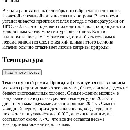
лишним.
Весна и ранняя осень (сентябрь и октябрь) часто считаются
«золотой серединой» для посещения острова. В это время
устанавливается приятная теплая погода с температурами от
18°C до 23°C, что идеально подходит для долгих прогулок по
колоритным улочкам без изнуряющего зноя. Если вы
планируете поездку в межсезонье, стоит быть готовым к
переменчивой погоде, но мягкий климат этого региона
Италии обычно сглаживает любые капризы природы.
Температура
Нашли неточность?
Температурный режим
Прочиды
формируется под влиянием
мягкого средиземноморского климата, благодаря чему здесь не
бывает экстремальных холодов. Самым жарким месяцем в
году является
август
со средней температурой 26.3°C и
дневными максимумами, достигающими 29.4°C. Самый
холодный период приходится на январь, когда средние
показатели опускаются до 10.0°C, а ночные минимумы
составляют около 7.7°C, что все же остается весьма
комфортным значением для зимы.