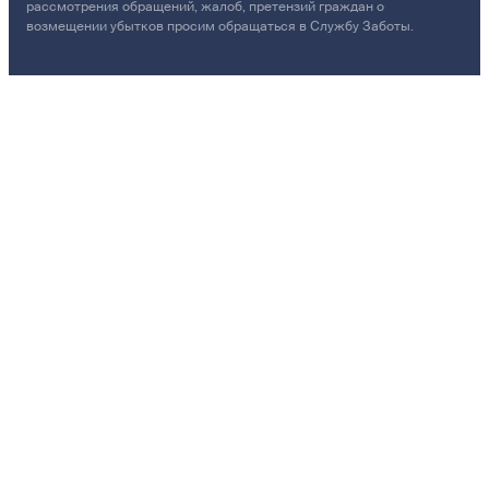
рассмотрения обращений, жалоб, претензий граждан о
возмещении убытков просим обращаться в Службу Заботы.