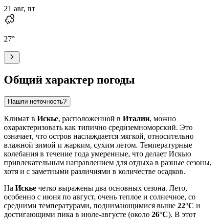
21 авг, пт
27
°
Общий характер погоды
Нашли неточность?
Климат в
Искье
, расположенной в
Италии
, можно
охарактеризовать как типично средиземноморский. Это
означает, что остров наслаждается мягкой, относительно
влажной зимой и жарким, сухим летом. Температурные
колебания в течение года умеренные, что делает Искью
привлекательным направлением для отдыха в разные сезоны,
хотя и с заметными различиями в количестве осадков.
На
Искье
четко выражены два основных сезона. Лето,
особенно с июня по август, очень теплое и солнечное, со
средними температурами, поднимающимися выше
22°C
и
достигающими пика в июле-августе (около
26°C
). В этот