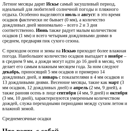
Летние месяцы дарят
Искье
самый засушливый период,
идеальный для любителей солнечной погоды и пляжного
отдыха. Особенно выделяются
июль
и
август
: в это время
осадков фактически не бывает (0 мм), а количество
дождливых дней минимально – всего 2 и 3 дня
соответственно.
Июнь
также радует малым количеством
осадков (1 мм) и всего четырьмя дождливыми днями в
среднем, предваряя пик сухого сезона.
С приходом осени и зимы на
Искью
приходит более влажная
погода. Наибольшее количество осадков выпадает в
ноябре
–
в среднем 9 мм, а дожди могут идти до 16 дней в месяц, что
делает его самым влажным месяцем года. За ним следуют
декабрь
, приносящий 5 мм осадков и примерно 14
дождливых дней, и
январь
с показателями в 4 мм осадков и
13 дождливыми днями. Весенние месяцы, такие как
март
(3
мм осадков, 12 дождливых дней) и
апрель
(2 мм, 9 дней), а
также ранняя осень в лице
сентября
(4 мм, 9 дней) и
октября
(3 мм, 10 дней), характеризуются умеренным количеством
дождей, служа переходными периодами между сухим летом и
влажной зимой.
Среднемесячные осадки