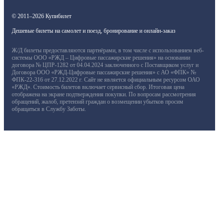
© 2011–2026 Купибилет
Дешевые билеты на самолет и поезд, бронирование и онлайн-заказ
Ж/Д билеты предоставляются партнёрами, в том числе с использованием веб-
системы ООО «РЖД – Цифровые пассажирские решения» на основании
договора № ЦПР-1282 от 04.04.2024 заключенного с Поставщиком услуг и
Договора ООО «РЖД-Цифровые пассажирские решения» с АО «ФПК» №
ФПК-22-316 от 27.12.2022 г. Сайт не является официальным ресурсом ОАО
«РЖД». Стоимость билетов включает сервисный сбор. Итоговая цена
отображена на экране подтверждения покупки. По вопросам рассмотрения
обращений, жалоб, претензий граждан о возмещении убытков просим
обращаться в Службу Заботы.