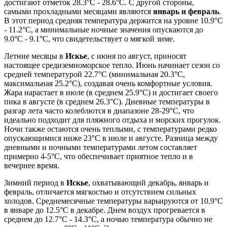
достигают отметок 28.3°C - 28.6°C. С другой стороны,
самыми прохладными месяцами являются
январь и февраль
.
В этот период средняя температура держится на уровне 10.9°C
- 11.2°C, а минимальные ночные значения опускаются до
9.0°C - 9.1°C, что свидетельствует о мягкой зиме.
Летние месяцы в
Искье
, с июня по август, приносят
настоящее средиземноморское тепло. Июнь начинает сезон со
средней температурой 22.7°C (минимальная 20.3°C,
максимальная 25.2°C), создавая очень комфортные условия.
Жара нарастает в июле (в среднем 25.9°C) и достигает своего
пика в августе (в среднем 26.3°C). Дневные температуры в
разгар лета часто колеблются в диапазоне 28-29°C, что
идеально подходит для пляжного отдыха и морских прогулок.
Ночи также остаются очень теплыми, с температурами редко
опускающимися ниже 23°C в июле и августе. Разница между
дневными и ночными температурами летом составляет
примерно 4-5°C, что обеспечивает приятное тепло и в
вечернее время.
Зимний период в
Искье
, охватывающий декабрь, январь и
февраль, отличается мягкостью и отсутствием сильных
холодов. Среднемесячные температуры варьируются от 10.9°C
в январе до 12.5°C в декабре. Днем воздух прогревается в
среднем до 12.7°C - 14.3°C, а ночью температура обычно не