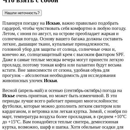
Что взять с собой
Нашли неточность?
Планируя поездку на
Искью
, важно правильно подобрать
гардероб, чтобы чувствовать себя комфортно в любую погоду.
Летом, с июня по август, на острове преобладает жаркая и
солнечная погода. Основу вашего багажа должны составить
легкие, дышащие ткани, купальные принадлежности,
головной убор для защиты от солнца, солнечные очки и,
конечно же, солнцезащитный крем с высоким фактором SPF.
Даже в самые теплые месяцы вечера могут принести легкую
прохладу, поэтому тонкая кофта или палантин будут весьма
кстати. Вне зависимости от сезона, удобная обувь для
прогулок – абсолютная необходимость для исследования
живописных улочек
Искьи
.
Весной (апрель-май) и осенью (сентябрь-октябрь) погода на
Искье
очень приятная, но может быть изменчивой. В эти
периоды лучше всего работает принцип многослойности:
футболки, которые можно дополнить легким свитером или
кардиганом, и ветровка или легкая куртка. Зимой, с ноября по
март, температура воздуха более прохладная, в среднем +10°C
до +15°C. Вам понадобятся теплые свитера, демисезонная
куртка, возможно, шарф и шапка. Хотя обильные осадки для