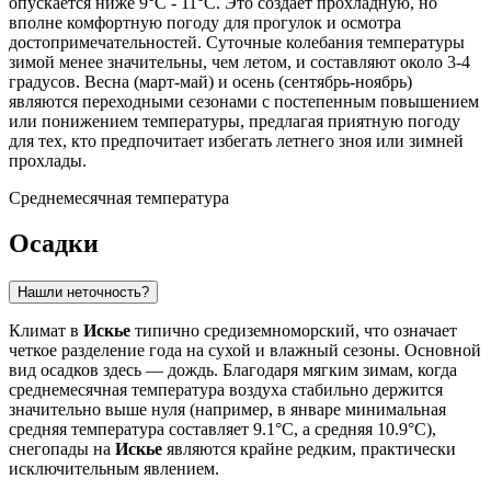
опускается ниже 9°C - 11°C. Это создает прохладную, но
вполне комфортную погоду для прогулок и осмотра
достопримечательностей. Суточные колебания температуры
зимой менее значительны, чем летом, и составляют около 3-4
градусов. Весна (март-май) и осень (сентябрь-ноябрь)
являются переходными сезонами с постепенным повышением
или понижением температуры, предлагая приятную погоду
для тех, кто предпочитает избегать летнего зноя или зимней
прохлады.
Среднемесячная температура
Осадки
Нашли неточность?
Климат в
Искье
типично средиземноморский, что означает
четкое разделение года на сухой и влажный сезоны. Основной
вид осадков здесь — дождь. Благодаря мягким зимам, когда
среднемесячная температура воздуха стабильно держится
значительно выше нуля (например, в январе минимальная
средняя температура составляет 9.1°C, а средняя 10.9°C),
снегопады на
Искье
являются крайне редким, практически
исключительным явлением.