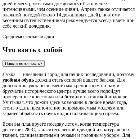
дней в месяц, хотя сами дожди могут быть менее
интенсивными, чем осенние ливни. Апрель также отличается
влажной погодой (около 14 дождливых дней), поэтому
весенним путешественникам рекомендуется всегда иметь при
себе легкий дождевик.
Среднемесячные осадки
Что взять с собой
Нашли неточность?
Лукка — идеальный город для пеших исследований, поэтому
удобная обувь
должна стать основой вашего багажа. Для
долгих прогулок по знаменитым крепостным стенам и
брусчатке исторического центра лучше всего подойдут
проверенные кроссовки или ботинки на плоской подошве.
Учитывая, что дожди здесь возможны в любое время года,
стоит отдать предпочтение непромокаемым моделям или
заранее обработать обувь водоотталкивающим спреем.
Если вы планируете поездку летом, когда температура
достигает
28°C
, запаситесь легкой одеждой из натуральных
тканей, солнцезащитными очками и головным убором. Для