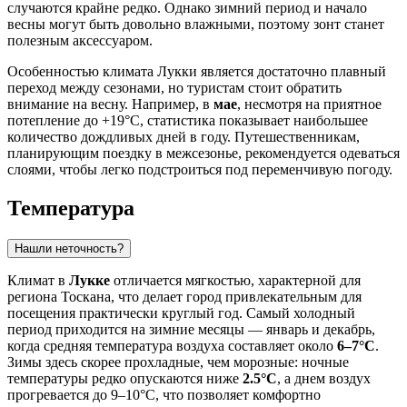
случаются крайне редко. Однако зимний период и начало
весны могут быть довольно влажными, поэтому зонт станет
полезным аксессуаром.
Особенностью климата Лукки является достаточно плавный
переход между сезонами, но туристам стоит обратить
внимание на весну. Например, в
мае
, несмотря на приятное
потепление до +19°C, статистика показывает наибольшее
количество дождливых дней в году. Путешественникам,
планирующим поездку в межсезонье, рекомендуется одеваться
слоями, чтобы легко подстроиться под переменчивую погоду.
Температура
Нашли неточность?
Климат в
Лукке
отличается мягкостью, характерной для
региона Тоскана, что делает город привлекательным для
посещения практически круглый год. Самый холодный
период приходится на зимние месяцы — январь и декабрь,
когда средняя температура воздуха составляет около
6–7°C
.
Зимы здесь скорее прохладные, чем морозные: ночные
температуры редко опускаются ниже
2.5°C
, а днем воздух
прогревается до 9–10°C, что позволяет комфортно