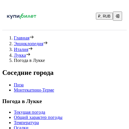
₽, RUB
Главная
Энциклопедия
Италия
Лукка
Погода в Лукке
Соседние города
Пиза
Монтекатини-Терме
Погода в Лукке
Текущая погода
Общий характер погоды
Температура
Осадки