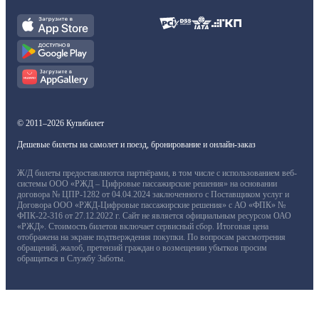
© 2011–2026 Купибилет
Дешевые билеты на самолет и поезд, бронирование и онлайн-заказ
Ж/Д билеты предоставляются партнёрами, в том числе с использованием веб-
системы ООО «РЖД – Цифровые пассажирские решения» на основании
договора № ЦПР-1282 от 04.04.2024 заключенного с Поставщиком услуг и
Договора ООО «РЖД-Цифровые пассажирские решения» с АО «ФПК» №
ФПК-22-316 от 27.12.2022 г. Сайт не является официальным ресурсом ОАО
«РЖД». Стоимость билетов включает сервисный сбор. Итоговая цена
отображена на экране подтверждения покупки. По вопросам рассмотрения
обращений, жалоб, претензий граждан о возмещении убытков просим
обращаться в Службу Заботы.