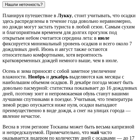
Нашли неточность?
Планируя путешествие в
Лукку
, стоит учитывать, что осадки
здесь распределены в течение года довольно неравномерно,
но дожди могут застать туриста в любой сезон. Самым сухим
и благоприятным временем для долгих прогулок под
открытым небом считается середина лета: в
июле
фиксируется минимальный уровень осадков и всего около 7
дождливых дней. Июнь и август также остаются
относительно комфортными, хотя вероятность
кратковременных дождей немного выше, чем в июле.
Осень и зима приносят с собой заметное увеличение
влажности.
Ноябрь
и
декабрь
выделяются как месяцы с
наибольшим объемом осадков. В декабре погода может быть
довольно пасмурной: статистика показывает до 16 дождливых
дней, поэтому зонт и непромокаемая обувь станут вашими
лучшими спутниками в поездке. Учитывая, что температура
зимой редко опускается ниже нуля, осадки выпадают
преимущественно в виде дождя, а снег на улицах города —
явление нечастое.
Весна в этом регионе Тосканы может быть весьма капризной
и непредсказуемой. Примечательно, что
май
часто
оказывается лидером по количеству дней с осадками — до 17