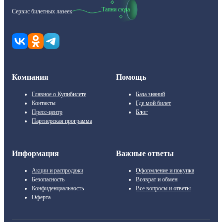
Тапни сюда
Сервис билетных лазеек
Компания
Помощь
Главное о Купибилете
База знаний
Контакты
Где мой билет
Пресс-центр
Блог
Партнерская программа
Информация
Важные ответы
Акции и распродажи
Оформление и покупка
Безопасность
Возврат и обмен
Конфиденциальность
Все вопросы и ответы
Оферта