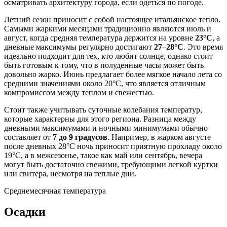
осматривать архитектуру города, если одеться по погоде.
Летний сезон приносит с собой настоящее итальянское тепло.
Самыми жаркими месяцами традиционно являются июль и
август, когда средняя температура держится на уровне
23°C
, а
дневные максимумы регулярно достигают
27–28°C
. Это время
идеально подходит для тех, кто любит солнце, однако стоит
быть готовым к тому, что в полуденные часы может быть
довольно жарко. Июнь предлагает более мягкое начало лета со
средними значениями около 20°C, что является отличным
компромиссом между теплом и свежестью.
Стоит также учитывать суточные колебания температур,
которые характерны для этого региона. Разница между
дневными максимумами и ночными минимумами обычно
составляет от
7 до 9 градусов
. Например, в жарком августе
после дневных 28°C ночь приносит приятную прохладу около
19°C, а в межсезонье, такое как май или сентябрь, вечера
могут быть достаточно свежими, требующими легкой куртки
или свитера, несмотря на теплые дни.
Среднемесячная температура
Осадки