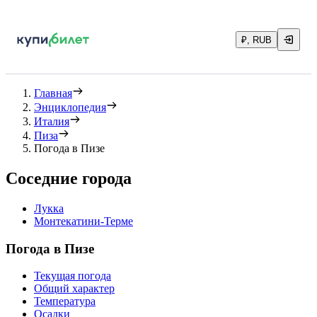
₽, RUB
Главная
Энциклопедия
Италия
Пиза
Погода в Пизе
Соседние города
Лукка
Монтекатини-Терме
Погода в Пизе
Текущая погода
Общий характер
Температура
Осадки