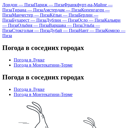
Лондон — Пиза
Париж — Пиза
Франкфурт-на-Майне —
Пиза
Тирана — Пиза
Амстердам — Пиза
Копенгаген —
Пиза
Манчестер — Пиза
Кёльн — Пиза
Берлин —
Пиза
Бухарест — Пиза
Дублин — Пиза
Осло — Пиза
Кальяри
— Пиза
Ольбия — Пиза
Варшава — Пиза
Эльба —
Пиза
Стокгольм — Пиза
Дубай — Пиза
Нант — Пиза
Комизо —
Пиза
Погода в соседних городах
Погода в Лукке
Погода в Монтекатини-Терме
Погода в соседних городах
Погода в Лукке
Погода в Монтекатини-Терме