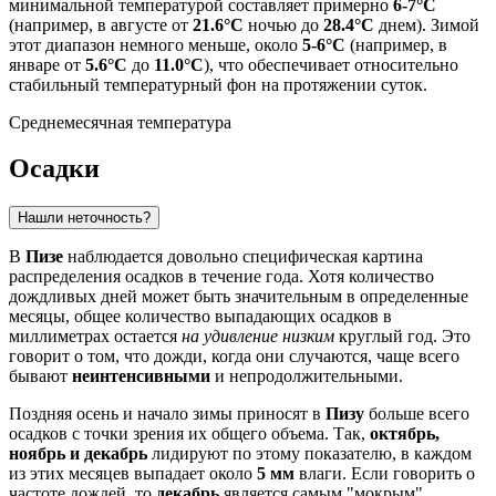
минимальной температурой составляет примерно
6-7°C
(например, в августе от
21.6°C
ночью до
28.4°C
днем). Зимой
этот диапазон немного меньше, около
5-6°C
(например, в
январе от
5.6°C
до
11.0°C
), что обеспечивает относительно
стабильный температурный фон на протяжении суток.
Среднемесячная температура
Осадки
Нашли неточность?
В
Пизе
наблюдается довольно специфическая картина
распределения осадков в течение года. Хотя количество
дождливых дней может быть значительным в определенные
месяцы, общее количество выпадающих осадков в
миллиметрах остается
на удивление низким
круглый год. Это
говорит о том, что дожди, когда они случаются, чаще всего
бывают
неинтенсивными
и непродолжительными.
Поздняя осень и начало зимы приносят в
Пизу
больше всего
осадков с точки зрения их общего объема. Так,
октябрь,
ноябрь и декабрь
лидируют по этому показателю, в каждом
из этих месяцев выпадает около
5 мм
влаги. Если говорить о
частоте дождей, то
декабрь
является самым "мокрым"