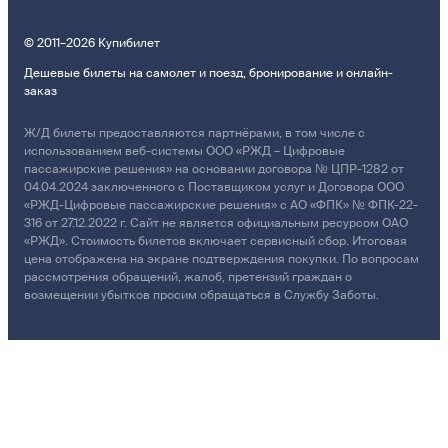
© 2011–2026 Купибилет
Дешевые билеты на самолет и поезд, бронирование и онлайн-
заказ
Ж/Д билеты предоставляются партнёрами, в том числе с
использованием веб-системы ООО «РЖД – Цифровые
пассажирские решения» на основании договора № ЦПР-1282 от
04.04.2024 заключенного с Поставщиком услуг и Договора ООО
«РЖД-Цифровые пассажирские решения» с АО «ФПК» № ФПК-22-
316 от 27.12.2022 г. Сайт не является официальным ресурсом ОАО
«РЖД». Стоимость билетов включает сервисный сбор. Итоговая
цена отображена на экране подтверждения покупки. По вопросам
рассмотрения обращений, жалоб, претензий граждан о
возмещении убытков просим обращаться в Службу Заботы.