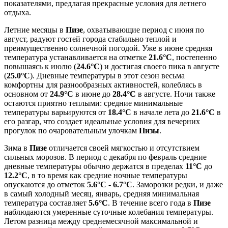
показателями, предлагая прекрасные условия для летнего
отдыха.
Летние месяцы в
Пизе
, охватывающие период с июня по
август, радуют гостей города стабильно теплой и
преимущественно солнечной погодой. Уже в июне средняя
температура устанавливается на отметке
21.6°C
, постепенно
повышаясь к июлю (
24.6°C
) и достигая своего пика в августе
(
25.0°C
). Дневные температуры в этот сезон весьма
комфортны для разнообразных активностей, колеблясь в
основном от
24.9°C
в июне до
28.4°C
в августе. Ночи также
остаются приятно теплыми: средние минимальные
температуры варьируются от
18.4°C
в начале лета до
21.6°C
в
его разгар, что создает идеальные условия для вечерних
прогулок по очаровательным улочкам
Пизы
.
Зима в
Пизе
отличается своей мягкостью и отсутствием
сильных морозов. В период с декабря по февраль средние
дневные температуры обычно держатся в пределах
11°C
до
12.2°C
, в то время как средние ночные температуры
опускаются до отметок
5.6°C
-
6.7°C
. Заморозки редки, и даже
в самый холодный месяц, январь, средняя минимальная
температура составляет
5.6°C
. В течение всего года в
Пизе
наблюдаются умеренные суточные колебания температуры.
Летом разница между среднемесячной максимальной и