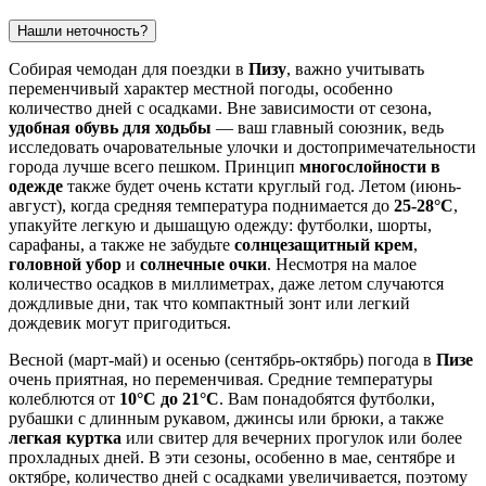
Нашли неточность?
Собирая чемодан для поездки в
Пизу
, важно учитывать
переменчивый характер местной погоды, особенно
количество дней с осадками. Вне зависимости от сезона,
удобная обувь для ходьбы
— ваш главный союзник, ведь
исследовать очаровательные улочки и достопримечательности
города лучше всего пешком. Принцип
многослойности в
одежде
также будет очень кстати круглый год. Летом (июнь-
август), когда средняя температура поднимается до
25-28°C
,
упакуйте легкую и дышащую одежду: футболки, шорты,
сарафаны, а также не забудьте
солнцезащитный крем
,
головной убор
и
солнечные очки
. Несмотря на малое
количество осадков в миллиметрах, даже летом случаются
дождливые дни, так что компактный зонт или легкий
дождевик могут пригодиться.
Весной (март-май) и осенью (сентябрь-октябрь) погода в
Пизе
очень приятная, но переменчивая. Средние температуры
колеблются от
10°C до 21°C
. Вам понадобятся футболки,
рубашки с длинным рукавом, джинсы или брюки, а также
легкая куртка
или свитер для вечерних прогулок или более
прохладных дней. В эти сезоны, особенно в мае, сентябре и
октябре, количество дней с осадками увеличивается, поэтому