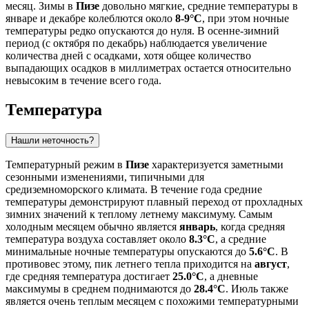
месяц. Зимы в
Пизе
довольно мягкие, средние температуры в
январе и декабре колеблются около
8-9°C
, при этом ночные
температуры редко опускаются до нуля. В осенне-зимний
период (с октября по декабрь) наблюдается увеличение
количества дней с осадками, хотя общее количество
выпадающих осадков в миллиметрах остается относительно
невысоким в течение всего года.
Температура
Нашли неточность?
Температурный режим в
Пизе
характеризуется заметными
сезонными изменениями, типичными для
средиземноморского климата. В течение года средние
температуры демонстрируют плавный переход от прохладных
зимних значений к теплому летнему максимуму. Самым
холодным месяцем обычно является
январь
, когда средняя
температура воздуха составляет около
8.3°C
, а средние
минимальные ночные температуры опускаются до
5.6°C
. В
противовес этому, пик летнего тепла приходится на
август
,
где средняя температура достигает
25.0°C
, а дневные
максимумы в среднем поднимаются до
28.4°C
. Июль также
является очень теплым месяцем с похожими температурными