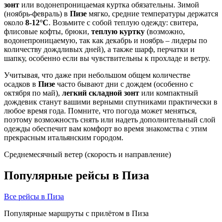
зонт
или водонепроницаемая куртка обязательны. Зимой
(ноябрь-февраль) в
Пизе
мягко, средние температуры держатся
около
8-12°C
. Возьмите с собой теплую одежду: свитера,
флисовые кофты, брюки,
теплую куртку
(возможно,
водонепроницаемую, так как декабрь и ноябрь – лидеры по
количеству дождливых дней), а также шарф, перчатки и
шапку, особенно если вы чувствительны к прохладе и ветру.
Учитывая, что даже при небольшом общем количестве
осадков в
Пизе
часто бывают дни с дождем (особенно с
октября по май),
легкий складной зонт
или компактный
дождевик станут вашими верными спутниками практически в
любое время года. Помните, что погода может меняться,
поэтому возможность снять или надеть дополнительный слой
одежды обеспечит вам комфорт во время знакомства с этим
прекрасным итальянским городом.
Среднемесячный ветер (скорость и направление)
Популярные рейсы в Пиза
Все рейсы в Пиза
Популярные маршруты с прилётом в Пиза