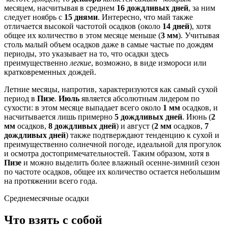
месяцем, насчитывая в среднем
16 дождливых дней
, за ним
следует ноябрь с
15 днями
. Интересно, что май также
отличается высокой частотой осадков (около
14 дней
), хотя
общее их количество в этом месяце меньше (
3 мм
). Учитывая
столь малый объем осадков даже в самые частые по дождям
периоды, это указывает на то, что осадки здесь
преимущественно
легкие
, возможно, в виде измороси или
кратковременных дождей.
Летние месяцы, напротив, характеризуются как самый сухой
период в
Пизе
.
Июль
является абсолютным лидером по
сухости: в этом месяце выпадает всего около
1 мм
осадков, и
насчитывается лишь примерно
5 дождливых дней
. Июнь (
2
мм
осадков,
8 дождливых дней
) и август (
2 мм
осадков,
7
дождливых дней
) также подтверждают тенденцию к сухой и
преимущественно солнечной погоде, идеальной для прогулок
и осмотра достопримечательностей. Таким образом, хотя в
Пизе
и можно выделить более влажный осенне-зимний сезон
по частоте осадков, общее их количество остается небольшим
на протяжении всего года.
Среднемесячные осадки
Что взять с собой