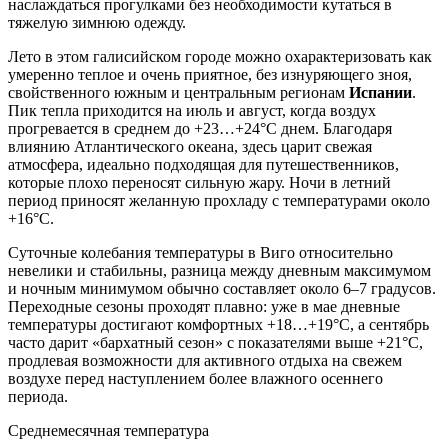
наслаждаться прогулками без необходимости кутаться в
тяжелую зимнюю одежду.
Лето в этом галисийском городе можно охарактеризовать как
умеренно теплое и очень приятное, без изнуряющего зноя,
свойственного южным и центральным регионам
Испании
.
Пик тепла приходится на июль и август, когда воздух
прогревается в среднем до +23…+24°C днем. Благодаря
влиянию Атлантического океана, здесь царит свежая
атмосфера, идеально подходящая для путешественников,
которые плохо переносят сильную жару. Ночи в летний
период приносят желанную прохладу с температурами около
+16°C.
Суточные колебания температуры в Виго относительно
невелики и стабильны, разница между дневным максимумом
и ночным минимумом обычно составляет около 6–7 градусов.
Переходные сезоны проходят плавно: уже в мае дневные
температуры достигают комфортных +18…+19°C, а сентябрь
часто дарит «бархатный сезон» с показателями выше +21°C,
продлевая возможности для активного отдыха на свежем
воздухе перед наступлением более влажного осеннего
периода.
Среднемесячная температура