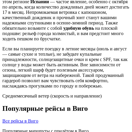
этом регионе
Испании
— частое явление, особенно с октября
по апрель, когда количество дождливых дней может достигать
17 в месяц. Непромокаемая ветровка с капюшоном,
качественный дождевик и прочный зонт станут вашими
надежными спутниками в осенне-зимний период. Также
обязательно возьмите с собой
удобную обувь
на плоской
подошве: рельеф города холмистый, и вам предстоит много
ходить пешком по брусчатке.
Если вы планируете поездку в летние месяцы (июль и август
— самые сухие и теплые), не забудьте купальные
принадлежности, солнцезащитные очки и крем с SPF, так как
солнце у воды может быть активным. Вне зависимости от
сезона, легкий шарф будет полезным аксессуаром,
защищающим от ветра на набережной. Такой продуманный
гардероб позволит вам чувствовать себя комфортно,
наслаждаясь прогулками по городу и побережью.
Среднемесячный ветер (скорость и направление)
Популярные рейсы в Виго
Все рейсы в Виго
Популярные маршруты с прилётом в Виго