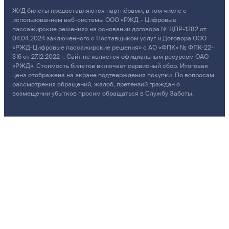
Ж/Д билеты предоставляются партнёрами, в том числе с
использованием веб-системы ООО «РЖД – Цифровые
пассажирские решения» на основании договора № ЦПР-1282 от
04.04.2024 заключенного с Поставщиком услуг и Договора ООО
«РЖД-Цифровые пассажирские решения» с АО «ФПК» № ФПК-22-
316 от 27.12.2022 г. Сайт не является официальным ресурсом ОАО
«РЖД». Стоимость билетов включает сервисный сбор. Итоговая
цена отображена на экране подтверждения покупки. По вопросам
рассмотрения обращений, жалоб, претензий граждан о
возмещении убытков просим обращаться в Службу Заботы.