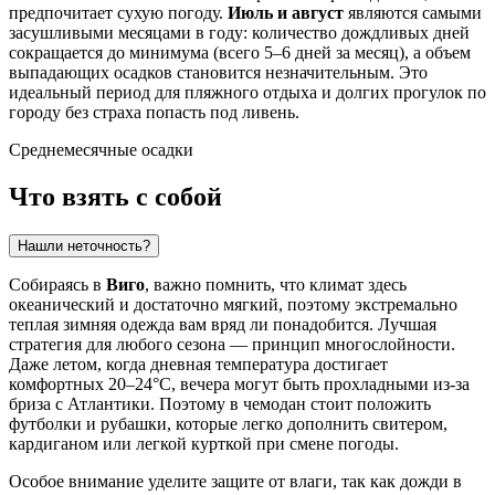
предпочитает сухую погоду.
Июль и август
являются самыми
засушливыми месяцами в году: количество дождливых дней
сокращается до минимума (всего 5–6 дней за месяц), а объем
выпадающих осадков становится незначительным. Это
идеальный период для пляжного отдыха и долгих прогулок по
городу без страха попасть под ливень.
Среднемесячные осадки
Что взять с собой
Нашли неточность?
Собираясь в
Виго
, важно помнить, что климат здесь
океанический и достаточно мягкий, поэтому экстремально
теплая зимняя одежда вам вряд ли понадобится. Лучшая
стратегия для любого сезона — принцип многослойности.
Даже летом, когда дневная температура достигает
комфортных 20–24°C, вечера могут быть прохладными из-за
бриза с Атлантики. Поэтому в чемодан стоит положить
футболки и рубашки, которые легко дополнить свитером,
кардиганом или легкой курткой при смене погоды.
Особое внимание уделите защите от влаги, так как дожди в