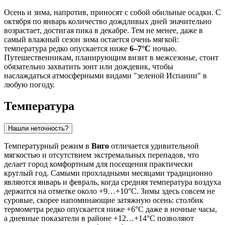
Осень и зима, напротив, приносят с собой обильные осадки. С
октября по январь количество дождливых дней значительно
возрастает, достигая пика в декабре. Тем не менее, даже в
самый влажный сезон зима остается очень мягкой:
температура редко опускается ниже
6–7°C
ночью.
Путешественникам, планирующим визит в межсезонье, стоит
обязательно захватить зонт или дождевик, чтобы
наслаждаться атмосферными видами "зеленой Испании" в
любую погоду.
Температура
Нашли неточность?
Температурный режим в
Виго
отличается удивительной
мягкостью и отсутствием экстремальных перепадов, что
делает город комфортным для посещения практически
круглый год. Самыми прохладными месяцами традиционно
являются январь и февраль, когда средняя температура воздуха
держится на отметке около +9…+10°C. Зимы здесь совсем не
суровые, скорее напоминающие затяжную осень: столбик
термометра редко опускается ниже +6°C даже в ночные часы,
а дневные показатели в районе +12…+14°C позволяют