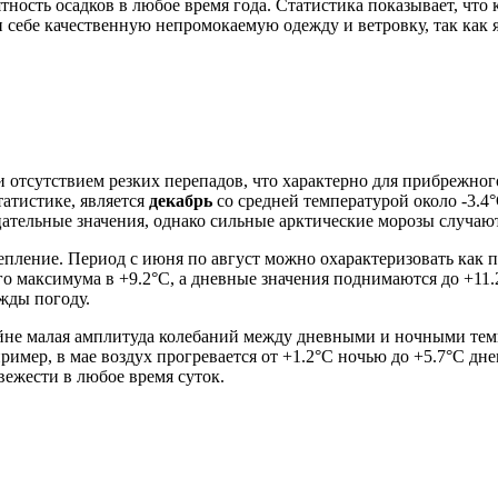
тность осадков в любое время года. Статистика показывает, что
при себе качественную непромокаемую одежду и ветровку, так ка
 отсутствием резких перепадов, что характерно для прибрежног
атистике, является
декабрь
со средней температурой около -3.4
ательные значения, однако сильные арктические морозы случаю
пление. Период с июня по август можно охарактеризовать как п
его максимума в +9.2°C, а дневные значения поднимаются до +11
жды погоду.
айне малая амплитуда колебаний между дневными и ночными те
имер, в мае воздух прогревается от +1.2°C ночью до +5.7°C дне
ежести в любое время суток.