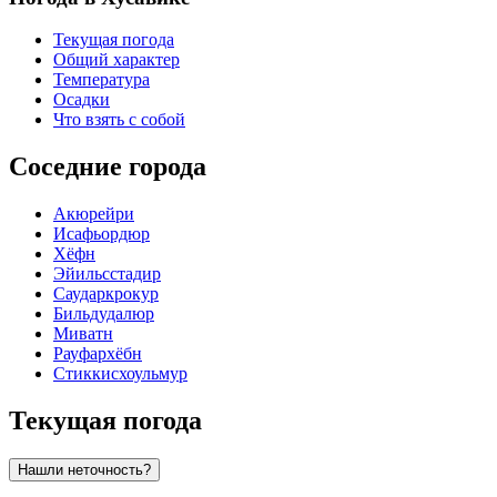
Текущая погода
Общий характер
Температура
Осадки
Что взять с собой
Соседние города
Акюрейри
Исафьордюр
Хёфн
Эйильсстадир
Саударкрокур
Бильдудалюр
Миватн
Рауфархёбн
Стиккисхоульмур
Текущая погода
Нашли неточность?