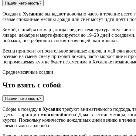
Нашли неточность?
Осадки в
Хусавике
выпадают довольно часто в течение всего г
самые спокойные месяцы дожди или снег могут идти почти пол
Зимой, с ноября по март, когда средняя температура опускаетс
январе, декабре и марте фиксируется до 19–20 дней с осадка
пейзажи, но требующих соответствующей экипировки.
Весна приносит относительное затишье: апрель и май считаютс
осенью на смену снегу приходят дожди, часто моросящие и про
непромокаемая куртка будет незаменима в Хусавике независимо
Среднемесячные осадки
Что взять с собой
Нашли неточность?
Сборы в поездку в
Хусавик
требуют внимательного подхода, та
здесь — принцип
многослойности
. Даже в летние месяцы, ко
куртка. Поскольку количество дождливых дней велико в течени
элементами гардероба.
Если вы планируете путешествие зимой, когда температура опу