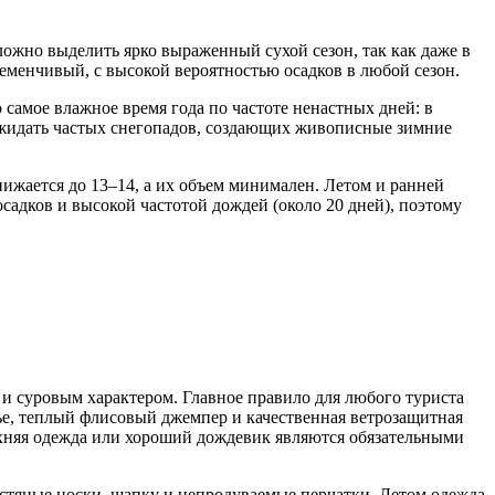
сложно выделить ярко выраженный сухой сезон, так как даже в
менчивый, с высокой вероятностью осадков в любой сезон.
 самое влажное время года по частоте ненастных дней: в
 ожидать частых снегопадов, создающих живописные зимние
нижается до 13–14, а их объем минимален. Летом и ранней
садков и высокой частотой дождей (около 20 дней), поэтому
 и суровым характером. Главное правило для любого туриста
лье, теплый флисовый джемпер и качественная ветрозащитная
ерхняя одежда или хороший дождевик являются обязательными
ерстяные носки, шапку и непродуваемые перчатки. Летом одежда