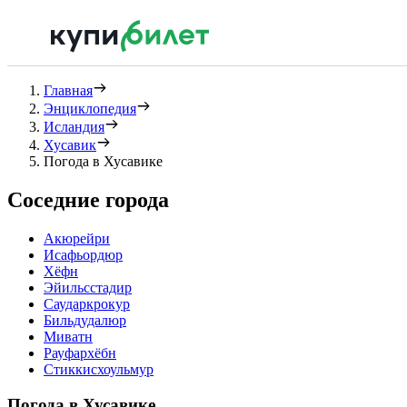
Главная
Энциклопедия
Исландия
Хусавик
Погода в Хусавике
Соседние города
Акюрейри
Исафьордюр
Хёфн
Эйильсстадир
Саударкрокур
Бильдудалюр
Миватн
Рауфархёбн
Стиккисхоульмур
Погода в Хусавике