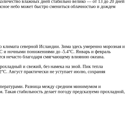
 количество влажных дней стабильно велико — от 13 до 20 дней
к ясное небо может быстро смениться облачностью и дождем
о климата северной Исландии. Зима здесь умеренно морозная и
°C и ночными понижениями до -5.4°C. Январь и февраль
тся нечасто благодаря смягчающему влиянию океана.
рохладный и свежий, без намека на зной. Пик тепла
.2°C. Август практически не уступает июлю, сохраняя
мпературами. Разница между средним минимумом и
м. Такая стабильность делает погоду предсказуемо прохладной,