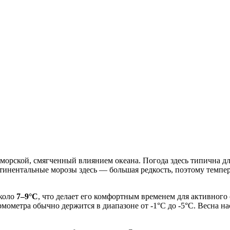
морской, смягченный влиянием океана. Погода здесь типична д
тинентальные морозы здесь — большая редкость, поэтому темпе
около
7–9°C
, что делает его комфортным временем для активного
рмометра обычно держится в диапазоне от -1°C до -5°C. Весна на