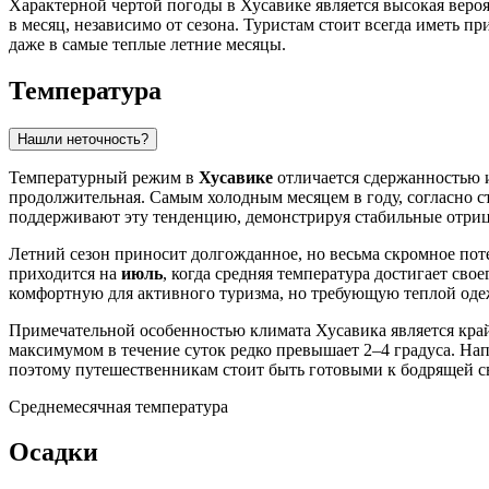
Характерной чертой погоды в Хусавике является высокая вероя
в месяц, независимо от сезона. Туристам стоит всегда иметь 
даже в самые теплые летние месяцы.
Температура
Нашли неточность?
Температурный режим в
Хусавике
отличается сдержанностью и
продолжительная. Самым холодным месяцем в году, согласно ст
поддерживают эту тенденцию, демонстрируя стабильные отриц
Летний сезон приносит долгожданное, но весьма скромное поте
приходится на
июль
, когда средняя температура достигает сво
комфортную для активного туризма, но требующую теплой оде
Примечательной особенностью климата Хусавика является кр
максимумом в течение суток редко превышает 2–4 градуса. Напр
поэтому путешественникам стоит быть готовыми к бодрящей св
Среднемесячная температура
Осадки