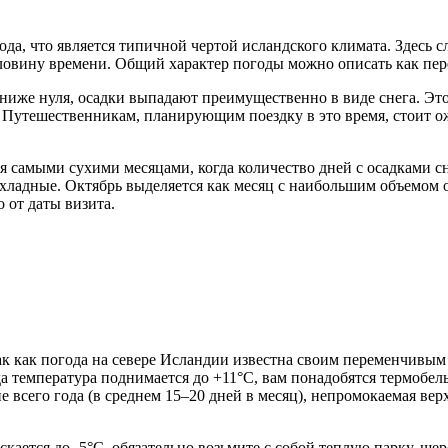
ода, что является типичной чертой исландского климата. Здесь 
овину времени. Общий характер погоды можно описать как пере
я ниже нуля, осадки выпадают преимущественно в виде снега. Это
ми. Путешественникам, планирующим поездку в это время, стоит
я самыми сухими месяцами, когда количество дней с осадками с
хладные. Октябрь выделяется как месяц с наибольшим объемом о
 от даты визита.
к как погода на севере Исландии известна своим переменчивым
гда температура поднимается до +11°C, вам понадобятся термобе
е всего года (в среднем 15–20 дней в месяц), непромокаемая в
скается до -5°C, обязательно возьмите с собой теплую парку, ш