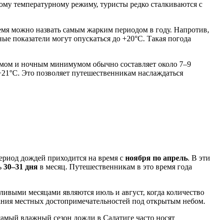
вному температурному режиму, туристы редко сталкиваются с
ремя можно назвать самым жарким периодом в году. Напротив,
ые показатели могут опускаться до +20°C. Такая погода
умом и ночным минимумом обычно составляет около 7–9
 +21°C. Это позволяет путешественникам наслаждаться
ериод дождей приходится на время с
ноября по апрель
. В эти
ь
30–31 дня
в месяц. Путешественникам в это время года
ливыми месяцами являются июль и август, когда количество
ования местных достопримечательностей под открытым небом.
 самый влажный сезон дожди в Салатиге часто носят