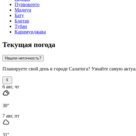
Пурвокерто
Мадиун
Бату
Блитар
Тубан
Каримунджава
Текущая погода
Нашли неточность?
Планируете свой день в городе Салатига? Узнайте самую акту
6 авг, чт
30
°
7 авг, пт
31
°