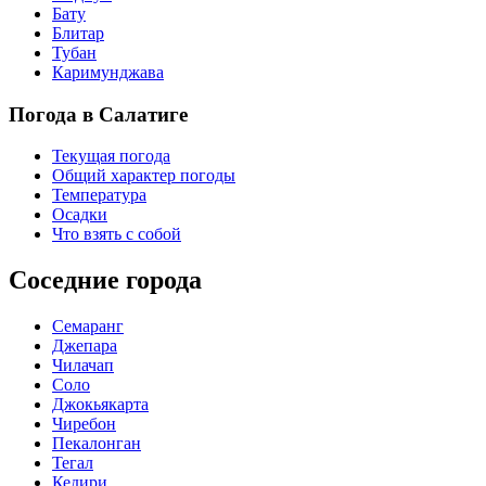
Бату
Блитар
Тубан
Каримунджава
Погода в Салатиге
Текущая погода
Общий характер погоды
Температура
Осадки
Что взять с собой
Соседние города
Семаранг
Джепара
Чилачап
Соло
Джокьякарта
Чиребон
Пекалонган
Тегал
Кедири