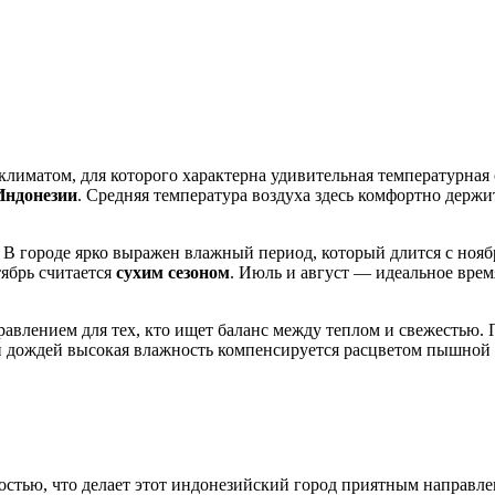
лиматом, для которого характерна удивительная температурная 
Индонезии
. Средняя температура воздуха здесь комфортно держит
 В городе ярко выражен влажный период, который длится с ноября
тябрь считается
сухим сезоном
. Июль и август — идеальное время
авлением для тех, кто ищет баланс между теплом и свежестью. П
он дождей высокая влажность компенсируется расцветом пышной 
остью, что делает этот индонезийский город приятным направле