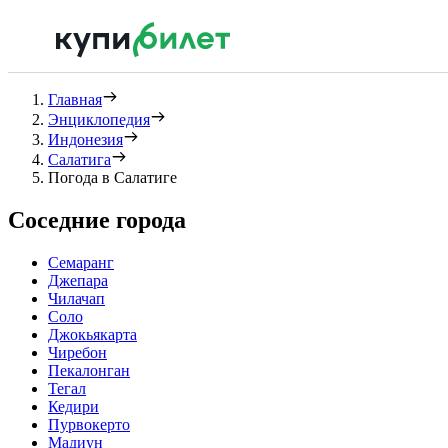
Главная
Энциклопедия
Индонезия
Салатига
Погода в Салатиге
Соседние города
Семаранг
Джепара
Чилачап
Соло
Джокьякарта
Чиребон
Пекалонган
Тегал
Кедири
Пурвокерто
Мадиун