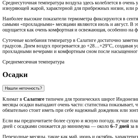
Среднесуточная температура воздуха здесь колеблется в очень
изнуряющей жарой, характерной для прибрежных низин, или 
Наиболее высокие показатели термометра фиксируются в сентя
самыми «прохладными» месяцами являются июль и август. В это
ощущается как очень комфортная и освежающая, особенно на ф
Суточные колебания температур в Салатиге достаточно замет
градусов. Днем воздух прогревается до +28…+29°C, создавая у
прохладными вечерами и комфортным сном после насыщенного
Среднемесячная температура
Осадки
Нашли неточность?
Климат в
Салатиге
типичен для тропических широт Индонезии,
месяцы осадки выпадают очень часто: статистика показывает, 
обязательно стоит иметь при себе надежный дождевик или зонт
Если вы предпочитаете более сухую и ясную погоду, лучше пла
дней с осадками снижается до минимума — около
6–7 дней
за 
Переходные месяцы, такие как май, июнь и октябрь, характери