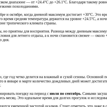
 узком диапазоне — от +24.4°C до +26.1°C. Благодаря такому ро
резкими похолоданиями.
бре и октябре, когда дневной максимум достигает +30°C. Это в
 время средняя температура держится на уровне +24.5°C, а ночн
оне тропического климата страны.
ны, но приятны для восприятия. Разница между дневным максим
словия для летнего отдыха, а к ночи становится свежее — около
 дня.
 где год четко делится на влажный и сухой сезоны. Основной п
что в январе и марте количество дождливых дней может достигат
.
нировать поездку на период с
июля по сентябрь
. Самыми засуш
весь месяц. Это идеальное время для долгих прогулок и исслед
зуются умеренной частотой осадков. Стоит отметить, что даже в