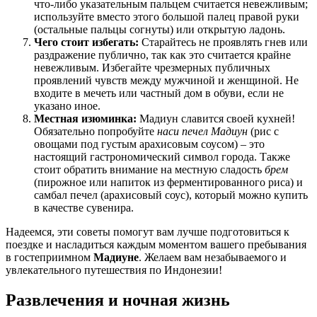
что-либо указательным пальцем считается невежливым;
используйте вместо этого большой палец правой руки
(остальные пальцы согнуты) или открытую ладонь.
Чего стоит избегать:
Старайтесь не проявлять гнев или
раздражение публично, так как это считается крайне
невежливым. Избегайте чрезмерных публичных
проявлений чувств между мужчиной и женщиной. Не
входите в мечеть или частный дом в обуви, если не
указано иное.
Местная изюминка:
Мадиун славится своей кухней!
Обязательно попробуйте
наси печел Мадиун
(рис с
овощами под густым арахисовым соусом) – это
настоящий гастрономический символ города. Также
стоит обратить внимание на местную сладость
брем
(пирожное или напиток из ферментированного риса) и
самбал печел (арахисовый соус), который можно купить
в качестве сувенира.
Надеемся, эти советы помогут вам лучше подготовиться к
поездке и насладиться каждым моментом вашего пребывания
в гостеприимном
Мадиуне
. Желаем вам незабываемого и
увлекательного путешествия по
Индонезии
!
Развлечения и ночная жизнь