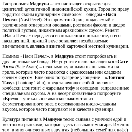
Гастрономия
Мадиуна
– это настоящее открытие для
ценителей аутентичной индонезийской кухни. Город по праву
гордится своим кулинарным символом – блюдом
«Наси
Печел»
(Nasi Pecel). Это ароматный рис, подаваемый с
различными отварными овощами, ростками фасоли и щедро
политый густым, пикантным арахисовым соусом. Рецепт
«Наси Печел» передается из поколения в поколение, и его
насыщенный, пряный вкус оставляет незабываемые
впечатления, являясь визитной карточкой местной кулинарии.
Помимо «Наси Печел», в
Мадиуне
стоит попробовать и
другие знаковые блюда. Не упустите шанс насладиться
«Сате
Аям»
(Sate Ayam) – нежными куриными шашлычками на
гриле, которые часто подаются с арахисовым или сладким
соевым соусом. Еще одно популярное угощение –
«Лонтонг
Таху»
(Lontong Tahu), представляющее собой рисовые
колбаски (лонтонг) с жареным тофу и овощами, заправленные
специальным соусом. А на десерт обязательно попробуйте
«Брем»
– уникальное яванское лакомство из
ферментированного риса с освежающим кисло-сладким
вкусом, которое часто покупают и в качестве сувенира.
Культура питания в
Мадиуне
тесно связана с уличной едой и
местными рынками, которые здесь называют «пасар». Именно
там, в многочисленных варунгах (небольших семейных кафе)