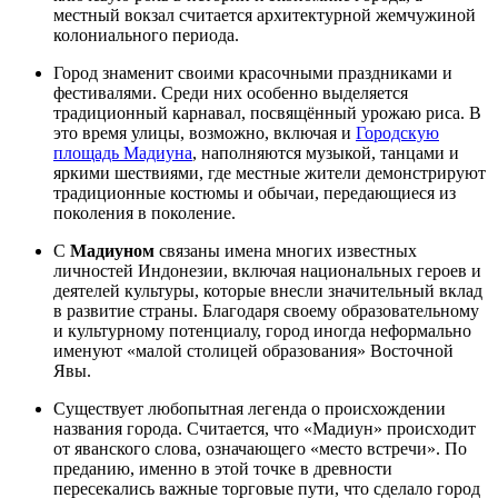
местный вокзал считается архитектурной жемчужиной
колониального периода.
Город знаменит своими красочными праздниками и
фестивалями. Среди них особенно выделяется
традиционный карнавал, посвящённый урожаю риса. В
это время улицы, возможно, включая и
Городскую
площадь Мадиуна
, наполняются музыкой, танцами и
яркими шествиями, где местные жители демонстрируют
традиционные костюмы и обычаи, передающиеся из
поколения в поколение.
С
Мадиуном
связаны имена многих известных
личностей Индонезии, включая национальных героев и
деятелей культуры, которые внесли значительный вклад
в развитие страны. Благодаря своему образовательному
и культурному потенциалу, город иногда неформально
именуют «малой столицей образования» Восточной
Явы.
Существует любопытная легенда о происхождении
названия города. Считается, что «Мадиун» происходит
от яванского слова, означающего «место встречи». По
преданию, именно в этой точке в древности
пересекались важные торговые пути, что сделало город