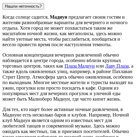
Нашли неточность?
Когда солнце садится,
Мадиун
предлагает своим гостям и
жителям разнообразные варианты для вечернего и ночного
отдыха. Хотя город не может похвастаться таким же
масштабом ночной жизни, как мегаполисы, здесь можно
найти уютные места, чтобы расслабиться, пообщаться и
весело провести время после наступления темноты.
Основная концентрация вечерних развлечений обычно
наблюдается в центре города, особенно вблизи крупных
торговых центров, таких как
Плаза Мадиун
или
Лаву Плаза
, а
также вдоль оживленных улиц, например, в районе
Пахлаван
Стрит Центр
. Атмосфера здесь обычно оживленная, особенно
по выходным. Многие местные жители и туристы выходят на
ужин, прогулки или просто посидеть в кафе. Одним из
популярных мест для вечерних прогулок и уличной еды
может быть
Малиоборо Мадиун
, где часто кипит жизнь.
Для тех, кто ищет более активные ночные развлечения, в
Мадиуне есть несколько баров и клубов. Например,
Ночной
клуб Мадиун
является одним из известных мест для
любителей танцев и современной музыки. Здесь можно
ожидать как местных, так и приезжих посетителей. Обычно
такие заведения работают до поздней ночи, особенно в