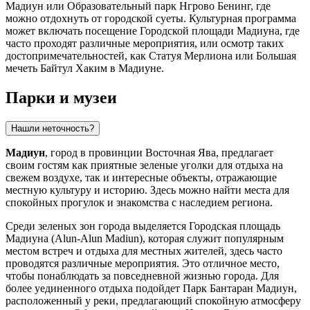
Мадиун
или
Образовательный парк Нгрово Бенинг
, где
можно отдохнуть от городской суеты. Культурная программа
может включать посещение
Городской площади Мадиуна
, где
часто проходят различные мероприятия, или осмотр таких
достопримечательностей, как
Статуя Мерлиона
или
Большая
мечеть Байтул Хаким в Мадиуне
.
Парки и музеи
Нашли неточность?
Мадиун
, город в провинции Восточная Ява, предлагает
своим гостям как приятные зеленые уголки для отдыха на
свежем воздухе, так и интересные объекты, отражающие
местную культуру и историю. Здесь можно найти места для
спокойных прогулок и знакомства с наследием региона.
Среди зеленых зон города выделяется
Городская площадь
Мадиуна
(Alun-Alun Madiun), которая служит популярным
местом встреч и отдыха для местных жителей, здесь часто
проводятся различные мероприятия. Это отличное место,
чтобы понаблюдать за повседневной жизнью города. Для
более уединенного отдыха подойдет
Парк Бантаран Мадиун
,
расположенный у реки, предлагающий спокойную атмосферу