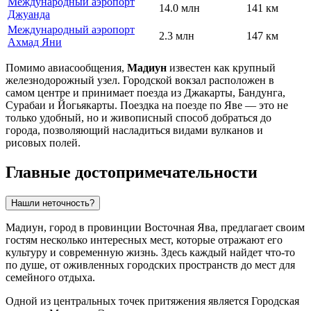
Международный аэропорт
14.0 млн
141 км
Джуанда
Международный аэропорт
2.3 млн
147 км
Ахмад Яни
Помимо авиасообщения,
Мадиун
известен как крупный
железнодорожный узел. Городской вокзал расположен в
самом центре и принимает поезда из Джакарты, Бандунга,
Сурабаи и Йогьякарты. Поездка на поезде по Яве — это не
только удобный, но и живописный способ добраться до
города, позволяющий насладиться видами вулканов и
рисовых полей.
Главные достопримечательности
Нашли неточность?
Мадиун, город в провинции Восточная Ява, предлагает своим
гостям несколько интересных мест, которые отражают его
культуру и современную жизнь. Здесь каждый найдет что-то
по душе, от оживленных городских пространств до мест для
семейного отдыха.
Одной из центральных точек притяжения является
Городская