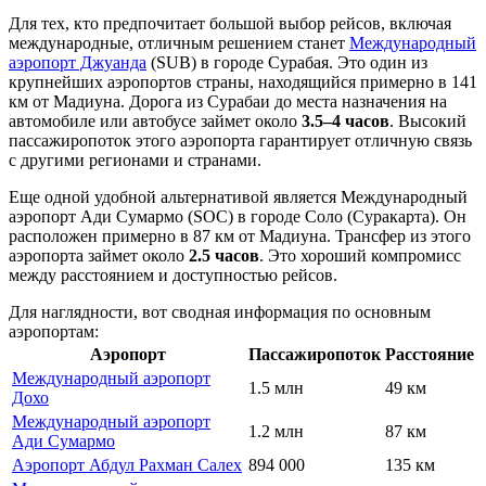
Для тех, кто предпочитает большой выбор рейсов, включая
международные, отличным решением станет
Международный
аэропорт Джуанда
(SUB) в городе Сурабая. Это один из
крупнейших аэропортов страны, находящийся примерно в 141
км от Мадиуна. Дорога из Сурабаи до места назначения на
автомобиле или автобусе займет около
3.5–4 часов
. Высокий
пассажиропоток этого аэропорта гарантирует отличную связь
с другими регионами и странами.
Еще одной удобной альтернативой является
Международный
аэропорт Ади Сумармо
(SOC) в городе Соло (Суракарта). Он
расположен примерно в 87 км от Мадиуна. Трансфер из этого
аэропорта займет около
2.5 часов
. Это хороший компромисс
между расстоянием и доступностью рейсов.
Для наглядности, вот сводная информация по основным
аэропортам:
Аэропорт
Пассажиропоток
Расстояние
Международный аэропорт
1.5 млн
49 км
Дохо
Международный аэропорт
1.2 млн
87 км
Ади Сумармо
Аэропорт Абдул Рахман Салех
894 000
135 км