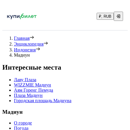
₽, RUB
Главная
Энциклопедия
Индонезия
Мадиун
Интересные места
Лаву Плаза
WIZZMIE Мадиун
Аям Горенг Пемуда
Плаза Мадиун
Городская площадь Мадиуна
Мадиун
О городе
Погода