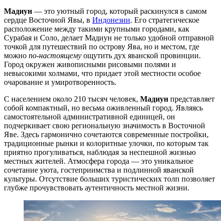
Мадиун
— это уютный город, который раскинулся в самом
сердце Восточной Явы, в
Индонезии
. Его стратегическое
расположение между такими крупными городами, как
Сурабая и Соло, делает Мадиун не только удобной отправной
точкой для путешествий по острову Ява, но и местом, где
можно
по-настоящему
ощутить дух яванской провинции.
Город окружен живописными рисовыми полями и
невысокими холмами, что придает этой местности особое
очарование и умиротворенность.
С населением около 210 тысяч человек,
Мадиун
представляет
собой компактный, но весьма оживленный город. Являясь
самостоятельной административной единицей, он
подчеркивает свою региональную значимость в Восточной
Яве. Здесь гармонично сочетаются современные постройки,
традиционные рынки и колоритные улочки, по которым так
приятно прогуливаться, наблюдая за неспешной жизнью
местных жителей. Атмосфера города — это уникальное
сочетание уюта, гостеприимства и подлинной яванской
культуры. Отсутствие больших туристических толп позволяет
глубже прочувствовать аутентичность местной жизни.