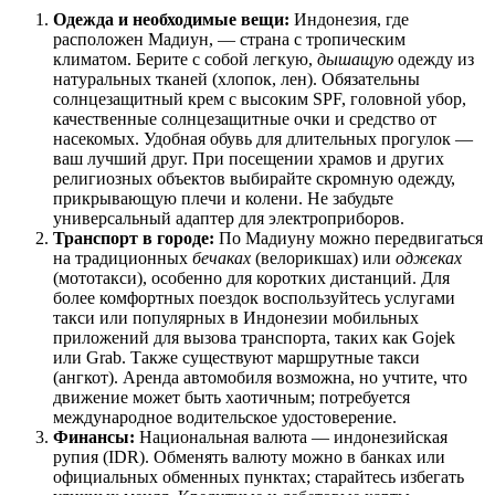
Одежда и необходимые вещи:
Индонезия
, где
расположен Мадиун, — страна с тропическим
климатом. Берите с собой легкую,
дышащую
одежду из
натуральных тканей (хлопок, лен). Обязательны
солнцезащитный крем с высоким SPF, головной убор,
качественные солнцезащитные очки и средство от
насекомых. Удобная обувь для длительных прогулок —
ваш лучший друг. При посещении храмов и других
религиозных объектов выбирайте скромную одежду,
прикрывающую плечи и колени. Не забудьте
универсальный адаптер для электроприборов.
Транспорт в городе:
По Мадиуну можно передвигаться
на традиционных
бечаках
(велорикшах) или
оджеках
(мототакси), особенно для коротких дистанций. Для
более комфортных поездок воспользуйтесь услугами
такси или популярных в
Индонезии
мобильных
приложений для вызова транспорта, таких как Gojek
или Grab. Также существуют маршрутные такси
(ангкот). Аренда автомобиля возможна, но учтите, что
движение может быть хаотичным; потребуется
международное водительское удостоверение.
Финансы:
Национальная валюта — индонезийская
рупия (IDR). Обменять валюту можно в банках или
официальных обменных пунктах; старайтесь избегать