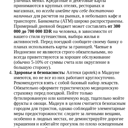
уличных менял. Кредитные и дебетовые карты
принимаются в крупных отелях, ресторанах и
магазинах, но
всегда имейте при себе достаточно
наличных
для расчетов на рынках, в небольших кафе и
транспорте. Банкоматы (ATM) широко распространены.
Примерный дневной бюджет может составлять
от 300
000 до 700 000 IDR
на человека, в зависимости от
вашего стиля путешествия, выбора жилья и
активностей. Перед поездкой сообщите своему банку о
планах использовать карты за границей. Чаевые в
Индонезии
не являются строго обязательными, но
всегда приветствуются за хорошее обслуживание
(обычно 5-10% от суммы счета или округление в
большую сторону).
Здоровье и безопасность:
Аптеки (apotek) в Мадиуне
имеются, но не все из них работают круглосуточно.
Рекомендуется взять с собой базовый набор лекарств.
Обязательно оформите туристическую медицинскую
страховку перед поездкой. Пейте только
бутилированную или кипяченую воду, тщательно мойте
фрукты и овощи. Мадиун в целом считается безопасным
городом для туристов, однако соблюдайте элементарные
меры предосторожности: следите за личными вещами,
особенно в людных местах, не демонстрируйте дорогие
украшения и избегайте прогулок по плохо освещенным