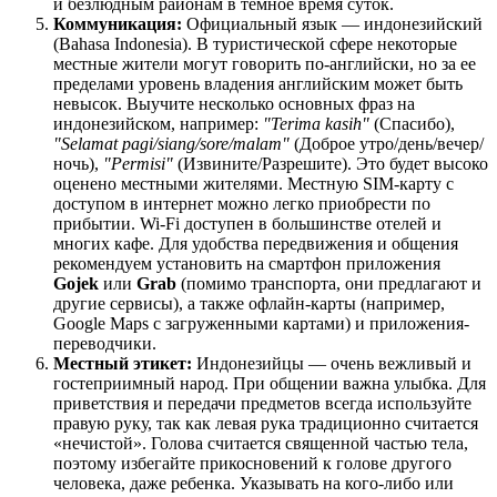
и безлюдным районам в темное время суток.
Коммуникация:
Официальный язык — индонезийский
(Bahasa Indonesia). В туристической сфере некоторые
местные жители могут говорить по-английски, но за ее
пределами уровень владения английским может быть
невысок. Выучите несколько основных фраз на
индонезийском, например:
"Terima kasih"
(Спасибо),
"Selamat pagi/siang/sore/malam"
(Доброе утро/день/вечер/
ночь),
"Permisi"
(Извините/Разрешите). Это будет высоко
оценено местными жителями. Местную SIM-карту с
доступом в интернет можно легко приобрести по
прибытии. Wi-Fi доступен в большинстве отелей и
многих кафе. Для удобства передвижения и общения
рекомендуем установить на смартфон приложения
Gojek
или
Grab
(помимо транспорта, они предлагают и
другие сервисы), а также офлайн-карты (например,
Google Maps с загруженными картами) и приложения-
переводчики.
Местный этикет:
Индонезийцы — очень вежливый и
гостеприимный народ. При общении важна улыбка. Для
приветствия и передачи предметов всегда используйте
правую руку, так как левая рука традиционно считается
«нечистой». Голова считается священной частью тела,
поэтому избегайте прикосновений к голове другого
человека, даже ребенка. Указывать на кого-либо или