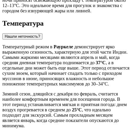
ночи приносят освежающую прохладу с температурой около
12–13°C. Это идеальное время для прогулок и знакомства с
городом без изнуряющей жары или ливней.
Температура
Нашли неточность?
Температурный режим в
Рауркеле
демонстрирует ярко
выраженную сезонность, характерную для этой части Индии.
Самыми жаркими месяцами являются апрель и май, когда
средняя дневная температура поднимается до
37°C
, а в
отдельные дни может быть еще выше. Этот период отличается
сухим зноем, который начинает спадать только с приходом
муссонов в июне, приносящих влажность и небольшое
понижение температурных максимумов до 30–34°C.
Зимний сезон, длящийся с декабря по февраль, считается
наиболее комфортным временем для посещения города. В
этот период устанавливается мягкая и приятная погода: днем
воздух прогревается в среднем до
25°C
, что идеально
подходит для экскурсий. Самым прохладным месяцем
является январь, когда средние показатели опускаются до
минимума.