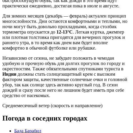
быстросохнущую обувь, так как дожди в это время идут
практически ежедневно, достигая пика в июле и августе.
Для зимних месяцев (декабрь — февраль) актуален принцип
многослойности. Дни остаются комфортными и теплыми, но
ночи могут быть довольно прохладными, когда столбик
термометра опускается до
12-13°C
. Легкая куртка, джемпер
или плотная толстовка пригодятся для вечерних прогулок и
раннего утра, в то время как днем вам будет вполне
комфортно в обычной футболке или рубашке.
Независимо от сезона, не забудьте положить в чемодан
удобную и прочную обувь для долгих прогулок по городу и
окрестностям. Также обязательными спутниками туриста в
Индии
должны стать солнцезащитный крем с высоким
фактором защиты, качественные солнечные очки и головной
убор, так как солнце здесь активно круглый год. В сезон
дождей и сразу после него не лишним будет иметь при себе
средство от насекомых.
Среднемесячный ветер (скорость и направление)
Погода в соседних городах
Бада Барабил