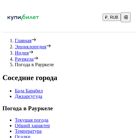
₽, RUB
Главная
Энциклопедия
Индия
Рауркела
Погода в Рауркеле
Соседние города
Бада Барабил
Джхарсугуда
Погода в Рауркеле
Текущая погода
Общий характер
Температура
Осадки