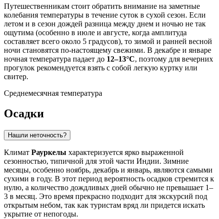
Путешественникам стоит обратить внимание на заметные
колебания температуры в течение суток в сухой сезон. Если
летом и в сезон дождей разница между днем и ночью не так
ощутима (особенно в июле и августе, когда амплитуда
составляет всего около 5 градусов), то зимой и ранней весной
ночи становятся по-настоящему свежими. В декабре и январе
ночная температура падает до
12–13°C
, поэтому для вечерних
прогулок рекомендуется взять с собой легкую куртку или
свитер.
Среднемесячная температура
Осадки
Нашли неточность?
Климат
Рауркелы
характеризуется ярко выраженной
сезонностью, типичной для этой части Индии. Зимние
месяцы, особенно ноябрь, декабрь и январь, являются самыми
сухими в году. В этот период вероятность осадков стремится к
нулю, а количество дождливых дней обычно не превышает 1–
3 в месяц. Это время прекрасно подходит для экскурсий под
открытым небом, так как туристам вряд ли придется искать
укрытие от непогоды.