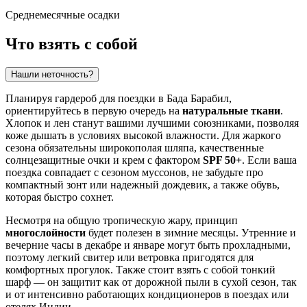
Среднемесячные осадки
Что взять с собой
Нашли неточность?
Планируя гардероб для поездки в
Бада Барабил
,
ориентируйтесь в первую очередь на
натуральные ткани
.
Хлопок и лен станут вашими лучшими союзниками, позволяя
коже дышать в условиях высокой влажности. Для жаркого
сезона обязательны широкополая шляпа, качественные
солнцезащитные очки и крем с фактором
SPF 50+
. Если ваша
поездка совпадает с сезоном муссонов, не забудьте про
компактный зонт или надежный дождевик, а также обувь,
которая быстро сохнет.
Несмотря на общую тропическую жару, принцип
многослойности
будет полезен в зимние месяцы. Утренние и
вечерние часы в декабре и январе могут быть прохладными,
поэтому легкий свитер или ветровка пригодятся для
комфортных прогулок. Также стоит взять с собой тонкий
шарф — он защитит как от дорожной пыли в сухой сезон, так
и от интенсивно работающих кондиционеров в поездах или
отелях
Индии
.