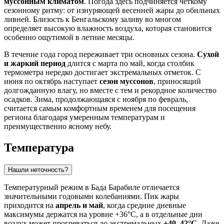
муссонным климатом
. Погода здесь подчиняется четкому
сезонному ритму: от изнуряющей весенней жары до обильных
ливней. Близость к Бенгальскому заливу во многом
определяет высокую влажность воздуха, которая становится
особенно ощутимой в летние месяцы.
В течение года город переживает три основных сезона.
Сухой
и жаркий период
длится с марта по май, когда столбик
термометра нередко достигает экстремальных отметок. С
июня по октябрь наступает
сезон муссонов
, приносящий
долгожданную влагу, но вместе с тем и рекордное количество
осадков. Зима, продолжающаяся с ноября по февраль,
считается самым комфортным временем для посещения
региона благодаря умеренным температурам и
преимущественно ясному небу.
Температура
Нашли неточность?
Температурный режим в
Бада Барабиле
отличается
значительными годовыми колебаниями. Пик жары
приходится на
апрель и май
, когда средние дневные
максимумы держатся на уровне +36°C, а в отдельные дни
воздух может прогреваться до экстремальных
+40–42°C
. Даже