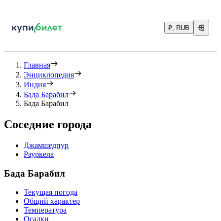
₽, RUB
Главная
Энциклопедия
Индия
Бада Барабил
Бада Барабил
Соседние города
Джамшедпур
Рауркела
Бада Барабил
Текущая погода
Общий характер
Температура
Осадки