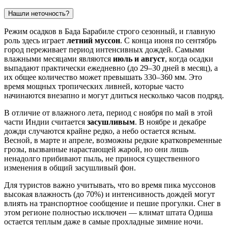
Нашли неточность?
Режим осадков в
Бада Барабиле
строго сезонный, и главную
роль здесь играет
летний муссон
. С конца июня по сентябрь
город переживает период интенсивных дождей. Самыми
влажными месяцами являются
июль и август
, когда осадки
выпадают практически ежедневно (до 29–30 дней в месяц), а
их общее количество может превышать 330–360 мм. Это
время мощных тропических ливней, которые часто
начинаются внезапно и могут длиться несколько часов подряд.
В отличие от влажного лета, период с ноября по май в этой
части
Индии
считается
засушливым
. В ноябре и декабре
дожди случаются крайне редко, а небо остается ясным.
Весной, в марте и апреле, возможны редкие кратковременные
грозы, вызванные нарастающей жарой, но они лишь
ненадолго прибивают пыль, не принося существенного
изменения в общий засушливый фон.
Для туристов важно учитывать, что во время пика муссонов
высокая влажность (до 70%) и интенсивность дождей могут
влиять на транспортное сообщение и пешие прогулки. Снег в
этом регионе полностью исключен — климат штата Одиша
остается теплым даже в самые прохладные зимние ночи.