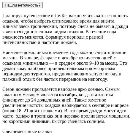
Нашли неточность?
Планируя путешествие в
Ле-Ке
, важно учитывать сезонность
осадков, чтобы выбрать оптимальное время для визита.
Климат здесь тропический, поэтому снега не бывает, а дожди
являются единственным видом осадков. В течение года
влажность меняется, формируя периоды с разной
интенсивностью и частотой дождей.
Наименее дождливым временем года можно считать зимние
месяцы. В январе, феврале и декабре количество дней с
осадками минимально — в среднем около 9–10 за месяц. Это
делает зиму наиболее привлекательным и комфортным
периодом для туристов, предпочитающих ясную погоду и
пляжный отдых без частых перерывов на непогоду.
Сезон дождей проявляется наиболее ярко осенью. Самым
влажным месяцем является
октябрь
, когда статистика
фиксирует до 24 дождливых дней. Также заметное
увеличение частоты осадков наблюдается в сентябре и апреле
(около 18–21 дня с осадками). В это время дожди могут идти
часто, однако в тропиках они нередко проливаются мощными,
но короткими ливнями, быстро сменяясь солнцем.
Среднемесячные осадки