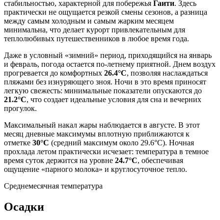
стабильностью, характерной для побережья
Гаити
. Здесь
практически не ощущается резкой смены сезонов, а разница
между самым холодным и самым жарким месяцем
минимальна, что делает курорт привлекательным для
теплолюбивых путешественников в любое время года.
Даже в условный «зимний» период, приходящийся на январь
и февраль, погода остается по-летнему приятной. Днем воздух
прогревается до комфортных
26.4°C
, позволяя наслаждаться
пляжами без изнуряющего зноя. Ночи в это время приносят
легкую свежесть: минимальные показатели опускаются до
21.2°C
, что создает идеальные условия для сна и вечерних
прогулок.
Максимальный накал жары наблюдается в августе. В этот
месяц дневные максимумы вплотную приближаются к
отметке
30°C
(средний максимум около 29.6°C). Ночная
прохлада летом практически исчезает: температура в темное
время суток держится на уровне
24.7°C
, обеспечивая
ощущение «парного молока» и круглосуточное тепло.
Среднемесячная температура
Осадки