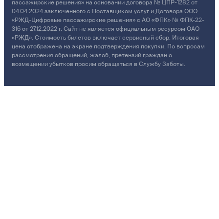
пассажирские решения» на основании договора № ЦПР-1282 от
04.04.2024 заключенного с Поставщиком услуг и Договора ООО
«РЖД-Цифровые пассажирские решения» с АО «ФПК» № ФПК-22-
316 от 27.12.2022 г. Сайт не является официальным ресурсом ОАО
«РЖД». Стоимость билетов включает сервисный сбор. Итоговая
цена отображена на экране подтверждения покупки. По вопросам
рассмотрения обращений, жалоб, претензий граждан о
возмещении убытков просим обращаться в Службу Заботы.