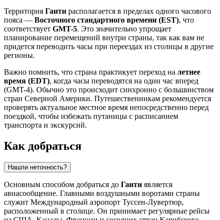
Территория
Гаити
располагается в пределах одного часового
пояса —
Восточного стандартного времени (EST)
, что
соответствует
GMT-5
. Это значительно упрощает
планирование перемещений внутри страны, так как вам не
придется переводить часы при переездах из столицы в другие
регионы.
Важно помнить, что страна практикует переход на
летнее
время (EDT)
, когда часы переводятся на один час вперед
(GMT-4). Обычно это происходит синхронно с большинством
стран Северной Америки. Путешественникам рекомендуется
проверять актуальное местное время непосредственно перед
поездкой, чтобы избежать путаницы с расписанием
транспорта и экскурсий.
Как добраться
Нашли неточность?
Основным способом добраться до
Гаити
является
авиасообщение. Главными воздушными воротами страны
служит
Международный аэропорт Туссен-Лувертюр
,
расположенный в столице. Он принимает регулярные рейсы
из США, Канады, Франции и соседних стран Карибского