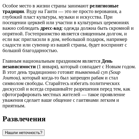
Особое место в жизни страны занимают
религиозные
традиции
. Вуду на Гаити — это не просто верования, а
глубокий пласт культуры, музыки и искусства. При
посещении церквей или участии в культурных церемониях
важно соблюдать
дресс-код
: одежда должна быть скромной и
опрятной. Гостеприимство является священным долгом, и
если вас пригласили в дом, небольшой подарок, например
сладости или сувенир из вашей страны, будет воспринят с
большой благодарностью.
Главным национальным праздником является
День
независимости
(1 января), который совпадает с Новым годом.
В этот день традиционно готовят
тыквенный суп (Soup
Joumou)
, который когда-то был запрещен рабам и стал
символом свободы. Старайтесь избегать политических
дискуссий и всегда спрашивайте разрешения перед тем, как
сфотографировать местных жителей — такое проявление
уважения сделает ваше общение с гаитянами легким и
приятным.
Развлечения
Нашли неточность?