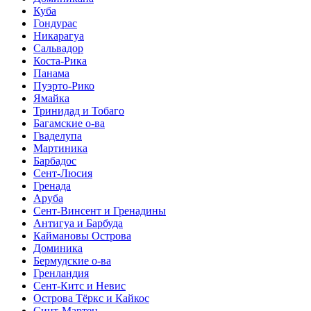
Куба
Гондурас
Никарагуа
Сальвадор
Коста-Рика
Панама
Пуэрто-Рико
Ямайка
Тринидад и Тобаго
Багамские о-ва
Гваделупа
Мартиника
Барбадос
Сент-Люсия
Гренада
Аруба
Сент-Винсент и Гренадины
Антигуа и Барбуда
Каймановы Острова
Доминика
Бермудские о-ва
Гренландия
Сент-Китс и Невис
Острова Тёркс и Кайкос
Синт-Мартен