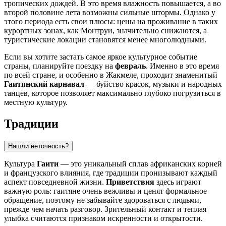
тропических дождей. В это время влажность повышается, а во
второй половине лета возможны сильные штормы. Однако у
этого периода есть свои плюсы: цены на проживание в таких
курортных зонах, как
Монтруи
, значительно снижаются, а
туристические локации становятся менее многолюдными.
Если вы хотите застать самое яркое культурное событие
страны, планируйте поездку на
февраль
. Именно в это время
по всей стране, и особенно в
Жакмеле
, проходит знаменитый
Гаитянский карнавал
— буйство красок, музыки и народных
танцев, которое позволяет максимально глубоко погрузиться в
местную культуру.
Традиции
Нашли неточность?
Культура
Гаити
— это уникальный сплав африканских корней
и французского влияния, где традиции пронизывают каждый
аспект повседневной жизни.
Приветствия
здесь играют
важную роль: гаитяне очень вежливы и ценят формальное
обращение, поэтому не забывайте здороваться с людьми,
прежде чем начать разговор. Зрительный контакт и теплая
улыбка считаются признаком искренности и открытости.