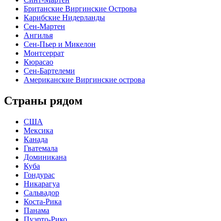
Британские Виргинские Острова
Карибские Нидерланды
Сен-Мартен
Ангилья
Сен-Пьер и Микелон
Монтсеррат
Кюрасао
Сен-Бартелеми
Американские Виргинские острова
Страны рядом
США
Мексика
Канада
Гватемала
Доминикана
Куба
Гондурас
Никарагуа
Сальвадор
Коста-Рика
Панама
Пуэрто-Рико