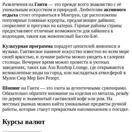
Развлечения на
Гаити
— это прежде всего знакомство с её
уникальным искусством и природой. Любителям
активного
отдыха
стоит отправиться в
Монтруи
, где расположены
популярные пляжные курорты, предлагающие дайвинг,
сноркелинг и прогулки на катерах. Горные районы страны
предоставляют отличные возможности для хайкинга к
водопадам, таким как живописный
Бассен-Блё
.
Культурная программа
порадует ценителей живописи и
музыки. Гаитянское наивное искусство известно во всем мире
своей яркостью, и лучшие работы можно увидеть в галереях
столицы. Вечернее время можно провести в уютных
заведениях, таких как
Asu Rooftop Lounge
, где открываются
великолепные виды на город, или насладиться атмосферой в
Мулен Сюр Мер Бич Резорт
.
Шопинг
на Гаити — это охота за аутентичными сувенирами.
Обязательно обратите внимание на изделия из металла, резьбу
по дереву и знаменитый гаитянский кофе или ром. На
местных рынках можно найти уникальные предметы ручной
работы, которые станут прекрасным напоминанием о поездке.
Курсы валют