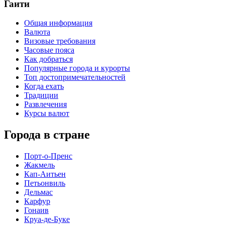
Гаити
Общая информация
Валюта
Визовые требования
Часовые пояса
Как добраться
Популярные города и курорты
Топ достопримечательностей
Когда ехать
Традиции
Развлечения
Курсы валют
Города в стране
Порт-о-Пренс
Жакмель
Кап-Аитьен
Петьонвиль
Дельмас
Карфур
Гонаив
Круа-де-Буке