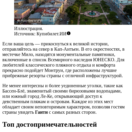
Иллюстрация.
Источник: Купибилет.ИИ
Если ваша цель — прикоснуться к великой истории,
отправляйтесь на север в
Кап-Аитьен
. В его окрестностях, в
местечке
Мило
, находятся монументальные памятники,
включенные в список Всемирного наследия ЮНЕСКО. Для
любителей классического пляжного отдыха и комфорта
прекрасно подойдет
Монтруи
, где расположены лучшие
прибрежные резорты страны с отличной инфраструктурой.
Не менее интересны и более уединенные уголки, такие как
Бассен-Блё
, знаменитый своими бирюзовыми водопадами,
или южный город
Ле-Ке
, открывающий доступ к
девственным пляжам и островам. Каждое из этих мест
обладает своим неповторимым характером, позволяя гостям
страны увидеть
Гаити
с самых разных сторон.
Топ достопримечательностей