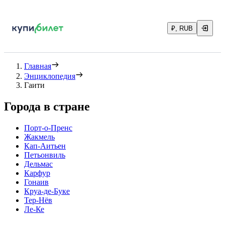
₽, RUB
Главная
Энциклопедия
Гаити
Города в стране
Порт-о-Пренс
Жакмель
Кап-Аитьен
Петьонвиль
Дельмас
Карфур
Гонаив
Круа-де-Буке
Тер-Нёв
Ле-Ке