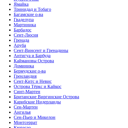
Ямайка
Тринидад и Тобаго
Багамские о-ва
Гваделупа
Мартиника
Барбадос
Сент-Люсия
Гренада
Аруба
Сент-Винсент и Гренадины
Антигуа и Барбуда
Каймановы Острова
Доминика
Бермудские о-ва
Гренландия
Сент-Китс и Невис
Острова Тёркс и Кайкос
Синт-Мартен
Британские Виргинские Острова
Карибские Нидерланды
Сен-Мартен
Ангилья
Сен-Пьер и Микелон
Монтсеррат
Кюрасао