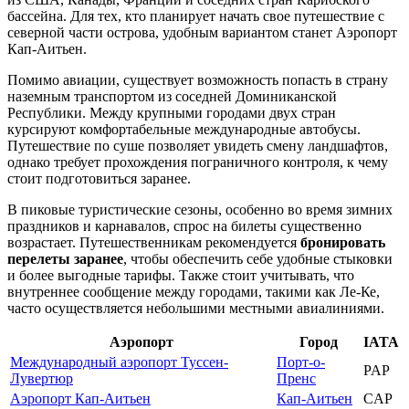
бассейна. Для тех, кто планирует начать свое путешествие с
северной части острова, удобным вариантом станет
Аэропорт
Кап-Аитьен
.
Помимо авиации, существует возможность попасть в страну
наземным транспортом из соседней Доминиканской
Республики. Между крупными городами двух стран
курсируют комфортабельные международные автобусы.
Путешествие по суше позволяет увидеть смену ландшафтов,
однако требует прохождения пограничного контроля, к чему
стоит подготовиться заранее.
В пиковые туристические сезоны, особенно во время зимних
праздников и карнавалов, спрос на билеты существенно
возрастает. Путешественникам рекомендуется
бронировать
перелеты заранее
, чтобы обеспечить себе удобные стыковки
и более выгодные тарифы. Также стоит учитывать, что
внутреннее сообщение между городами, такими как
Ле-Ке
,
часто осуществляется небольшими местными авиалиниями.
Аэропорт
Город
IATA
Международный аэропорт Туссен-
Порт-о-
PAP
Лувертюр
Пренс
Аэропорт Кап-Аитьен
Кап-Аитьен
CAP