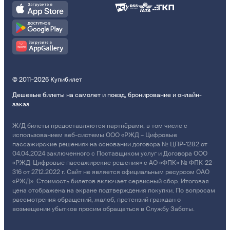
© 2011–2026 Купибилет
Дешевые билеты на самолет и поезд, бронирование и онлайн-
заказ
Ж/Д билеты предоставляются партнёрами, в том числе с
использованием веб-системы ООО «РЖД – Цифровые
пассажирские решения» на основании договора № ЦПР-1282 от
04.04.2024 заключенного с Поставщиком услуг и Договора ООО
«РЖД-Цифровые пассажирские решения» с АО «ФПК» № ФПК-22-
316 от 27.12.2022 г. Сайт не является официальным ресурсом ОАО
«РЖД». Стоимость билетов включает сервисный сбор. Итоговая
цена отображена на экране подтверждения покупки. По вопросам
рассмотрения обращений, жалоб, претензий граждан о
возмещении убытков просим обращаться в Службу Заботы.