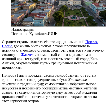
Иллюстрация.
Источник: Купибилет.ИИ
Сердцем страны является её столица, динамичный
Порт-о-
Пренс
, где жизнь бьет ключом. Чтобы прочувствовать
истинную атмосферу страны, стоит отправиться в культурную
столицу —
Жакмель
, знаменитый своим карнавалом и
изящной архитектурой, или посетить северный город
Кап-
Аитьен
, открывающий путь к грандиозным историческим
памятникам.
Природа Гаити поражает своим разнообразием: от густых
тропических лесов до уединенных бухт.
Уникальное
сочетание
традиций вуду, самобытного изобразительного
искусства и искреннего гостеприимства местных жителей
создает ту самую неповторимую ауру, за которой искатели
приключений и ценители аутентичности отправляются на
этот карибский остров.