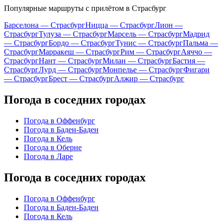
Популярные маршруты с прилётом в Страсбург
Барселона — Страсбург
Ницца — Страсбург
Лион —
Страсбург
Тулуза — Страсбург
Марсель — Страсбург
Мадрид
— Страсбург
Бордо — Страсбург
Тунис — Страсбург
Пальма —
Страсбург
Марракеш — Страсбург
Рим — Страсбург
Аяччо —
Страсбург
Нант — Страсбург
Милан — Страсбург
Бастия —
Страсбург
Лурд — Страсбург
Монпелье — Страсбург
Фигари
— Страсбург
Брест — Страсбург
Алжир — Страсбург
Погода в соседних городах
Погода в Оффенбург
Погода в Баден-Баден
Погода в Кель
Погода в Оберне
Погода в Ларе
Погода в соседних городах
Погода в Оффенбург
Погода в Баден-Баден
Погода в Кель