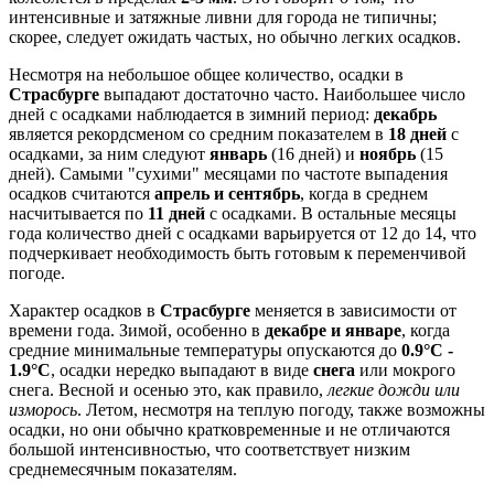
интенсивные и затяжные ливни для города не типичны;
скорее, следует ожидать частых, но обычно легких осадков.
Несмотря на небольшое общее количество, осадки в
Страсбурге
выпадают достаточно часто. Наибольшее число
дней с осадками наблюдается в зимний период:
декабрь
является рекордсменом со средним показателем в
18 дней
с
осадками, за ним следуют
январь
(16 дней) и
ноябрь
(15
дней). Самыми "сухими" месяцами по частоте выпадения
осадков считаются
апрель и сентябрь
, когда в среднем
насчитывается по
11 дней
с осадками. В остальные месяцы
года количество дней с осадками варьируется от 12 до 14, что
подчеркивает необходимость быть готовым к переменчивой
погоде.
Характер осадков в
Страсбурге
меняется в зависимости от
времени года. Зимой, особенно в
декабре и январе
, когда
средние минимальные температуры опускаются до
0.9°C -
1.9°C
, осадки нередко выпадают в виде
снега
или мокрого
снега. Весной и осенью это, как правило,
легкие дожди или
изморось
. Летом, несмотря на теплую погоду, также возможны
осадки, но они обычно кратковременные и не отличаются
большой интенсивностью, что соответствует низким
среднемесячным показателям.