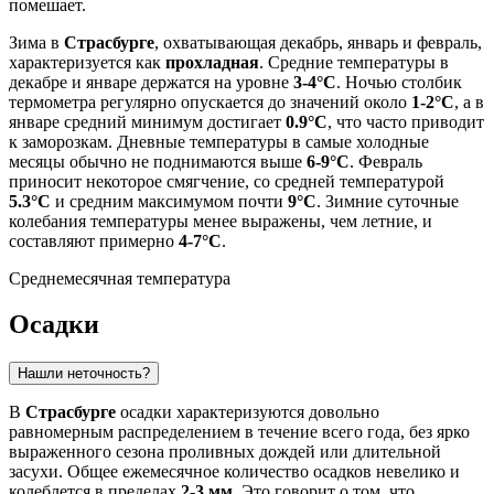
помешает.
Зима в
Страсбурге
, охватывающая декабрь, январь и февраль,
характеризуется как
прохладная
. Средние температуры в
декабре и январе держатся на уровне
3-4°C
. Ночью столбик
термометра регулярно опускается до значений около
1-2°C
, а в
январе средний минимум достигает
0.9°C
, что часто приводит
к заморозкам. Дневные температуры в самые холодные
месяцы обычно не поднимаются выше
6-9°C
. Февраль
приносит некоторое смягчение, со средней температурой
5.3°C
и средним максимумом почти
9°C
. Зимние суточные
колебания температуры менее выражены, чем летние, и
составляют примерно
4-7°C
.
Среднемесячная температура
Осадки
Нашли неточность?
В
Страсбурге
осадки характеризуются довольно
равномерным распределением в течение всего года, без ярко
выраженного сезона проливных дождей или длительной
засухи. Общее ежемесячное количество осадков невелико и
колеблется в пределах
2-3 мм
. Это говорит о том, что