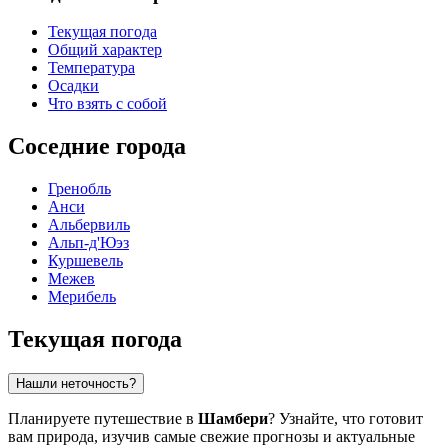
Текущая погода
Общий характер
Температура
Осадки
Что взять с собой
Соседние города
Гренобль
Анси
Альбервиль
Альп-д'Юэз
Куршевель
Межев
Мерибель
Текущая погода
Нашли неточность?
Планируете путешествие в
Шамбери
? Узнайте, что готовит
вам природа, изучив самые свежие прогнозы и актуальные