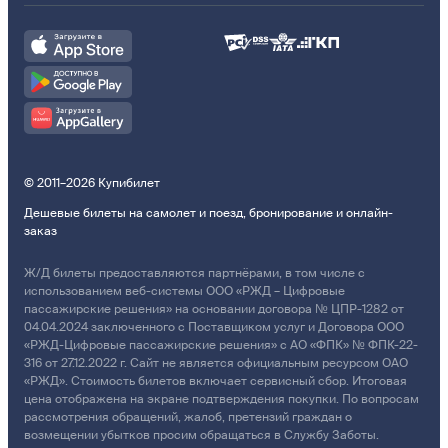
© 2011–2026 Купибилет
Дешевые билеты на самолет и поезд, бронирование и онлайн-
заказ
Ж/Д билеты предоставляются партнёрами, в том числе с
использованием веб-системы ООО «РЖД – Цифровые
пассажирские решения» на основании договора № ЦПР-1282 от
04.04.2024 заключенного с Поставщиком услуг и Договора ООО
«РЖД-Цифровые пассажирские решения» с АО «ФПК» № ФПК-22-
316 от 27.12.2022 г. Сайт не является официальным ресурсом ОАО
«РЖД». Стоимость билетов включает сервисный сбор. Итоговая
цена отображена на экране подтверждения покупки. По вопросам
рассмотрения обращений, жалоб, претензий граждан о
возмещении убытков просим обращаться в Службу Заботы.