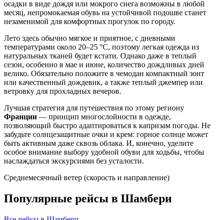
осадки в виде дождя или мокрого снега возможны в любой
месяц, непромокаемая обувь на устойчивой подошве станет
незаменимой для комфортных прогулок по городу.
Лето здесь обычно мягкое и приятное, с дневными
температурами около 20–25 °C, поэтому легкая одежда из
натуральных тканей будет кстати. Однако даже в теплый
сезон, особенно в мае и июне, количество дождливых дней
велико. Обязательно положите в чемодан компактный зонт
или качественный дождевик, а также теплый джемпер или
ветровку для прохладных вечеров.
Лучшая стратегия для путешествия по этому региону
Франции
— принцип многослойности в одежде,
позволяющий быстро адаптироваться к капризам погоды. Не
забудьте солнцезащитные очки и крем: горное солнце может
быть активным даже сквозь облака. И, конечно, уделите
особое внимание выбору удобной обуви для ходьбы, чтобы
наслаждаться экскурсиями без усталости.
Среднемесячный ветер (скорость и направление)
Популярные рейсы в Шамбери
Все рейсы в Шамбери