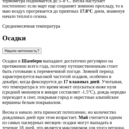
термометра поднимается до 5–8°C. Весна наступает
постепенно: если март еще сохраняет зимнюю прохладу, то к
маю воздух прогревается до приятных
17.8°C
днем, знаменуя
начало теплого сезона.
Среднемесячная температура
Осадки
Нашли неточность?
Осадки в
Шамбери
выпадают достаточно регулярно на
протяжении всего года, поэтому путешественникам стоит
быть готовыми к переменчивой погоде. Зимний период
характеризуется высокой частотой осадков, особенно в
декабре, когда фиксируется до
17 влажных дней
. Учитывая,
что температура в это время может опускаться ниже нуля
(средний минимум в январе составляет -1.5°C), дождь нередко
переходит в снег, покрывая город и окрестные альпийские
вершины белым покрывалом.
Весна и начало лета приносят потепление, но количество
дождливых дней при этом возрастает.
Май
считается одним
из самых пасмурных месяцев: осадки могут выпадать в
течение 18 дней, что является максимумом для этого региона.