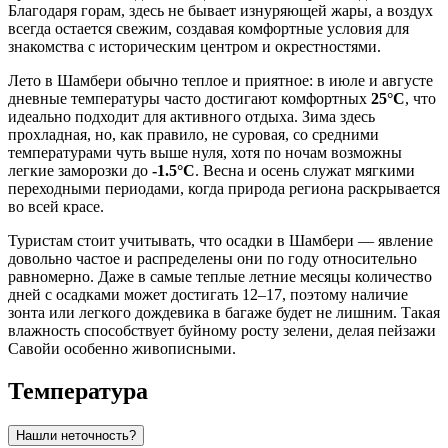
Благодаря горам, здесь не бывает изнуряющей жары, а воздух
всегда остается свежим, создавая комфортные условия для
знакомства с историческим центром и окрестностями.
Лето в Шамбери обычно теплое и приятное: в июле и августе
дневные температуры часто достигают комфортных
25°C
, что
идеально подходит для активного отдыха. Зима здесь
прохладная, но, как правило, не суровая, со средними
температурами чуть выше нуля, хотя по ночам возможны
легкие заморозки до
-1.5°C
. Весна и осень служат мягкими
переходными периодами, когда природа региона раскрывается
во всей красе.
Туристам стоит учитывать, что осадки в Шамбери — явление
довольно частое и распределены они по году относительно
равномерно. Даже в самые теплые летние месяцы количество
дней с осадками может достигать 12–17, поэтому наличие
зонта или легкого дождевика в багаже будет не лишним. Такая
влажность способствует буйному росту зелени, делая пейзажи
Савойи особенно живописными.
Температура
Нашли неточность?