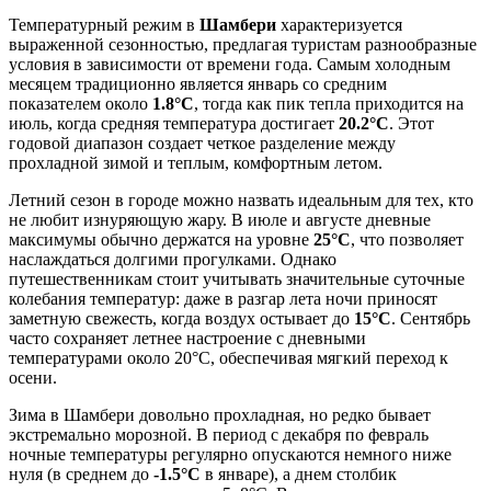
Температурный режим в
Шамбери
характеризуется
выраженной сезонностью, предлагая туристам разнообразные
условия в зависимости от времени года. Самым холодным
месяцем традиционно является январь со средним
показателем около
1.8°C
, тогда как пик тепла приходится на
июль, когда средняя температура достигает
20.2°C
. Этот
годовой диапазон создает четкое разделение между
прохладной зимой и теплым, комфортным летом.
Летний сезон в городе можно назвать идеальным для тех, кто
не любит изнуряющую жару. В июле и августе дневные
максимумы обычно держатся на уровне
25°C
, что позволяет
наслаждаться долгими прогулками. Однако
путешественникам стоит учитывать значительные суточные
колебания температур: даже в разгар лета ночи приносят
заметную свежесть, когда воздух остывает до
15°C
. Сентябрь
часто сохраняет летнее настроение с дневными
температурами около 20°C, обеспечивая мягкий переход к
осени.
Зима в Шамбери довольно прохладная, но редко бывает
экстремально морозной. В период с декабря по февраль
ночные температуры регулярно опускаются немного ниже
нуля (в среднем до
-1.5°C
в январе), а днем столбик