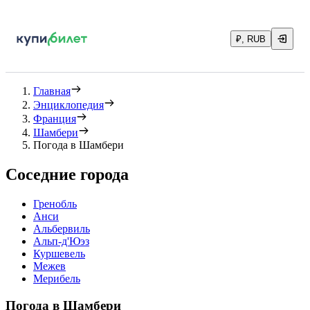
₽, RUB
Главная
Энциклопедия
Франция
Шамбери
Погода в Шамбери
Соседние города
Гренобль
Анси
Альбервиль
Альп-д'Юэз
Куршевель
Межев
Мерибель
Погода в Шамбери