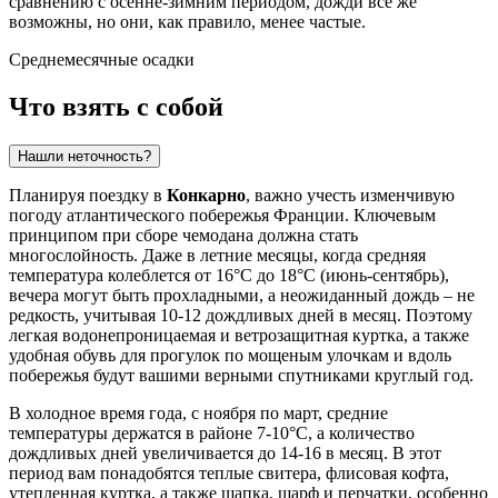
сравнению с осенне-зимним периодом, дожди все же
возможны, но они, как правило, менее частые.
Среднемесячные осадки
Что взять с собой
Нашли неточность?
Планируя поездку в
Конкарно
, важно учесть изменчивую
погоду атлантического побережья Франции. Ключевым
принципом при сборе чемодана должна стать
многослойность. Даже в летние месяцы, когда средняя
температура колеблется от 16°C до 18°C (июнь-сентябрь),
вечера могут быть прохладными, а неожиданный дождь – не
редкость, учитывая 10-12 дождливых дней в месяц. Поэтому
легкая водонепроницаемая и ветрозащитная куртка, а также
удобная обувь для прогулок по мощеным улочкам и вдоль
побережья будут вашими верными спутниками круглый год.
В холодное время года, с ноября по март, средние
температуры держатся в районе 7-10°C, а количество
дождливых дней увеличивается до 14-16 в месяц. В этот
период вам понадобятся теплые свитера, флисовая кофта,
утепленная куртка, а также шапка, шарф и перчатки, особенно