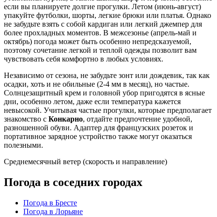
если вы планируете долгие прогулки. Летом (июнь-август)
упакуйте футболки, шорты, легкие брюки или платья. Однако
не забудьте взять с собой кардиган или легкий джемпер для
более прохладных моментов. В межсезонье (апрель-май и
октябрь) погода может быть особенно непредсказуемой,
поэтому сочетание легкой и теплой одежды позволит вам
чувствовать себя комфортно в любых условиях.
Независимо от сезона, не забудьте зонт или дождевик, так как
осадки, хоть и не обильные (2-4 мм в месяц), но частые.
Солнцезащитный крем и головной убор пригодятся в ясные
дни, особенно летом, даже если температура кажется
невысокой. Учитывая частые прогулки, которые предполагает
знакомство с
Конкарно
, отдайте предпочтение удобной,
разношенной обуви. Адаптер для французских розеток и
портативное зарядное устройство также могут оказаться
полезными.
Среднемесячный ветер (скорость и направление)
Погода в соседних городах
Погода в Бресте
Погода в Лорьяне