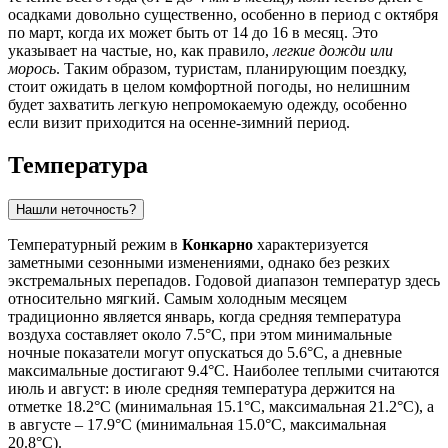
осадками довольно существенно, особенно в период с октября
по март, когда их может быть от 14 до 16 в месяц. Это
указывает на частые, но, как правило,
легкие дожди или
морось
. Таким образом, туристам, планирующим поездку,
стоит ожидать в целом комфортной погоды, но нелишним
будет захватить легкую непромокаемую одежду, особенно
если визит приходится на осенне-зимний период.
Температура
Нашли неточность?
Температурный режим в
Конкарно
характеризуется
заметными сезонными изменениями, однако без резких
экстремальных перепадов. Годовой диапазон температур здесь
относительно мягкий. Самым холодным месяцем
традиционно является январь, когда средняя температура
воздуха составляет около 7.5°C, при этом минимальные
ночные показатели могут опускаться до 5.6°C, а дневные
максимальные достигают 9.4°C. Наиболее теплыми считаются
июль и август: в июле средняя температура держится на
отметке 18.2°C (минимальная 15.1°C, максимальная 21.2°C), а
в августе – 17.9°C (минимальная 15.0°C, максимальная
20.8°C).