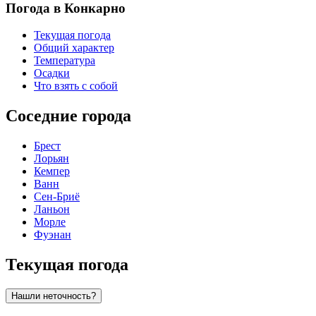
Погода в Конкарно
Текущая погода
Общий характер
Температура
Осадки
Что взять с собой
Соседние города
Брест
Лорьян
Кемпер
Ванн
Сен-Бриё
Ланьон
Морле
Фуэнан
Текущая погода
Нашли неточность?