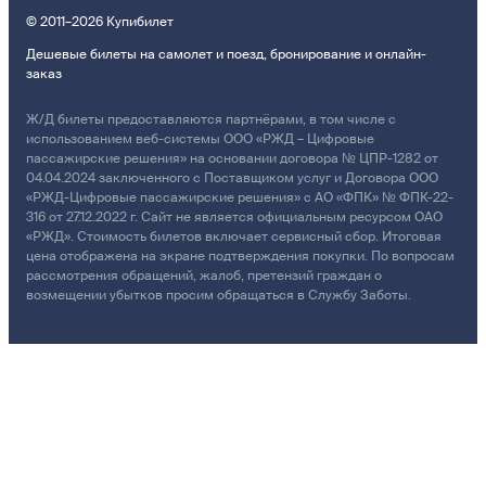
© 2011–2026 Купибилет
Дешевые билеты на самолет и поезд, бронирование и онлайн-
заказ
Ж/Д билеты предоставляются партнёрами, в том числе с
использованием веб-системы ООО «РЖД – Цифровые
пассажирские решения» на основании договора № ЦПР-1282 от
04.04.2024 заключенного с Поставщиком услуг и Договора ООО
«РЖД-Цифровые пассажирские решения» с АО «ФПК» № ФПК-22-
316 от 27.12.2022 г. Сайт не является официальным ресурсом ОАО
«РЖД». Стоимость билетов включает сервисный сбор. Итоговая
цена отображена на экране подтверждения покупки. По вопросам
рассмотрения обращений, жалоб, претензий граждан о
возмещении убытков просим обращаться в Службу Заботы.