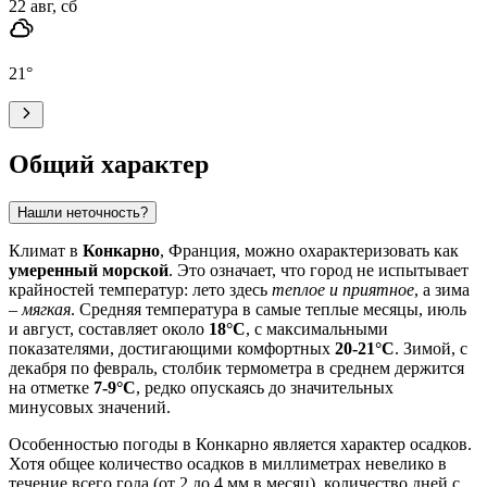
22 авг, сб
21
°
Общий характер
Нашли неточность?
Климат в
Конкарно
, Франция, можно охарактеризовать как
умеренный морской
. Это означает, что город не испытывает
крайностей температур: лето здесь
теплое и приятное
, а зима
–
мягкая
. Средняя температура в самые теплые месяцы, июль
и август, составляет около
18°C
, с максимальными
показателями, достигающими комфортных
20-21°C
. Зимой, с
декабря по февраль, столбик термометра в среднем держится
на отметке
7-9°C
, редко опускаясь до значительных
минусовых значений.
Особенностью погоды в Конкарно является характер осадков.
Хотя общее количество осадков в миллиметрах невелико в
течение всего года (от 2 до 4 мм в месяц), количество дней с