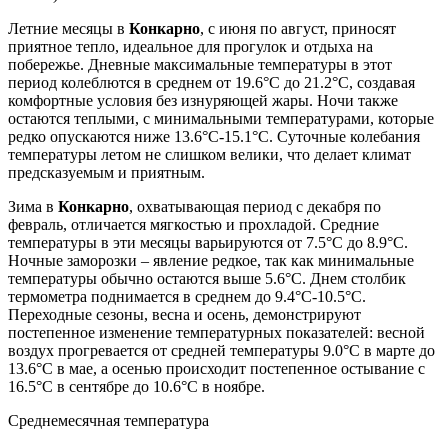
Летние месяцы в
Конкарно
, с июня по август, приносят
приятное тепло, идеальное для прогулок и отдыха на
побережье. Дневные максимальные температуры в этот
период колеблются в среднем от 19.6°C до 21.2°C, создавая
комфортные условия без изнуряющей жары. Ночи также
остаются теплыми, с минимальными температурами, которые
редко опускаются ниже 13.6°C-15.1°C. Суточные колебания
температуры летом не слишком велики, что делает климат
предсказуемым и приятным.
Зима в
Конкарно
, охватывающая период с декабря по
февраль, отличается мягкостью и прохладой. Средние
температуры в эти месяцы варьируются от 7.5°C до 8.9°C.
Ночные заморозки – явление редкое, так как минимальные
температуры обычно остаются выше 5.6°C. Днем столбик
термометра поднимается в среднем до 9.4°C-10.5°C.
Переходные сезоны, весна и осень, демонстрируют
постепенное изменение температурных показателей: весной
воздух прогревается от средней температуры 9.0°C в марте до
13.6°C в мае, а осенью происходит постепенное остывание с
16.5°C в сентябре до 10.6°C в ноябре.
Среднемесячная температура