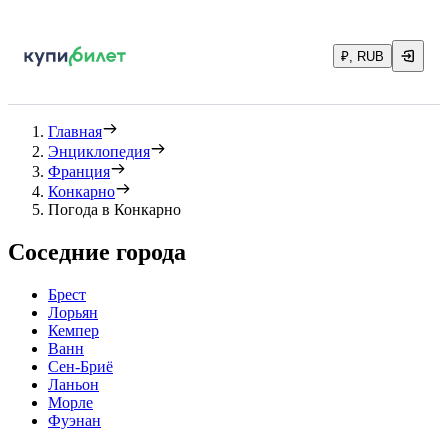
₽, RUB
Главная
Энциклопедия
Франция
Конкарно
Погода в Конкарно
Соседние города
Брест
Лорьян
Кемпер
Ванн
Сен-Бриё
Ланьон
Морле
Фуэнан