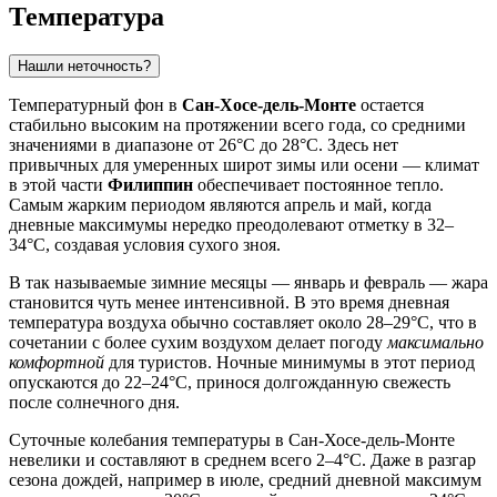
Температура
Нашли неточность?
Температурный фон в
Сан-Хосе-дель-Монте
остается
стабильно высоким на протяжении всего года, со средними
значениями в диапазоне от 26°C до 28°C. Здесь нет
привычных для умеренных широт зимы или осени — климат
в этой части
Филиппин
обеспечивает постоянное тепло.
Самым жарким периодом являются апрель и май, когда
дневные максимумы нередко преодолевают отметку в 32–
34°C, создавая условия сухого зноя.
В так называемые зимние месяцы — январь и февраль — жара
становится чуть менее интенсивной. В это время дневная
температура воздуха обычно составляет около 28–29°C, что в
сочетании с более сухим воздухом делает погоду
максимально
комфортной
для туристов. Ночные минимумы в этот период
опускаются до 22–24°C, принося долгожданную свежесть
после солнечного дня.
Суточные колебания температуры в
Сан-Хосе-дель-Монте
невелики и составляют в среднем всего 2–4°C. Даже в разгар
сезона дождей, например в июле, средний дневной максимум