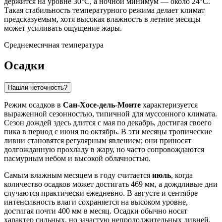
держится на уровне 30°C, а ночной минимум — около 24°C.
Такая стабильность температурного режима делает климат
предсказуемым, хотя высокая влажность в летние месяцы
может усиливать ощущение жары.
Среднемесячная температура
Осадки
Нашли неточность?
Режим осадков в
Сан-Хосе-дель-Монте
характеризуется
выраженной сезонностью, типичной для муссонного климата.
Сезон дождей здесь длится с мая по декабрь, достигая своего
пика в период с июня по октябрь. В эти месяцы тропические
ливни становятся регулярным явлением; они приносят
долгожданную прохладу в жару, но часто сопровождаются
пасмурным небом и высокой облачностью.
Самым влажным месяцем в году считается
июль
, когда
количество осадков может достигать 469 мм, а дождливые дни
случаются практически ежедневно. В августе и сентябре
интенсивность влаги сохраняется на высоком уровне,
достигая почти 400 мм в месяц. Осадки обычно носят
характер сильных, но зачастую непродолжительных ливней,