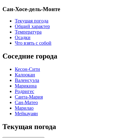
Сан-Хосе-дель-Монте
Текущая погода
Общий характер
Температура
Осадки
Что взять с собой
Соседние города
Кесон-Сити
Калоокан
Валенсуэла
Марикина
Родригес
Санта-Мария
Сан-Матео
Марилао
Мейкауаян
Текущая погода