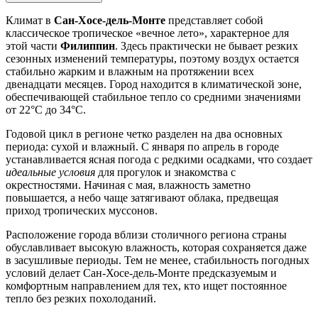
Климат в
Сан-Хосе-дель-Монте
представляет собой
классическое тропическое «вечное лето», характерное для
этой части
Филиппин
. Здесь практически не бывает резких
сезонных изменений температуры, поэтому воздух остается
стабильно жарким и влажным на протяжении всех
двенадцати месяцев. Город находится в климатической зоне,
обеспечивающей стабильное тепло со средними значениями
от 22°C до 34°C.
Годовой цикл в регионе четко разделен на два основных
периода: сухой и влажный. С января по апрель в городе
устанавливается ясная погода с редкими осадками, что создает
идеальные условия
для прогулок и знакомства с
окрестностями. Начиная с мая, влажность заметно
повышается, а небо чаще затягивают облака, предвещая
приход тропических муссонов.
Расположение города вблизи столичного региона страны
обуславливает высокую влажность, которая сохраняется даже
в засушливые периоды. Тем не менее, стабильность погодных
условий делает
Сан-Хосе-дель-Монте
предсказуемым и
комфортным направлением для тех, кто ищет постоянное
тепло без резких похолоданий.