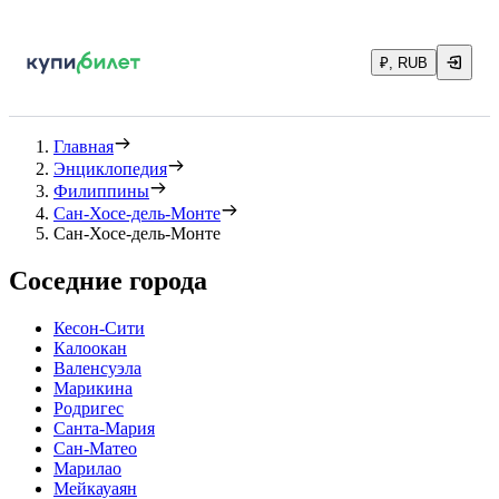
₽, RUB
Главная
Энциклопедия
Филиппины
Сан-Хосе-дель-Монте
Сан-Хосе-дель-Монте
Соседние города
Кесон-Сити
Калоокан
Валенсуэла
Марикина
Родригес
Санта-Мария
Сан-Матео
Марилао
Мейкауаян