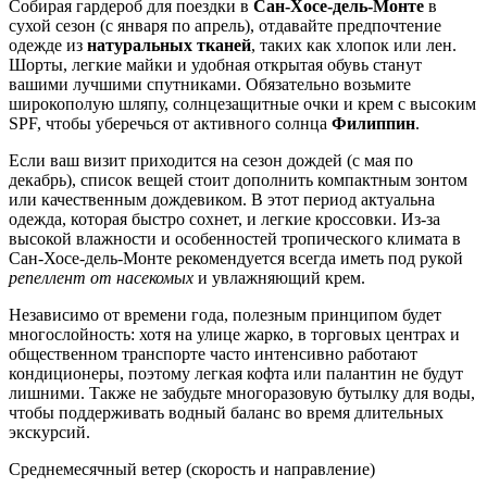
Собирая гардероб для поездки в
Сан-Хосе-дель-Монте
в
сухой сезон (с января по апрель), отдавайте предпочтение
одежде из
натуральных тканей
, таких как хлопок или лен.
Шорты, легкие майки и удобная открытая обувь станут
вашими лучшими спутниками. Обязательно возьмите
широкополую шляпу, солнцезащитные очки и крем с высоким
SPF, чтобы уберечься от активного солнца
Филиппин
.
Если ваш визит приходится на сезон дождей (с мая по
декабрь), список вещей стоит дополнить компактным зонтом
или качественным дождевиком. В этот период актуальна
одежда, которая быстро сохнет, и легкие кроссовки. Из-за
высокой влажности и особенностей тропического климата в
Сан-Хосе-дель-Монте
рекомендуется всегда иметь под рукой
репеллент от насекомых
и увлажняющий крем.
Независимо от времени года, полезным принципом будет
многослойность: хотя на улице жарко, в торговых центрах и
общественном транспорте часто интенсивно работают
кондиционеры, поэтому легкая кофта или палантин не будут
лишними. Также не забудьте многоразовую бутылку для воды,
чтобы поддерживать водный баланс во время длительных
экскурсий.
Среднемесячный ветер (скорость и направление)