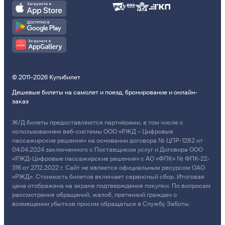
© 2011–2026 Купибилет
Дешевые билеты на самолет и поезд, бронирование и онлайн-
заказ
Ж/Д билеты предоставляются партнёрами, в том числе с
использованием веб-системы ООО «РЖД – Цифровые
пассажирские решения» на основании договора № ЦПР-1282 от
04.04.2024 заключенного с Поставщиком услуг и Договора ООО
«РЖД-Цифровые пассажирские решения» с АО «ФПК» № ФПК-22-
316 от 27.12.2022 г. Сайт не является официальным ресурсом ОАО
«РЖД». Стоимость билетов включает сервисный сбор. Итоговая
цена отображена на экране подтверждения покупки. По вопросам
рассмотрения обращений, жалоб, претензий граждан о
возмещении убытков просим обращаться в Службу Заботы.