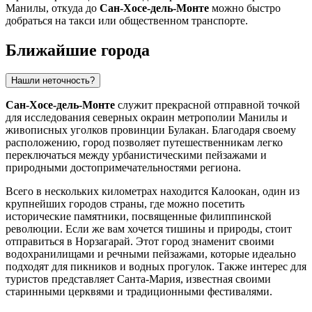
Манилы, откуда до
Сан-Хосе-дель-Монте
можно быстро
добраться на такси или общественном транспорте.
Ближайшие города
Нашли неточность?
Сан-Хосе-дель-Монте
служит прекрасной отправной точкой
для исследования северных окраин метрополии Манилы и
живописных уголков провинции Булакан. Благодаря своему
расположению, город позволяет путешественникам легко
переключаться между урбанистическими пейзажами и
природными достопримечательностями региона.
Всего в нескольких километрах находится
Калоокан
, один из
крупнейших городов страны, где можно посетить
исторические памятники, посвященные филиппинской
революции. Если же вам хочется тишины и природы, стоит
отправиться в
Норзагарай
. Этот город знаменит своими
водохранилищами и речными пейзажами, которые идеально
подходят для пикников и водных прогулок. Также интерес для
туристов представляет
Санта-Мария
, известная своими
старинными церквями и традиционными фестивалями.