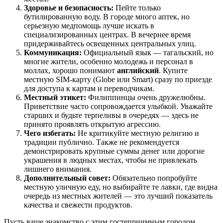
Здоровье и безопасность:
Пейте только
бутилированную воду. В городе много аптек, но
серьезную медпомощь лучше искать в
специализированных центрах. В вечернее время
придерживайтесь освещенных центральных улиц.
Коммуникация:
Официальный язык — тагальский, но
многие жители, особенно молодежь и персонал в
моллах, хорошо понимают
английский
. Купите
местную SIM-карту (Globe или Smart) сразу по приезде
для доступа к картам и переводчикам.
Местный этикет:
Филиппинцы очень дружелюбны.
Приветствие часто сопровождается улыбкой. Уважайте
старших и будьте терпеливы в очередях — здесь не
принято проявлять открытую агрессию.
Чего избегать:
Не критикуйте местную религию и
традиции публично. Также не рекомендуется
демонстрировать крупные суммы денег или дорогие
украшения в людных местах, чтобы не привлекать
лишнего внимания.
Дополнительный совет:
Обязательно попробуйте
местную уличную еду, но выбирайте те лавки, где видна
очередь из местных жителей — это лучший показатель
качества и свежести продуктов.
Пусть ваше знакомство с этим гостеприимным городом