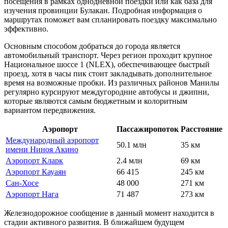
посещения в рамках однодневной поездки или как база для
изучения провинции Булакан.
Подробная информация о
маршрутах
поможет вам спланировать поездку максимально
эффективно.
Основным способом добраться до города является
автомобильный транспорт. Через регион проходит крупное
Национальное шоссе 1 (NLEX), обеспечивающее быстрый
проезд, хотя в часы пик стоит закладывать дополнительное
время на возможные пробки. Из различных районов Манилы
регулярно курсируют междугородние автобусы и джипни,
которые являются самым бюджетным и колоритным
вариантом передвижения.
Аэропорт
Пассажиропоток
Расстояние
Международный аэропорт
50.1 млн
35 км
имени Ниноя Акино
Аэропорт Кларк
2.4 млн
69 км
Аэропорт Кауаян
66 415
245 км
Сан-Хосе
48 000
271 км
Аэропорт Нага
71 487
273 км
Железнодорожное сообщение в данный момент находится в
стадии активного развития. В ближайшем будущем