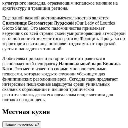
культурного наследия, отражающим испанское влияние на
архитектуру и традиции региона.
Еще одной важной достопримечательностью является
Святилище Богоматери Лурдской
(Our Lady of Lourdes
Grotto Shrine). Это место паломничества привлекает
верующих со всей страны своей умиротворяющей атмосферой
и точной копией знаменитого грота во Франции. Прогулка по
территории святилища позволяет отдохнуть от городской
суеты и насладиться тишиной.
Любителям природы и истории стоит отправиться в
расположенный неподалеку
Национальный парк Биак-на-
Бато
. Это место известно своими многочисленными
пещерами, которые когда-то служили убежищем для
филиппинских революционеров. Сегодня парк предлагает
интересные пешеходные маршруты среди уникальных
скальных образований и пышной тропической
растительности, делая его идеальным направлением для
поездки на один день.
Местная кухня
Нашли неточность?