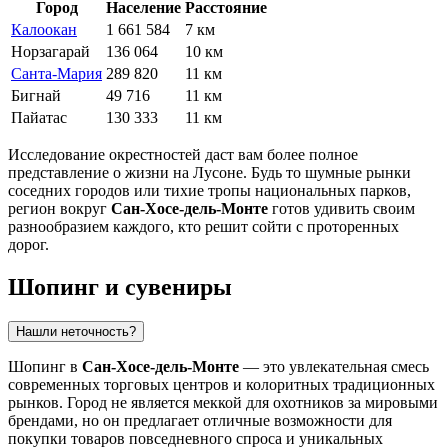
Город
Население
Расстояние
Калоокан
1 661 584
7 км
Норзагарай
136 064
10 км
Санта-Мария
289 820
11 км
Бигнай
49 716
11 км
Пайатас
130 333
11 км
Исследование окрестностей даст вам более полное
представление о жизни на Лусоне. Будь то шумные рынки
соседних городов или тихие тропы национальных парков,
регион вокруг
Сан-Хосе-дель-Монте
готов удивить своим
разнообразием каждого, кто решит сойти с проторенных
дорог.
Шопинг и сувениры
Нашли неточность?
Шопинг в
Сан-Хосе-дель-Монте
— это увлекательная смесь
современных торговых центров и колоритных традиционных
рынков. Город не является меккой для охотников за мировыми
брендами, но он предлагает отличные возможности для
покупки товаров повседневного спроса и уникальных