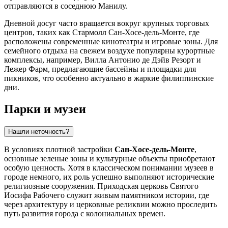
отправляются в соседнюю Манилу.
Дневной досуг часто вращается вокруг крупных торговых
центров, таких как
Стармолл Сан-Хосе-дель-Монте
, где
расположены современные кинотеатры и игровые зоны. Для
семейного отдыха на свежем воздухе популярны курортные
комплексы, например,
Вилла Антонио де Дэйв Резорт и
Лежер Фарм
, предлагающие бассейны и площадки для
пикников, что особенно актуально в жаркие филиппинские
дни.
Парки и музеи
Нашли неточность?
В условиях плотной застройки
Сан-Хосе-дель-Монте
,
основные зеленые зоны и культурные объекты приобретают
особую ценность. Хотя в классическом понимании музеев в
городе немного, их роль успешно выполняют исторические
религиозные сооружения.
Приходская церковь Святого
Иосифа Рабочего
служит живым памятником истории, где
через архитектуру и церковные реликвии можно проследить
путь развития города с колониальных времен.