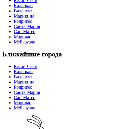
Кесон-Сити
Калоокан
Валенсуэла
Марикина
Родригес
Санта-Мария
Сан-Матео
Марилао
Мейкауаян
Ближайшие города
Кесон-Сити
Калоокан
Валенсуэла
Марикина
Родригес
Санта-Мария
Сан-Матео
Марилао
Мейкауаян