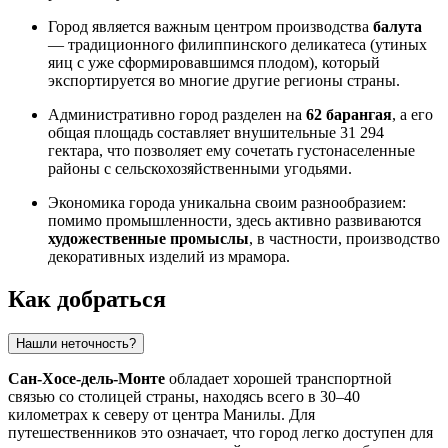
Город является важным центром производства
балута
— традиционного филиппинского деликатеса (утиных
яиц с уже сформировавшимся плодом), который
экспортируется во многие другие регионы страны.
Административно город разделен на
62 барангая
, а его
общая площадь составляет внушительные 31 294
гектара, что позволяет ему сочетать густонаселенные
районы с сельскохозяйственными угодьями.
Экономика города уникальна своим разнообразием:
помимо промышленности, здесь активно развиваются
художественные промыслы
, в частности, производство
декоративных изделий из мрамора.
Как добраться
Нашли неточность?
Сан-Хосе-дель-Монте
обладает хорошей транспортной
связью со столицей страны, находясь всего в 30–40
километрах к северу от центра Манилы. Для
путешественников это означает, что город легко доступен для