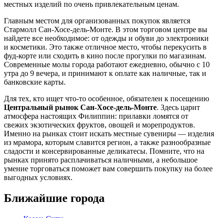
местных изделий по очень привлекательным ценам.
Главным местом для организованных покупок является
Стармолл Сан-Хосе-дель-Монте
. В этом торговом центре вы
найдете все необходимое: от одежды и обуви до электроники
и косметики. Это также отличное место, чтобы перекусить в
фуд-корте или сходить в кино после прогулки по магазинам.
Современные молы города работают ежедневно, обычно с 10
утра до 9 вечера, и принимают к оплате как наличные, так и
банковские карты.
Для тех, кто ищет что-то особенное, обязателен к посещению
Центральный рынок Сан-Хосе-дель-Монте
. Здесь царит
атмосфера настоящих Филиппин: прилавки ломятся от
свежих экзотических фруктов, овощей и морепродуктов.
Именно на рынках стоит искать местные сувениры — изделия
из мрамора, которым славится регион, а также разнообразные
сладости и консервированные деликатесы. Помните, что на
рынках принято расплачиваться наличными, а небольшое
умение торговаться поможет вам совершить покупку на более
выгодных условиях.
Ближайшие города