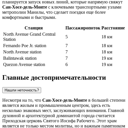
планируется запуск новых линий, которые напрямую свяжут
Сан-Хосе-дель-Монте
с ключевыми транспортными узлами
метрополии Манилы, что сделает поездки еще более
комфортными и быстрыми.
Станция
Пассажиропоток
Расстояние
North Avenue Grand Central
5
18 км
Station
Fernando Poe Jr. station
7
18 км
North Avenue station
7
18 км
Balintawak station
7
19 км
Quezon Avenue station
6
19 км
Главные достопримечательности
Нашли неточность?
Несмотря на то, что
Сан-Хосе-дель-Монте
в большей степени
является жилым и промышленным центром, здесь есть
несколько знаковых мест, заслуживающих внимания. Главной
духовной и архитектурной доминантой города считается
Приходская церковь Святого Иосифа Рабочего
. Этот храм
является не только местом молитвы, но и важным памятником