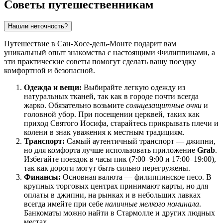
Советы путешественникам
Нашли неточность?
Путешествие в Сан-Хосе-дель-Монте подарит вам
уникальный опыт знакомства с настоящими Филиппинами, а
эти практические советы помогут сделать вашу поездку
комфортной и безопасной.
Одежда и вещи:
Выбирайте легкую одежду из
натуральных тканей, так как в городе почти всегда
жарко. Обязательно возьмите
солнцезащитные очки
и
головной убор. При посещении церквей, таких как
приход Святого Иосифа, старайтесь прикрывать плечи и
колени в знак уважения к местным традициям.
Транспорт:
Самый аутентичный транспорт — джипни,
но для комфорта лучше использовать приложение
Grab
.
Избегайте поездок в часы пик (7:00–9:00 и 17:00–19:00),
так как дороги могут быть сильно перегружены.
Финансы:
Основная валюта — филиппинское песо. В
крупных торговых центрах принимают карты, но для
оплаты в джипни, на рынках и в небольших лавках
всегда имейте при себе
наличные мелкого номинала
.
Банкоматы можно найти в Стармолле и других людных
местах.