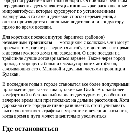
города погружение в местный колорит. Основным средством
передвижения здесь являются
джипни
— ярко раскрашенные
микроавтобусы, которые курсируют по установленным
маршрутам. Это самый дешевый способ перемещения, а
оплата производится наличными водителю или кондуктору
прямо во время поездки.
Для коротких поездок внутри барангаев (районов)
незаменимы
трайсиклы
— мотоциклы с коляской. Они могут
проехать там, где не развернется автобус, и доставят вас прямо
к дверям нужного дома или заведения. О цене поездки на
трайсикле лучше договариваться заранее. Также через город
проходят маршруты больших междугородних автобусов,
связывающих его с Манилой и другими частями провинции
Булакан.
В последние годы в городе становятся все более популярными
приложения для заказа такси, такие как
Grab
. Это наиболее
комфортный и безопасный вариант для туристов, особенно в
вечернее время или при поездках на дальние расстояния. Хотя
дорожная сеть города активно развивается, стоит учитывать
высокую плотность трафика в утренние и вечерние часы пик,
когда время в пути может значительно увеличиться.
Где остановиться