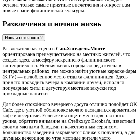
оставит только самые приятные впечатления и откроет вам
новые грани филиппинской культуры!
Развлечения и ночная жизнь
Нашли неточность?
Развлекательная сцена в
Сан-Хосе-дель-Монте
ориентирована преимущественно на местных жителей, что
создает здесь атмосферу искреннего филиппинского
гостеприимства. Ночная жизнь города сосредоточена в
центральных районах, где можно найти уютные караоке-бары
(KTV) — излюбленное место отдыха филиппинцев. Здесь
принято проводить вечера в компании друзей, исполняя
популярные хиты и дегустируя местные закуски под
прохладные напитки.
Для более спокойного вечернего досуга отлично подойдет
OK
Cafe
, где в уютной обстановке можно насладиться ароматным
кофе и десертами. Если же вы ищете место для плотного
ужина, обратите внимание на
Стейкхаус Escobar's
, известный
своими мясными блюдами и качественным сервисом.
Большинство заведений закрывается ближе к полуночи, а для
шумных вечеринок до утра местные жители часто