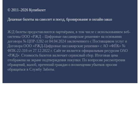
© 2011–2026 Купибилет
Дешевые билеты на самолет и поезд, бронирование и онлайн-заказ
Ж/Д билеты предоставляются партнёрами, в том числе с использованием веб-
системы ООО «РЖД – Цифровые пассажирские решения» на основании
договора № ЦПР-1282 от 04.04.2024 заключенного с Поставщиком услуг и
Договора ООО «РЖД-Цифровые пассажирские решения» с АО «ФПК» №
ФПК-22-316 от 27.12.2022 г. Сайт не является официальным ресурсом ОАО
«РЖД». Стоимость билетов включает сервисный сбор. Итоговая цена
отображена на экране подтверждения покупки. По вопросам рассмотрения
обращений, жалоб, претензий граждан о возмещении убытков просим
обращаться в Службу Заботы.