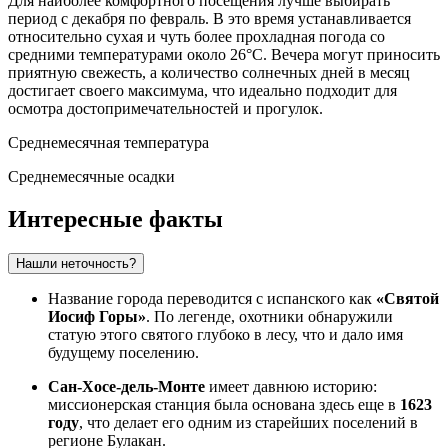
Для наиболее комфортного посещения лучше выбирать
период с декабря по февраль. В это время устанавливается
относительно сухая и чуть более прохладная погода со
средними температурами около 26°C. Вечера могут приносить
приятную свежесть, а количество солнечных дней в месяц
достигает своего максимума, что идеально подходит для
осмотра достопримечательностей и прогулок.
Среднемесячная температура
Среднемесячные осадки
Интересные факты
Нашли неточность?
Название города переводится с испанского как
«Святой
Иосиф Горы»
. По легенде, охотники обнаружили
статую этого святого глубоко в лесу, что и дало имя
будущему поселению.
Сан-Хосе-дель-Монте
имеет давнюю историю:
миссионерская станция была основана здесь еще в
1623
году
, что делает его одним из старейших поселений в
регионе Булакан.