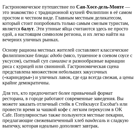
Гастрономическое путешествие по
Сан-Хосе-дель-Монте
—
это знакомство с традиционной кухней
Филиппин
в её самом
простом и честном виде. Главным местным деликатесом,
который стоит попробовать только самым смелым туристам,
является
балут
. Эти утиные яйца считаются здесь не просто
едой, а настоящим символом региона, и их легко найти на
вечерних уличных рынках.
Основу рациона местных жителей составляют классические
филиппинские блюда:
адобо
(мясо, тушенное в соевом соусе с
уксусом), сытный суп
синиганг
и разнообразные вариации
риса с курицей или свининой. Гастрономическая сцена
представлена множеством небольших закусочных
(«кариндерья») и уличных лавок, где еда всегда свежая, а цены
крайне демократичны.
Для тех, кто предпочитает более привычный формат
ресторана, в городе работают современные заведения. Вы
можете заказать отличный стейк в
Стейкхаусе Escobar's
или
провести время за чашкой кофе с легким перекусом в
OK
Cafe
. Популярностью также пользуются местные пекарни,
предлагающие свежевыпеченный хлеб
пандесаль
и сладкую
выпечку, которая идеально дополняет завтрак.