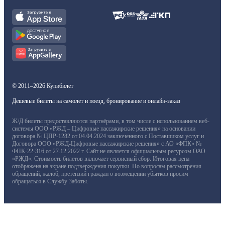
© 2011–2026 Купибилет
Дешевые билеты на самолет и поезд, бронирование и онлайн-заказ
Ж/Д билеты предоставляются партнёрами, в том числе с использованием веб-
системы ООО «РЖД – Цифровые пассажирские решения» на основании
договора № ЦПР-1282 от 04.04.2024 заключенного с Поставщиком услуг и
Договора ООО «РЖД-Цифровые пассажирские решения» с АО «ФПК» №
ФПК-22-316 от 27.12.2022 г. Сайт не является официальным ресурсом ОАО
«РЖД». Стоимость билетов включает сервисный сбор. Итоговая цена
отображена на экране подтверждения покупки. По вопросам рассмотрения
обращений, жалоб, претензий граждан о возмещении убытков просим
обращаться в Службу Заботы.