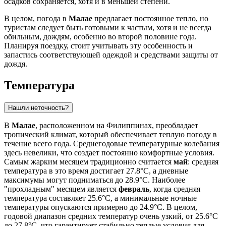
осадков сохраняется, хотя и в меньшей степени.
В целом, погода в
Малае
предлагает постоянное тепло, но
туристам следует быть готовыми к частым, хотя и не всегда
обильным, дождям, особенно во второй половине года.
Планируя поездку, стоит учитывать эту особенность и
запастись соответствующей одеждой и средствами защиты от
дождя.
Температура
Нашли неточность?
В
Малае
, расположенном на Филиппинах, преобладает
тропический климат, который обеспечивает теплую погоду в
течение всего года. Среднегодовые температурные колебания
здесь невелики, что создает постоянно комфортные условия.
Самым жарким месяцем традиционно считается
май
: средняя
температура в это время достигает 27.8°C, а дневные
максимумы могут подниматься до 28.9°C. Наиболее
"прохладным" месяцем является
февраль
, когда средняя
температура составляет 25.6°C, а минимальные ночные
температуры опускаются примерно до 24.9°C. В целом,
годовой диапазон средних температур очень узкий, от 25.6°C
до 27.8°C, что гарантирует стабильно теплые условия для