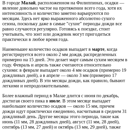
В городе
Малай
, расположенном на Филиппинах, осадки —
явление довольно частое на протяжении всего года, хотя их
интенсивность и количество заметно варьируются по
месяцам. Здесь нет ярко выраженного абсолютно сухого
сезона, поскольку даже в самые "сухие" периоды дожди все
равно случаются регулярно. Готовясь к поездке, стоит
учитывать, что зонт или дождевик могут пригодиться
практически в любое время года.
Наименьшее количество осадков выпадает в
марте
, когда
регистрируется всего около 2 мм дождя, распределенных
примерно на 15 дней. Это делает март самым сухим месяцем в
году. Февраль и апрель также считаются относительно
сухими: в феврале выпадает около 4 мм осадков (примерно 19
дождливых дней), а в апреле — около 3 мм (примерно 17
дождливых дней). В эти месяцы дожди, как правило, бывают
легкими и непродолжительными.
Более влажный период в Малае длится с июня по декабрь,
достигая своего пика в
июле
. В этом месяце выпадает
наибольшее количество осадков — около 15 мм, причем
дожди идут практически ежедневно, насчитывая в среднем 31
дождливый день. Другие месяцы этого периода, такие как
июнь (11 мм, 28 дождливых дней), август (11 мм, 28 дней),
сентябрь (13 мм, 27 дней) и октябрь (13 мм, 29 дней), также