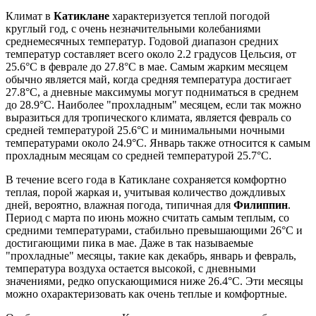
Климат в
Катиклане
характеризуется теплой погодой
круглый год, с очень незначительными колебаниями
среднемесячных температур. Годовой диапазон средних
температур составляет всего около 2.2 градусов Цельсия, от
25.6°C в феврале до 27.8°C в мае. Самым жарким месяцем
обычно является май, когда средняя температура достигает
27.8°C, а дневные максимумы могут подниматься в среднем
до 28.9°C. Наиболее "прохладным" месяцем, если так можно
выразиться для тропического климата, является февраль со
средней температурой 25.6°C и минимальными ночными
температурами около 24.9°C. Январь также относится к самым
прохладным месяцам со средней температурой 25.7°C.
В течение всего года в Катиклане сохраняется комфортно
теплая, порой жаркая и, учитывая количество дождливых
дней, вероятно, влажная погода, типичная для
Филиппин
.
Период с марта по июнь можно считать самым теплым, со
средними температурами, стабильно превышающими 26°C и
достигающими пика в мае. Даже в так называемые
"прохладные" месяцы, такие как декабрь, январь и февраль,
температура воздуха остается высокой, с дневными
значениями, редко опускающимися ниже 26.4°C. Эти месяцы
можно охарактеризовать как очень теплые и комфортные.