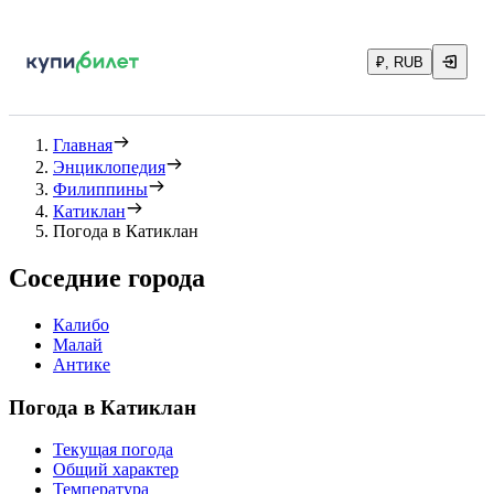
₽, RUB
Главная
Энциклопедия
Филиппины
Катиклан
Погода в Катиклан
Соседние города
Калибо
Малай
Антике
Погода в Катиклан
Текущая погода
Общий характер
Температура