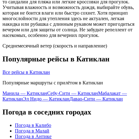
то сандалии для пляжа или легкие кроссовки для прогулок.
Учитывая влажность и возможность дождя, выбирайте обувь,
которая не боится влаги или быстро сохнет. Хотя принцип
многослойности для утепления здесь не актуален, легкая
накидка или рубашка с длинным рукавом может пригодиться
вечером или для защиты от солнца. Не забудьте репеллент от
насекомых, особенно для вечерних прогулок.
Среднемесячный ветер (скорость и направление)
Популярные рейсы в Катиклан
Все рейсы в Катиклан
Популярные маршруты с прилётом в Катиклан
Манила — Катиклан
Себу-Сити — Катиклан
Мабалакат —
Катиклан
Эл Нидо — Катиклан
Давао-Сити — Катиклан
Погода в соседних городах
Погода в Калибо
Погода в Малай
Погода в Антике