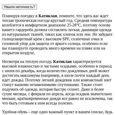
Нашли неточность?
Планируя поездку в
Катиклан
, помните, что здесь вас ждет
теплая тропическая погода круглый год. Средняя температура
колеблется в комфортном диапазоне 25-28°C, поэтому основу
вашего гардероба должна составлять легкая, дышащая одежда
из натуральных тканей, таких как хлопок или лен. Не забудьте
солнцезащитный крем с высоким SPF, солнечные очки и
головной убор для защиты от яркого солнца, особенно если
вы планируете проводить много времени на пляже или на
открытом воздухе.
Несмотря на теплую погоду,
Катиклан
характеризуется
высокой влажностью и частыми осадками, особенно в период
с июня по декабрь, когда количество дождливых дней может
достигать максимума (например, в июле почти каждый день
идет дождь). Поэтому легкий дождевик или компактный зонт
станут вашими незаменимыми спутниками. Также стоит
подумать об одежде, которая быстро сохнет. Даже в более
сухие месяцы, с февраля по апрель, когда осадков значительно
меньше, кратковременные дожди все равно не исключены, так
что быть готовым к ним всегда полезно.
Удобная обувь – еще один важный пункт в вашем списке, будь