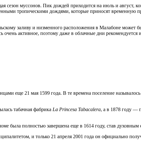
щая сезон муссонов. Пик дождей приходится на июль и август, ко
енными тропическими дождями, которые приносят временную про
нильскому заливу и низменного расположения в Малабоне может 
сь очень активное, поэтому даже в облачные дни рекомендуется 
цами еще 21 мая 1599 года. В те времена поселение называлос
рылась табачная фабрика
La Princesa Tabacalera
, а в 1878 году —
ме была полностью завершена еще в 1614 году, став духовным с
ципалитетом, и только 21 апреля 2001 года он официально полу