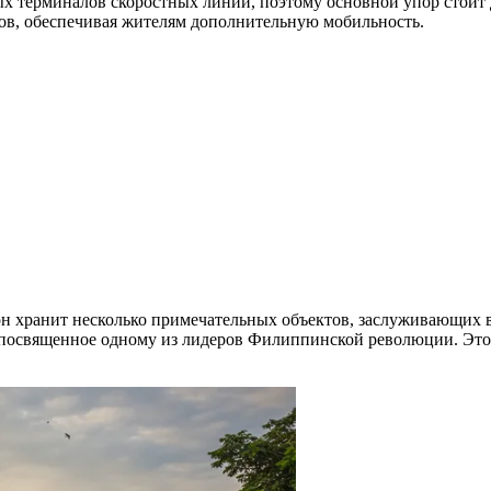
 терминалов скоростных линий, поэтому основной упор стоит д
ов, обеспечивая жителям дополнительную мобильность.
н хранит несколько примечательных объектов, заслуживающих 
посвященное одному из лидеров Филиппинской революции. Этот