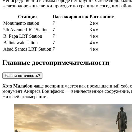
Непосредственно в самом городе нет крупных железнодорожных
железнодорожные ветки проходят по границам соседних район
Станция
Пассажиропоток
Расстояние
Monumento station
7
2 км
5th Avenue LRT Station
7
3 км
R. Papa LRT Station
7
4 км
Balintawak station
7
4 км
Abad Santos LRT Station
7
4 км
Главные достопримечательности
Нашли неточность?
Хотя
Малабон
чаще воспринимается как промышленный хаб, о
монумент Андреса Бонифасио
— величественное сооружение, 
жителей агломерации.