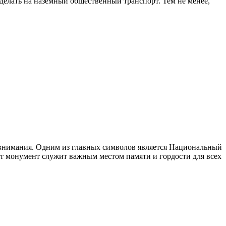
елать на наземный общественный транспорт. Тем не менее,
внимания. Одним из главных символов является
Национальный
 монумент служит важным местом памяти и гордости для всех