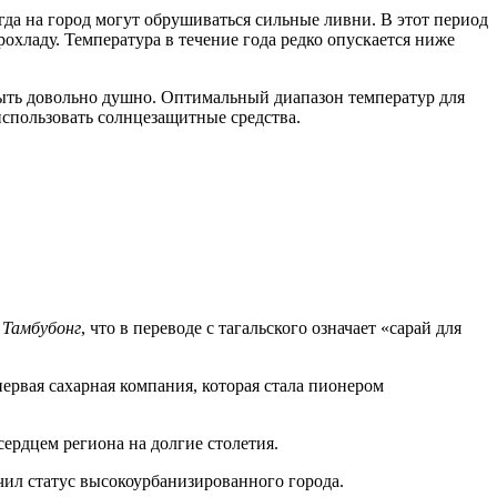
гда на город могут обрушиваться сильные ливни. В этот период
хладу. Температура в течение года редко опускается ниже
быть довольно душно. Оптимальный диапазон температур для
использовать солнцезащитные средства.
ь
Тамбубонг
, что в переводе с тагальского означает «сарай для
 первая сахарная компания, которая стала пионером
ердцем региона на долгие столетия.
чил статус высокоурбанизированного города.