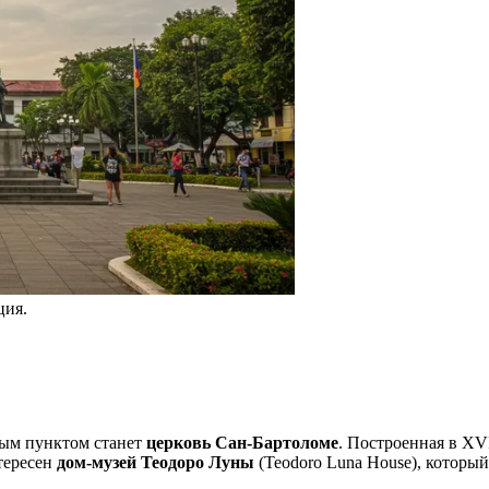
ция.
ьным пунктом станет
церковь Сан-Бартоломе
. Построенная в XV
тересен
дом-музей Теодоро Луны
(Teodoro Luna House), который