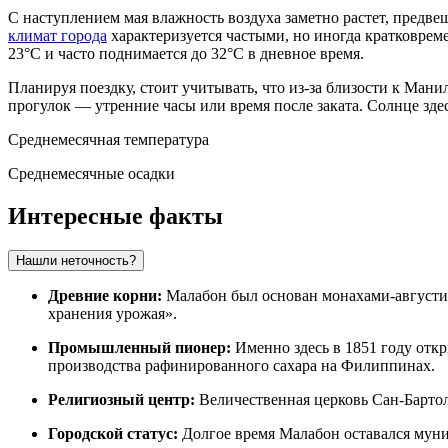
С наступлением мая влажность воздуха заметно растет, предве
климат города
характеризуется частыми, но иногда кратковрем
23°C и часто поднимается до 32°C в дневное время.
Планируя поездку, стоит учитывать, что из-за близости к Ма
прогулок — утренние часы или время после заката. Солнце зде
Среднемесячная температура
Среднемесячные осадки
Интересные факты
Нашли неточность?
Древние корни:
Малабон был основан монахами-августин
хранения урожая».
Промышленный пионер:
Именно здесь в 1851 году отк
производства рафинированного сахара на Филиппинах.
Религиозный центр:
Величественная церковь Сан-Бартоло
Городской статус:
Долгое время Малабон оставался муни