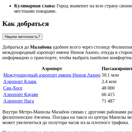
Кулинарная слава:
Город знаменит на всю страну сво
местными поварами.
Как добраться
Нашли неточность?
Добраться до
Малабона
удобнее всего через столицу
Филиппи
международный аэропорт имени Ниноя Акино, откуда в сторону
информацию о транспорте
, чтобы выбрать наиболее комфортн
Аэропорт
Пассажиропо
Международный аэропорт имени Ниноя Акино
50.1 млн
Аэропорт Кларк
2.4 млн
Сан-Хосе
48 000
Аэропорт Кауаян
66 415
Аэропорт Нага
71 487
Внутри Метро-Манилы Малабон связан с другими районами раз
филиппинские
джипни
. Поездка на такси из центра Манилы мож
может увеличиться до полутора часов из-за плотного трафика.