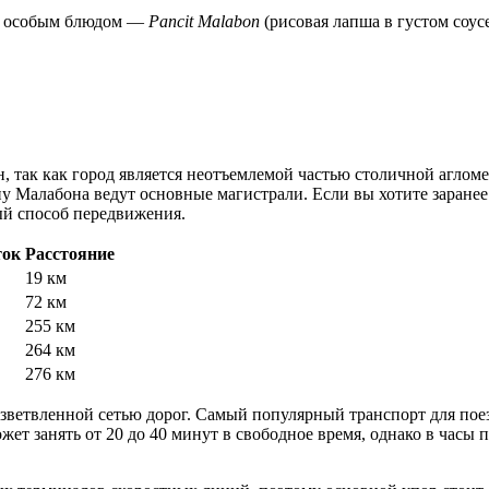
им особым блюдом —
Pancit Malabon
(рисовая лапша в густом соус
н
, так как город является неотъемлемой частью столичной агло
 Малабона ведут основные магистрали. Если вы хотите заранее
ый способ передвижения.
ток
Расстояние
19 км
72 км
255 км
264 км
276 км
ветвленной сетью дорог. Самый популярный транспорт для пое
ет занять от 20 до 40 минут в свободное время, однако в часы пик