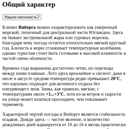
Общий характер
Нашли неточность?
Климат
Виборга
можно охарактеризовать как умеренный
морской, типичный для центральной части Ютландии. Здесь
не бывает экстремальной жары или суровых морозов,
благодаря чему погода остается относительно мягкой круглый
год. Близость к морю сглаживает температурные колебания,
однако туристам стоит быть готовыми к высокой влажности и
частой смене облачности.
Времена года выражены достаточно четко, но переходы
между ними плавные. Лето здесь
прохладное и свежее
: даже в
июле и августе средняя температура редко превышает
20°C
,
что идеально подходит для активного отдыха без
изнуряющего зноя. Зимы, как правило, мягкие, с
температурами около
+1...+3°C
, хотя из-за ветров и сырости
на улице может казаться прохладнее, чем показывает
термометр.
Характерной чертой погоды в Виборге является стабильность
осадков. Дожди здесь — частое явление, и количество
дождливых дней варьируется от 10 до 16 в месяц практически