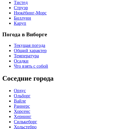
Тистед
Струэр
Нюкёбинг-Морс
Биллунн
Каруп
Погода в Виборге
Текущая погода
Общий характер
Температура
Осадки
Что взять с собой
Соседние города
Орхус
Ольборг
Вайле
Раннерс
Хорсенс
Хернинг
Силькеборг
Хольстебро