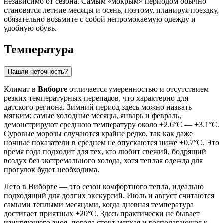
независимо от сезона. Самым «мокрым» периодом обычно
становятся летние месяцы и осень, поэтому, планируя поездку,
обязательно возьмите с собой непромокаемую одежду и
удобную обувь.
Температура
Нашли неточность?
Климат в
Виборге
отличается умеренностью и отсутствием
резких температурных перепадов, что характерно для
датского региона. Зимний период здесь можно назвать
мягким: самые холодные месяцы, январь и февраль,
демонстрируют среднюю температуру около +2.6°C — +3.1°C.
Суровые морозы случаются крайне редко, так как даже
ночные показатели в среднем не опускаются ниже +0.7°C. Это
время года подходит для тех, кто любит свежий, бодрящий
воздух без экстремального холода, хотя теплая одежда для
прогулок будет необходима.
Лето в Виборге — это сезон комфортного тепла, идеально
подходящий для долгих экскурсий. Июль и август считаются
самыми теплыми месяцами, когда дневная температура
достигает приятных +20°C. Здесь практически не бывает
изнуряющего зноя, погода стоит мягкая и располагающая к