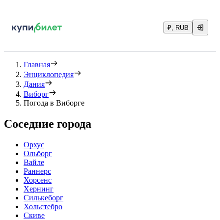
₽, RUB
Главная
Энциклопедия
Дания
Виборг
Погода в Виборге
Соседние города
Орхус
Ольборг
Вайле
Раннерс
Хорсенс
Хернинг
Силькеборг
Хольстебро
Скиве