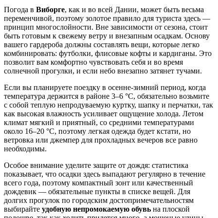
Погода в
Виборге
, как и во всей Дании, может быть весьма
переменчивой, поэтому золотое правило для туриста здесь —
принцип многослойности. Вне зависимости от сезона, стоит
быть готовым к свежему ветру и внезапным осадкам. Основу
вашего гардероба должны составлять вещи, которые легко
комбинировать: футболки, флисовые кофты и кардиганы. Это
позволит вам комфортно чувствовать себя и во время
солнечной прогулки, и если небо внезапно затянет тучами.
Если вы планируете поездку в осенне-зимний период, когда
температура держится в районе 3–6 °C, обязательно возьмите
с собой теплую непродуваемую куртку, шапку и перчатки, так
как высокая влажность усиливает ощущение холода. Летом
климат мягкий и приятный, со средними температурами
около 16–20 °C, поэтому легкая одежда будет кстати, но
ветровка или джемпер для прохладных вечеров все равно
необходимы.
Особое внимание уделите защите от дождя: статистика
показывает, что осадки здесь выпадают регулярно в течение
всего года, поэтому компактный зонт или качественный
дождевик — обязательные пункты в списке вещей. Для
долгих прогулок по городским достопримечательностям
выбирайте
удобную непромокаемую обувь
на плоской
подошве, так как ходить придется много, а мощеные улицы