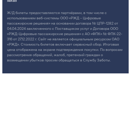
заказ
Ж/Д билеты предоставляются партнёрами, в том числе с
использованием веб-системы ООО «РЖД – Цифровые
пассажирские решения» на основании договора № ЦПР-1282 от
04.04.2024 заключенного с Поставщиком услуг и Договора ООО
«РЖД-Цифровые пассажирские решения» с АО «ФПК» № ФПК-22-
316 от 27.12.2022 г. Сайт не является официальным ресурсом ОАО
«РЖД». Стоимость билетов включает сервисный сбор. Итоговая
цена отображена на экране подтверждения покупки. По вопросам
рассмотрения обращений, жалоб, претензий граждан о
возмещении убытков просим обращаться в Службу Заботы.