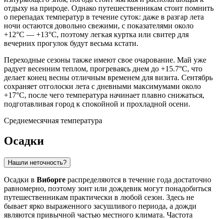
отдыху на природе. Однако путешественникам стоит помнить
о перепадах температур в течение суток: даже в разгар лета
ночи остаются довольно свежими, с показателями около
+12°C — +13°C, поэтому легкая куртка или свитер для
вечерних прогулок будут весьма кстати.
Переходные сезоны также имеют свое очарование. Май уже
радует весенним теплом, прогреваясь днем до +15.7°C, что
делает конец весны отличным временем для визита. Сентябрь
сохраняет отголоски лета с дневными максимумами около
+17°C, после чего температура начинает плавно снижаться,
подготавливая город к спокойной и прохладной осени.
Среднемесячная температура
Осадки
Нашли неточность?
Осадки в
Виборге
распределяются в течение года достаточно
равномерно, поэтому зонт или дождевик могут понадобиться
путешественникам практически в любой сезон. Здесь не
бывает ярко выраженного засушливого периода, а дожди
являются привычной частью местного климата. Частота