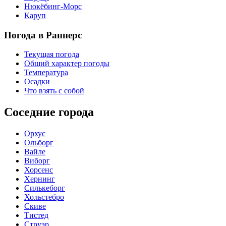
Нюкёбинг-Морс
Каруп
Погода в Раннерс
Текущая погода
Общий характер погоды
Температура
Осадки
Что взять с собой
Соседние города
Орхус
Ольборг
Вайле
Виборг
Хорсенс
Хернинг
Силькеборг
Хольстебро
Скиве
Тистед
Струэр