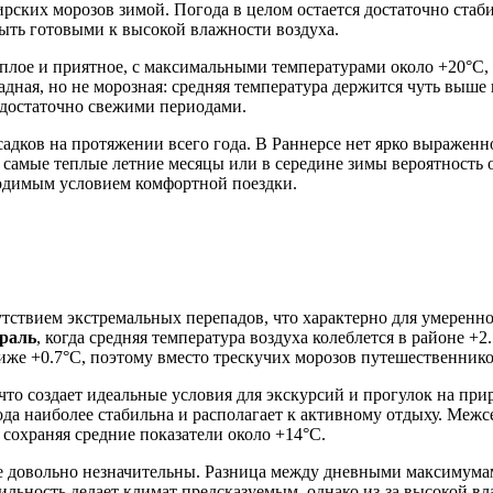
ских морозов зимой. Погода в целом остается достаточно стаби
быть готовыми к высокой влажности воздуха.
плое и приятное, с максимальными температурами около +20°C, 
адная, но не морозная: средняя температура держится чуть выше 
м достаточно свежими периодами.
садков на протяжении всего года. В Раннерсе нет ярко выраженн
 в самые теплые летние месяцы или в середине зимы вероятность 
бходимым условием комфортной поездки.
утствием экстремальных перепадов, что характерно для умерен
враль
, когда средняя температура воздуха колеблется в районе +2
иже +0.7°C, поэтому вместо трескучих морозов путешественнико
 что создает идеальные условия для экскурсий и прогулок на пр
ода наиболее стабильна и располагает к активному отдыху. Межс
 сохраняя средние показатели около +14°C.
рсе довольно незначительны. Разница между дневными максимум
бильность делает климат предсказуемым, однако из-за высокой в