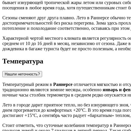
бывает изнуряющей тропической жары летом или суровых сибир
посещения в любое время года, хотя путешественникам стоит 
Сезоны сменяют друг друга плавно. Лето в Раннерсе обычно те
достопримечательностей без риска перегрева. Зима здесь прохл
потепление и похолодание соответственно, оставаясь при это
Характерной чертой местного климата является регулярность о
среднем от 10 до 16 дней в месяц, независимо от сезона. Даже
дождевика в багаже туриста будет не просто полезным, а нео
Температура
Нашли неточность?
Температурный режим в
Раннерсе
отличается мягкостью и отс
традиционно являются зимние месяцы, особенно
январь и фе
ночные часы столбик термометра в среднем редко опускается н
Лето в городе дарит приятное тепло, но без изнуряющего зноя,
днем прогревается до комфортных +20°C. В это время года пог
достигают +15°C, а сентябрь часто радует «бархатным» теплом,
Стоит отметить, что суточные колебания температур в Ранне
градусов зимой и около 7 градусов в летний период. Такая ста