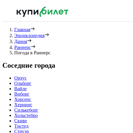
Главная
Энциклопедия
Дания
Раннерс
Погода в Раннерс
Соседние города
Орхус
Ольборг
Вайле
Виборг
Хорсенс
Хернинг
Силькеборг
Хольстебро
Скиве
Тистед
Струэр