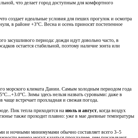
льной, что делает город доступным для комфортного
что создает идеальные условия для пеших прогулок и осмотра
нуля, в районе +3°C. Весна и осень приносят постепенное
ого засушливого периода: дожди идут довольно часто, в
осадков остается стабильной, поэтому наличие зонта или
ного морского климата Дании. Самым холодным периодом года
.5°C...+3.0°C. Зимы здесь нельзя назвать суровыми: даже в
в чаще встречает прохладная и свежая погода.
ироде. Пик тепла приходится на
июль и август
, когда воздух
езонье также проходит плавно: уже в мае дневные температуры
ами и ночными минимумами обычно составляет всего 3–5
лажности вечера могут казаться прохладнее, чем показывают