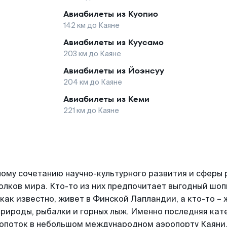
Авиабилеты из
Куопио
142
км до
Каяне
Авиабилеты из
Куусамо
203
км до
Каяне
Авиабилеты из
Йоэнсуу
204
км до
Каяне
Авиабилеты из
Кеми
221
км до
Каяне
ому сочетанию научно-культурного развития и сферы 
олков мира. Кто-то из них предпочитает выгодный шопи
 как известно, живет в Финской Лапландии, а кто-то –
природы, рыбалки и горных лыж. Именно последняя ка
опоток в небольшом международном аэропорту Каяни,