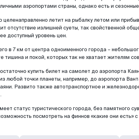
личными аэропортами страны, однако есть и сезонные
о целенаправленно летит на рыбалку летом или прибы
ит отсутствие излишней суеты, так свойственной общ
ее доступный уровень цен.
го в 7 км от центра одноименного города – небольшо
 те тишина и покой, которых так не хватает жителям с
достаточно купить билет на самолет до аэропорта Кая
из любой точки планеты, например, до аэропорта Вант
в Каяни. Развито также автотранспортное и железнодо
.
имеет статус туристического города, без памятного су
 возможность посмотреть на финнов «какие они есть» с