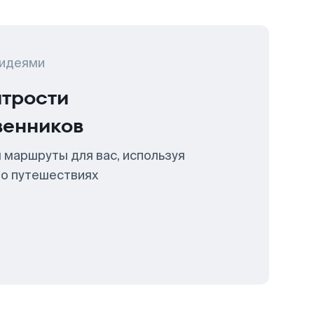
 идеями
итрости
венников
 маршруты для вас, используя
 о путешествиях