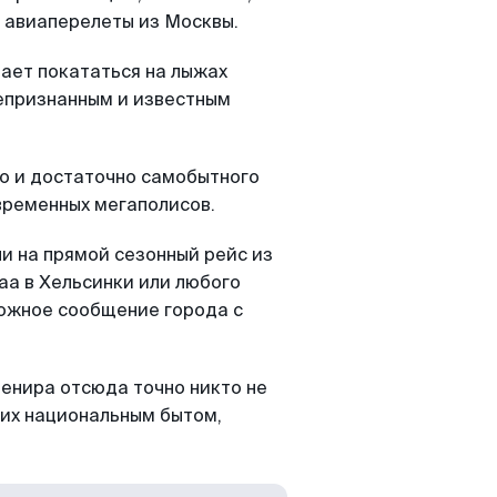
 авиаперелеты из Москвы.
вает покататься на лыжах
епризнанным и известным
го и достаточно самобытного
овременных мегаполисов.
ни на прямой сезонный рейс из
аа в Хельсинки или любого
рожное сообщение города с
венира отсюда точно никто не
 их национальным бытом,