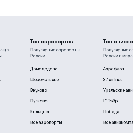
Топ аэропортов
Топ авиак
чаще
Популярные аэропорты
Популярные а
ы
России
России и мира
Домодедово
Аэрофлот
а
Шереметьево
S7 airlines
Внуково
Уральские ав
Пулково
ЮТэйр
Кольцово
Победа
Все аэропорты
Все авиакомп