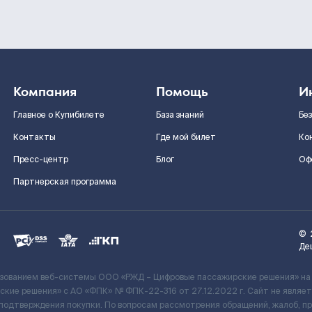
Компания
Помощь
И
Главное о Купибилете
База знаний
Бе
Контакты
Где мой билет
Ко
Пресс-центр
Блог
Оф
Партнерская программа
©
Де
ьзованием веб-системы ООО «РЖД – Цифровые пассажирские решения» на
кие решения» c АО «ФПК» № ФПК-22-316 от 27.12.2022 г. Сайт не явля
 подтверждения покупки. По вопросам рассмотрения обращений, жалоб, п