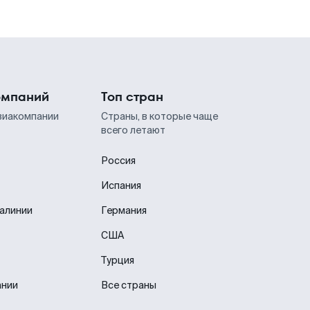
омпаний
Топ стран
виакомпании
Страны, в которые чаще
всего летают
Россия
Испания
иалинии
Германия
США
Турция
ании
Все страны