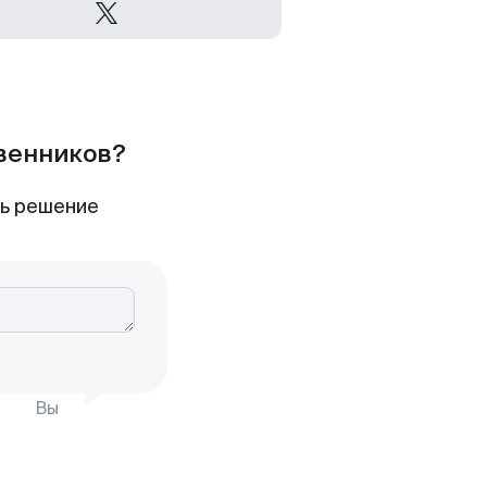
твенников?
ть решение
Вы