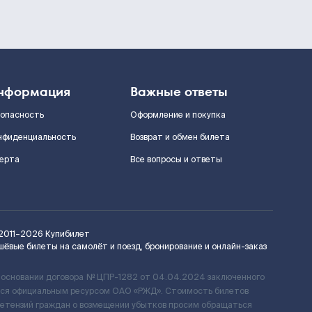
нформация
Важные ответы
зопасность
Оформление и покупка
нфиденциальность
Возврат и обмен билета
ерта
Все вопросы и ответы
2011–2026
Купибилет
шёвые билеты на самолёт и поезд, бронирование и онлайн-заказ
 основании договора № ЦПР-1282 от 04.04.2024 заключенного
ется официальным ресурсом ОАО «РЖД». Стоимость билетов
ретензий граждан о возмещении убытков просим обращаться