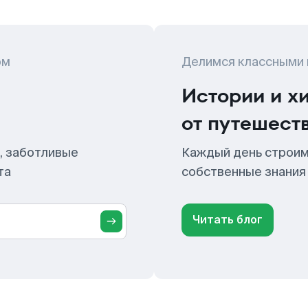
ом
Делимся классными
Истории и х
от путешест
, заботливые
Каждый день строим
та
собственные знания
Читать блог