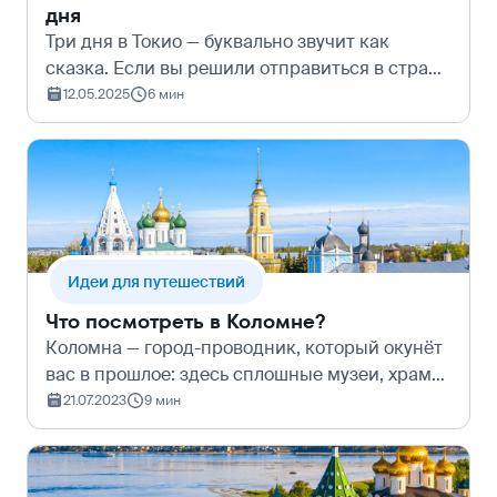
дня
Три дня в Токио — буквально звучит как
сказка. Если вы решили отправиться в страну
восходящего солнца и пытаетесь составить
12.05.2025
6 мин
крутой маршрут по Японии , прочтите наш
небольшой гид по островной столице.…
Идеи для путешествий
Что посмотреть в Коломне?
Коломна — город-проводник, который окунёт
вас в прошлое: здесь сплошные музеи, храмы
и памятники истории. Давайте разбираться,
21.07.2023
9 мин
что посетить в Коломне и какие
достопримечательности стоит обязательно
вк…