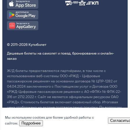
© 2011–2026 Купибилет
Дешевые билеты на самолет и поезд, бронирование и онлайн-
заказ
Ж/Д билеты предоставляются партнёрами, в том числе с
использованием веб-системы ООО «РЖД – Цифровые
пассажирские решения» на основании договора № ЦПР-1282 от
04.04.2024 заключенного с Поставщиком услуг и Договора ООО
«РЖД-Цифровые пассажирские решения» с АО «ФПК» № ФПК-22-
316 от 27.12.2022 г. Сайт не является официальным ресурсом ОАО
«РЖД». Стоимость билетов включает сервисный сбор. Итоговая
цена отображена на экране подтверждения покупки. По вопросам
рассмотрения обращений, жалоб, претензий граждан о
Мы используем cookies для более удобной работы с
возмещении убытков просим обращаться в Службу Заботы.
Согласить
сайтом.
Подробнее