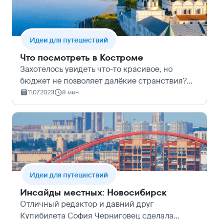
Идеи для путешествий
Что посмотреть в Костроме
Захотелось увидеть что-то красивое, но
бюджет не позволяет далёкие странствия?
Отправляйтесь в Кострому: пить медовуху,
11.07.2023
8 мин
фотографироваться с Иваном Сусаниным и
восхищаться древней архитектурой.
Разбира…
Идеи для путешествий
Инсайды местных: Новосибирск
Отличный редактор и давний друг
Купибилета София Черниговец сделала