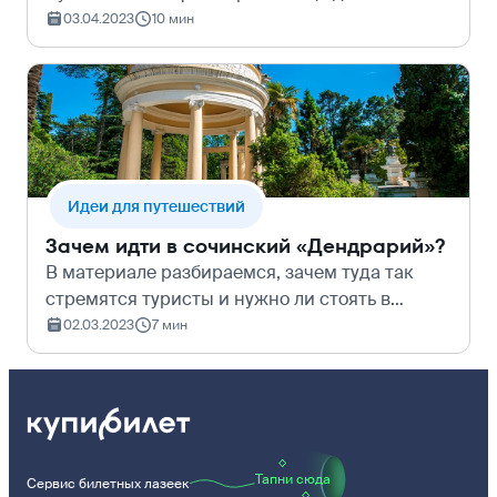
специально для нас большой гайд по
03.04.2023
10 мин
Новосибу. В нём — чем заняться, что смотреть,
где танцевать под Агутина и как найти самые
вкусные…
Идеи для путешествий
Зачем идти в сочинский «Дендрарий»?
В материале разбираемся, зачем туда так
стремятся туристы и нужно ли стоять в
очереди на фуникулёр, чтобы посмотреть на
02.03.2023
7 мин
город с верхней точки парка. Цены в
«Дендрарий» Сочи Детям. Если ребёнок
младше…
Тапни сюда
Сервис билетных лазеек