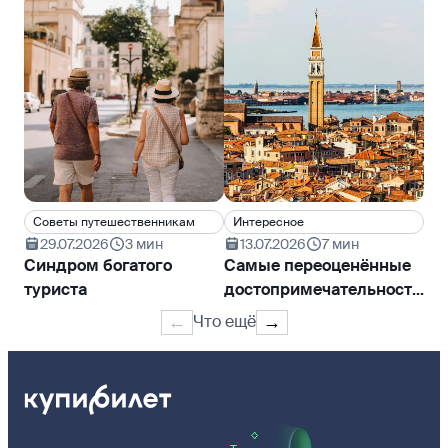
Cоветы путешественникам
Интересное
По
29.07.2026
3 мин
13.07.2026
7 мин
1
Синдром богатого
Самые переоценённые
Ск
туриста
достопримечательности
от
мира
Что ещё
←
→