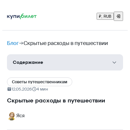
₽, RUB
Блог
Скрытые расходы в путешествии
Содержание
Трансфер до города
Cоветы путешественникам
Валютные хитрости
12.05.2026
4 мин
Платная регистрация и нормы багажа
Скрытые расходы в путешествии
Налоги
Яся
Цифровой роуминг
«Бесплатные» экскурсии