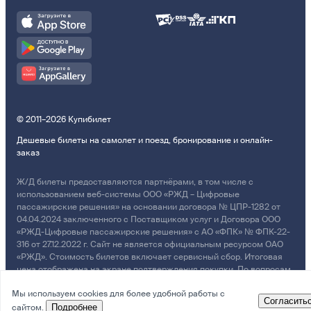
© 2011–2026 Купибилет
Дешевые билеты на самолет и поезд, бронирование и онлайн-
заказ
Ж/Д билеты предоставляются партнёрами, в том числе с
использованием веб-системы ООО «РЖД – Цифровые
пассажирские решения» на основании договора № ЦПР-1282 от
04.04.2024 заключенного с Поставщиком услуг и Договора ООО
«РЖД-Цифровые пассажирские решения» с АО «ФПК» № ФПК-22-
316 от 27.12.2022 г. Сайт не является официальным ресурсом ОАО
«РЖД». Стоимость билетов включает сервисный сбор. Итоговая
цена отображена на экране подтверждения покупки. По вопросам
рассмотрения обращений, жалоб, претензий граждан о
Мы используем cookies для более удобной работы с
возмещении убытков просим обращаться в Службу Заботы.
Согласить
сайтом.
Подробнее