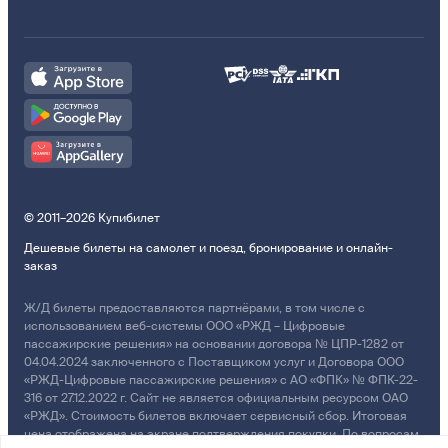
© 2011–2026 Купибилет
Дешевые билеты на самолет и поезд, бронирование и онлайн-
заказ
Ж/Д билеты предоставляются партнёрами, в том числе с
использованием веб-системы ООО «РЖД – Цифровые
пассажирские решения» на основании договора № ЦПР-1282 от
04.04.2024 заключенного с Поставщиком услуг и Договора ООО
«РЖД-Цифровые пассажирские решения» с АО «ФПК» № ФПК-22-
316 от 27.12.2022 г. Сайт не является официальным ресурсом ОАО
«РЖД». Стоимость билетов включает сервисный сбор. Итоговая
цена отображена на экране подтверждения покупки. По вопросам