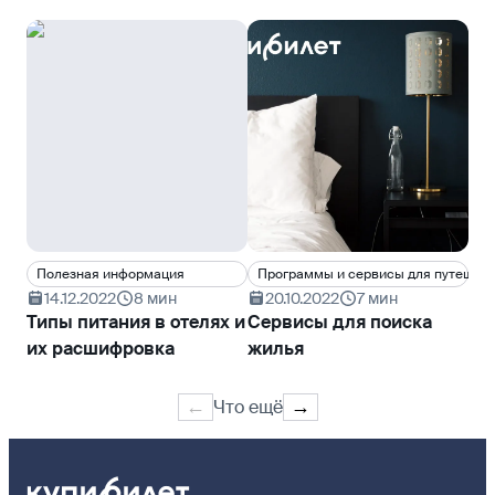
Полезная информация
Программы и сервисы для путешес
Ин
14.12.2022
8 мин
20.10.2022
7 мин
1
Типы питания в отелях и
Сервисы для поиска
обн
Ка
их расшифровка
жилья
от
Что ещё
←
→