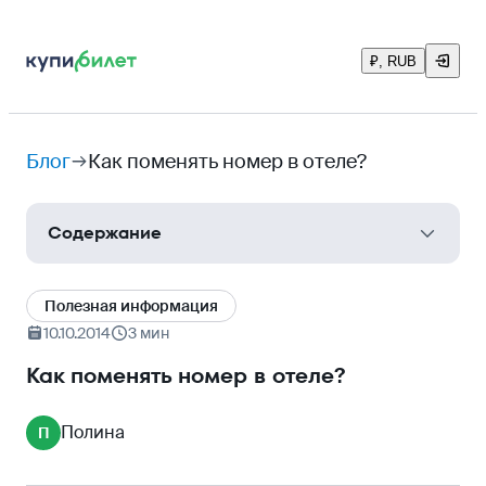
₽, RUB
Блог
Как поменять номер в отеле?
Содержание
План действий при заселении в отель
Полезная информация
Полезные советы
10.10.2014
3 мин
Как всегда получать только то, что вы хотите?
Как поменять номер в отеле?
Полина
П