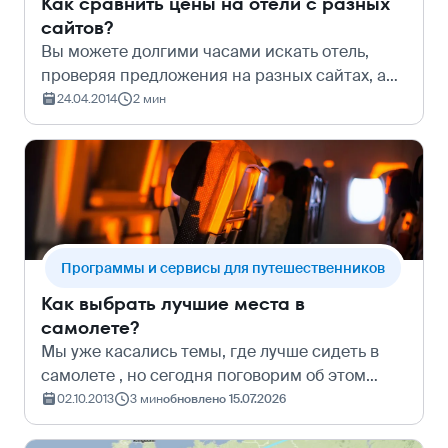
Как сравнить цены на отели с разных
сайтов?
Вы можете долгими часами искать отель,
проверяя предложения на разных сайтах, а
можете сделать все тоже самое, потратив на
24.04.2014
2 мин
это не более минуты - проверьте цены на
метопоисковике отелей. Один из самых…
Программы и сервисы для путешественников
Как выбрать лучшие места в
самолете?
Мы уже касались темы, где лучше сидеть в
самолете , но сегодня поговорим об этом
более подробно и рассмотрим, как работает
02.10.2013
3 мин
обновлено 15.07.2026
сайт SeatGuru.com. SeatGuru.com - это сайт,
который поможет вам найти лучшие…