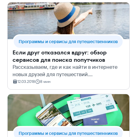
складываются в идеальный па…
Программы и сервисы для путешественников
Если друг отказался вдруг: обзор
сервисов для поиска попутчиков
Рассказываем, где и как найти в интернете
новых друзей для путешествий.
Рассматриваем популярные российские
12.03.2018
8 мин
сервисы и соцсети. Даём рекомендации, как
успеть найти попутчика, даже если до
отпуска остал…
Программы и сервисы для путешественников