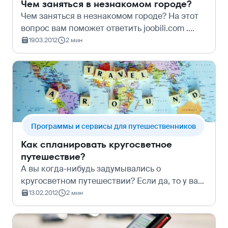
Чем заняться в незнакомом городе?
Чем заняться в незнакомом городе? На этот
вопрос вам поможет ответить joobili.com .
Этот сайт подскажет какие мероприятия
19.03.2012
2 мин
проходят в &#160;городе в даты вашего
пребывания. В базу занесены, в основном,…
Программы и сервисы для путешественников
Как спланировать кругосветное
путешествие?
А вы когда-нибудь задумывались о
кругосветном путешествии? Если да, то у вас
есть прекрасная возможность воплотить
13.02.2012
2 мин
свою мечту в реальность.