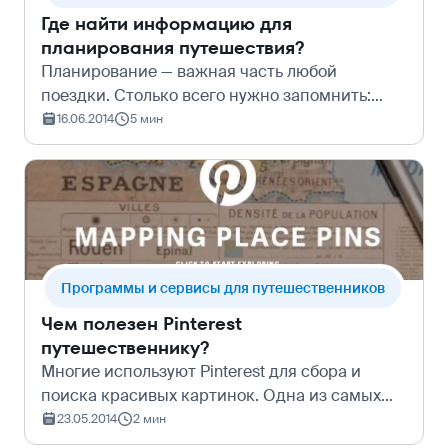
Где найти информацию для
планирования путешествия?
Планирование — важная часть любой
поездки. Столько всего нужно запомнить:
дату вылета, отель, время открытия и
16.06.2014
5 мин
закрытия регистрации… Аж голова кругом!
Как же не потеряться в таком потоке
информации, е…
Программы и сервисы для путешественников
Чем полезен Pinterest
путешественнику?
Многие используют Pinterest для сбора и
поиска красивых картинок. Одна из самых
популярных категорий - это путешествия. И
23.05.2014
2 мин
совсем недавно создатели