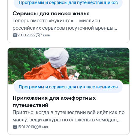
Программы и сервисы для путешественников
Сервисы для поиска жилья
Теперь вместо «Букинга» — миллион
российских сервисов посуточной аренды
жилья, в которых нужно разобраться. Мы в
20.10.2022
7 мин
Купибилете проанализировали самые
основные и честно рассказали, в чём плюсы
каждого из…
Программы и сервисы для путешественников
Приложения для комфортных
путешествий
Приятно, когда в путешествии всё идёт как по
маслу: вещи аккуратно сложены в чемодан,
рейсы не задерживают и с погодой повезло.
15.01.2019
8 мин
Да и в целом круто, когда все детали поездки