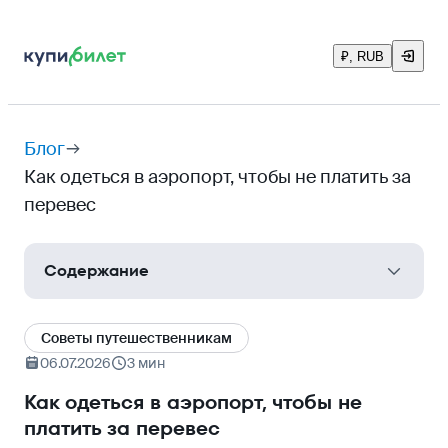
₽, RUB
Блог
Как одеться в аэропорт, чтобы не платить за
перевес
Содержание
Многослойность
Cоветы путешественникам
Куртки и пальто
06.07.2026
3 мин
Карманы
Как одеться в аэропорт, чтобы не
платить за перевес
Обувь