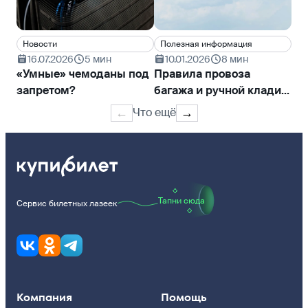
Новости
Полезная информация
По
16.07.2026
5 мин
10.01.2026
8 мин
1
«Умные» чемоданы под
Правила провоза
Пр
запретом?
багажа и ручной клади
ба
Smartavia
«У
Что ещё
←
→
Тапни сюда
Сервис билетных лазеек
Компания
Помощь