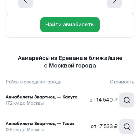
Найти авиабилеты
Авиарейсы из Еревана в ближайшие
с Москвой города
Рейсы в соседние города
Стоимость
Авиабилеты
Звартноц
—
Калуга
от
14 540 ₽
172
км до
Москвы
Авиабилеты
Звартноц
—
Тверь
от
17 533 ₽
139
км до
Москвы