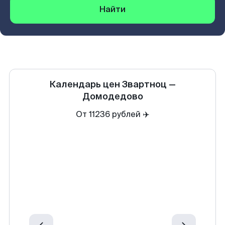
Найти
Календарь цен
Звартноц
—
Домодедово
От 11236 рублей ✈️