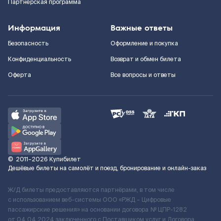
Партнерская программа
Информация
Важные ответы
Безопасность
Оформление и покупка
Конфиденциальность
Возврат и обмен билета
Оферта
Все вопросы и ответы
©
2011–2026
Купибилет
Дешёвые билеты на самолёт и поезд, бронирование и онлайн-заказ
Ж/Д билеты предоставляются партнёрами, в том числе
с использованием веб-системы ООО «РЖД – Цифровые
пассажирские решения» на основании договора № ЦПР-1282
от 04.04.2024 заключенного с Поставщиком услуг и Договора