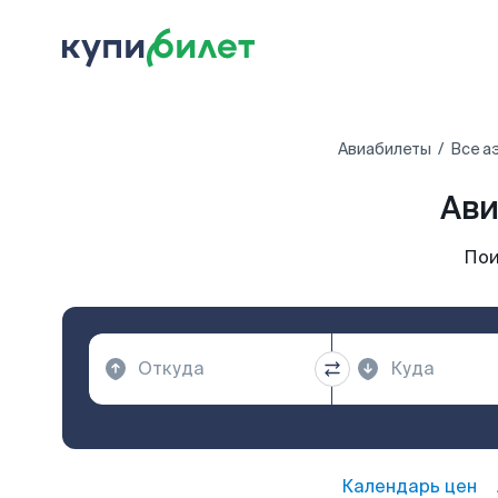
Авиабилеты
Все а
Ави
Пои
Календарь цен