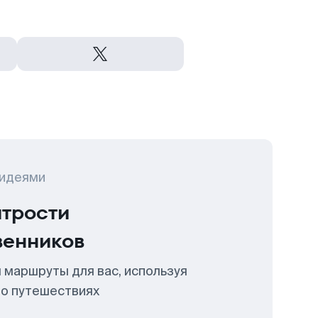
 идеями
итрости
венников
 маршруты для вас, используя
 о путешествиях