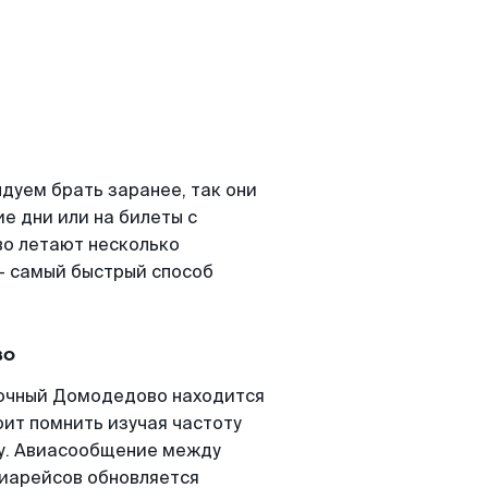
уем брать заранее, так они
е дни или на билеты с
о летают несколько
- самый быстрый способ
во
точный Домодедово находится
оит помнить изучая частоту
ту. Авиасообщение между
виарейсов обновляется