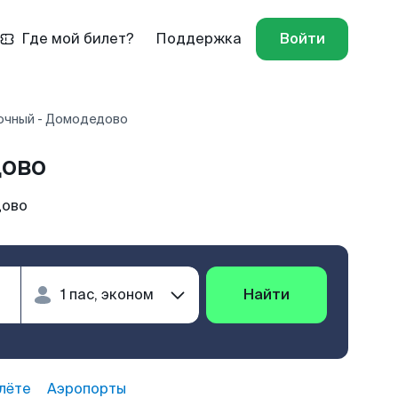
Где мой билет?
Поддержка
Войти
очный - Домодедово
дово
дово
Найти
лёте
Аэропорты