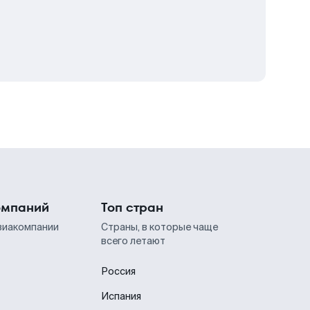
омпаний
Топ стран
виакомпании
Страны, в которые чаще
всего летают
Россия
Испания