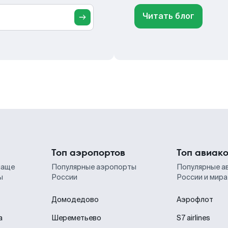
Читать блог
Топ аэропортов
Топ авиак
чаще
Популярные аэропорты
Популярные а
ы
России
России и мира
Домодедово
Аэрофлот
а
Шереметьево
S7 airlines