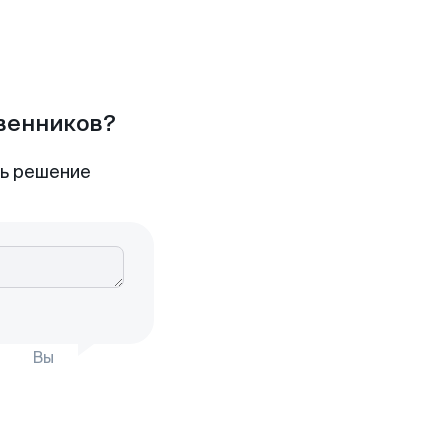
твенников?
ть решение
Вы