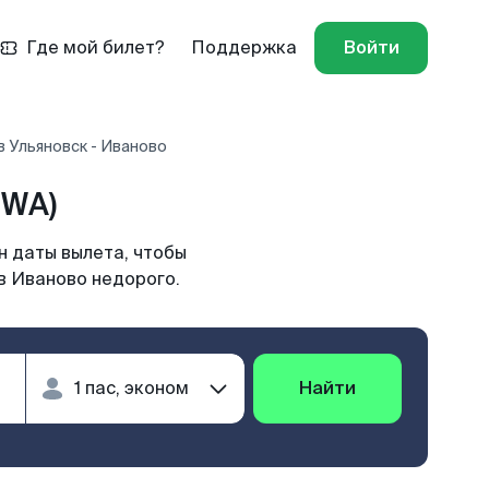
Где мой билет?
Поддержка
Войти
 Ульяновск - Иваново
IWA)
н даты вылета, чтобы
в Иваново недорого.
Найти