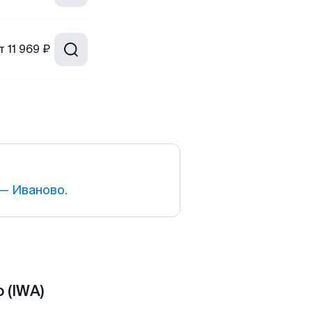
т
11 969 ₽
— Иваново.
 (IWA)