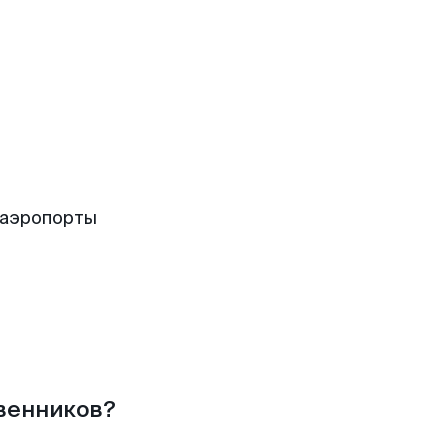
 аэропорты
твенников?