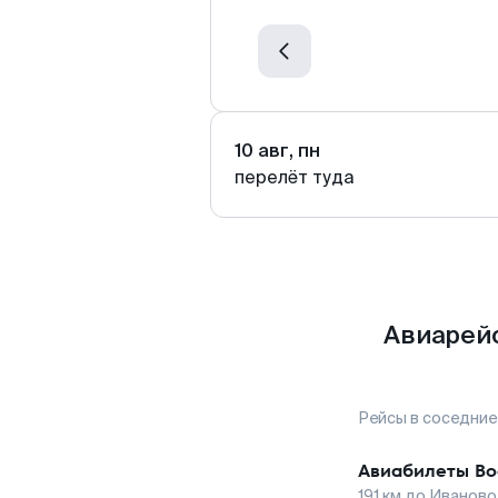
10 авг, пн
перелёт туда
Авиарейс
Рейсы в соседние
Авиабилеты
Во
191
км до
Иваново