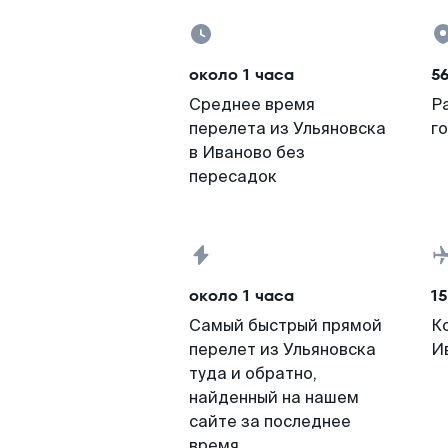
около 1 часа
5
Среднее время
Р
перелета из Ульяновска
г
в Иваново без
пересадок
около 1 часа
15
Самый быстрый прямой
К
перелет из Ульяновска
И
туда и обратно,
найденный на нашем
сайте за последнее
время