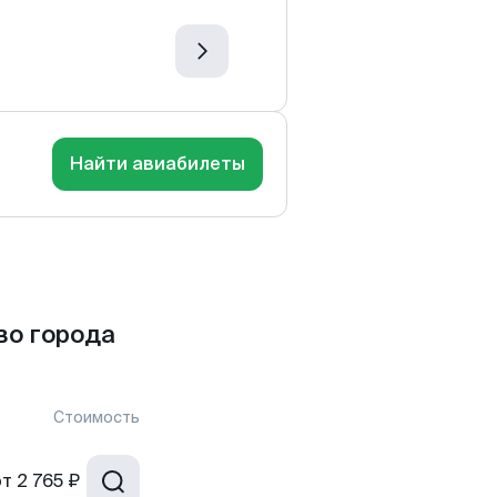
Найти авиабилеты
во города
Стоимость
от
2 765 ₽