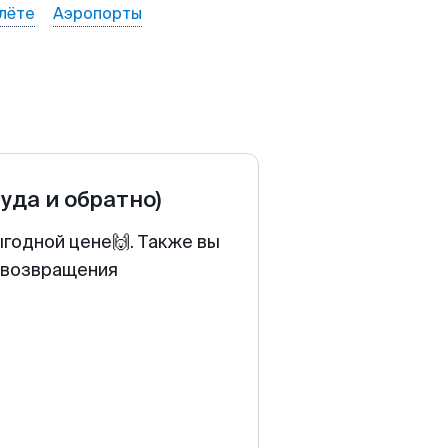
лёте
Аэропорты
туда и обратно)
ыгодной цене🙌. Также вы
у возвращения