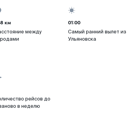
68 км
01:00
асстояние между
Самый ранний вылет из
ородами
Ульяновска
оличество рейсов до
ваново в неделю